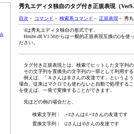
秀丸エディタ独自のタグ付き正規表現（Ver9.
目次
－
コマンド
－
検索系コマンド
－
正規表現
－ 秀
\fは秀丸エディタ独自の形式です。
合
HmJre.dll V1.50からは一般的正規表現互換の(
ださい。
タグ付き正規表現とは、検索でヒットした文字列の
その文字列を置換先の文字列の一部として利用する
例えば、「ＡさんはＢさんの友達です」というよう
場合、従来はマクロでも使わないと自動で処理するこ
を使えば、一発で変換することができます。
先ほどの例の場合だと、
検索文字列：
.+\fさんは\f.+\fさんの友達です
置換文字列：
\2さんは\0さんの友達です