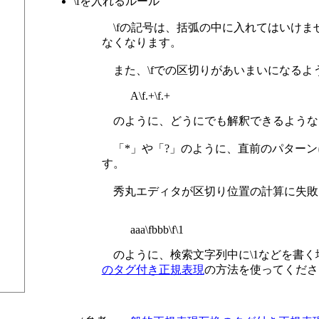
\fを入れるルール
\fの記号は、括弧の中に入れてはいけま
なくなります。
また、\fでの区切りがあいまいになるよ
A\f.+\f.+
のように、どうにでも解釈できるような
「*」や「?」のように、直前のパターン
す。
秀丸エディタが区切り位置の計算に失敗した
aaa\fbbb\f\1
のように、検索文字列中に\1などを書く場
のタグ付き正規表現
の方法を使ってくださ