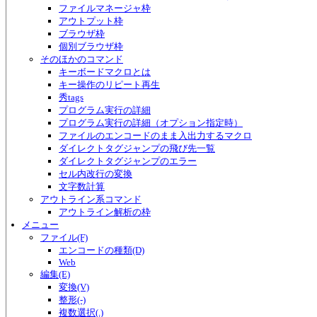
ファイルマネージャ枠
アウトプット枠
ブラウザ枠
個別ブラウザ枠
そのほかのコマンド
キーボードマクロとは
キー操作のリピート再生
秀tags
プログラム実行の詳細
プログラム実行の詳細（オプション指定時）
ファイルのエンコードのまま入出力するマクロ
ダイレクトタグジャンプの飛び先一覧
ダイレクトタグジャンプのエラー
セル内改行の変換
文字数計算
アウトライン系コマンド
アウトライン解析の枠
メニュー
ファイル(F)
エンコードの種類(D)
Web
編集(E)
変換(V)
整形(-)
複数選択(.)