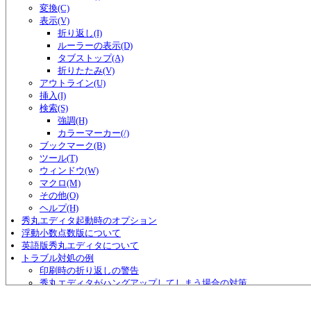
変換(C)
表示(V)
折り返し(I)
ルーラーの表示(D)
タブストップ(A)
折りたたみ(V)
アウトライン(U)
挿入(I)
検索(S)
強調(H)
カラーマーカー(/)
ブックマーク(B)
ツール(T)
ウィンドウ(W)
マクロ(M)
その他(O)
ヘルプ(H)
秀丸エディタ起動時のオプション
浮動小数点数版について
英語版秀丸エディタについて
トラブル対処の例
印刷時の折り返しの警告
秀丸エディタがハングアップしてしまう場合の対策
演算子の優先順位についての警告
連続するキーワードについての警告