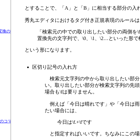
とすることで、「A」と「B」に相当する部分の入
秀丸エディタにおけるタグ付き正規表現のルールは
よる変換の指定
「検索元の中での取り出したい部分の両側を\
置換先の文字列で、\0、\1、\2…といった形
という形になります。
区切り記号の入れ方
検索元文字列の中から取り出したい部分が
い。取り出したい部分が検索文字列の先頭
場合も\fは要りません。
例えば「今日は晴れです」や「今日は雨
たい場合には、
のコマンド
今日は\f.+\fです
と指定すればいいです。ちなみにこの場