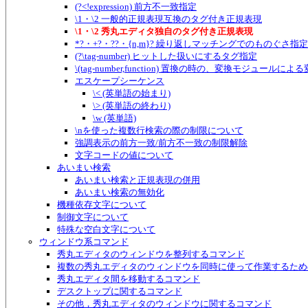
(?<!expression) 前方不一致指定
\1・\2 一般的正規表現互換のタグ付き正規表現
\1・\2 秀丸エディタ独自のタグ付き正規表現
*?・+?・??・{n,m}? 繰り返しマッチングでのものぐさ指定
(?\tag-number) ヒットした扱いにするタグ指定
\(tag-number,function) 置換の時の、変換モジュールに
エスケープシーケンス
\< (英単語の始まり)
\> (英単語の終わり)
\w (英単語)
\nを使った複数行検索の際の制限について
強調表示の前方一致/前方不一致の制限解除
文字コードの値について
あいまい検索
あいまい検索と正規表現の併用
あいまい検索の無効化
機種依存文字について
制御文字について
特殊な空白文字について
ウィンドウ系コマンド
秀丸エディタのウィンドウを整列するコマンド
複数の秀丸エディタのウィンドウを同時に使って作業するため
秀丸エディタ間を移動するコマンド
デスクトップに関するコマンド
その他，秀丸エディタのウィンドウに関するコマンド