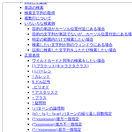
grepして置換
単語の検索
検索文字列の取得
複数行について
いろいろな検索例
目的の単語がカーソル位置付近にある場合
目的の文字列が単語でないが、カーソル位置付近にある場
特定の範囲内だけで検索したい場合
検索したい文字列が別のウィンドウにある場合
以前に検索した文字列をふたたび検索したい場合
正規表現
ワイルドカードと同等の検索をしたい場合
[ ] ブラケット(キャラクタクラス)
( ) パーレン
^ カレット
$ ドル記号
. ピリオド
* アスタリスク
+ プラス
? 疑問符
| パターンの論理和
{n}・{n,}・{n,m} パターンの繰り返し回数指定
(?=expression) 後方一致指定
(?!expression) 後方不一致指定
(?<=expression) 前方一致指定