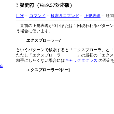
? 疑問符（Ver9.57対応版）
目次
－
コマンド
－
検索系コマンド
－
正規表現
－ 疑
直前の正規表現が０回または１回現われるパターン
う場合に使います。
エクスプローラー?
というパターンで検索すると「エクスプローラ」と「
ただし「エクスプローラーーーー」の最初の「エクス
相手にしたくない場合には
キャラクタクラス
の否定を
合
エクスプローラー?[^ー]