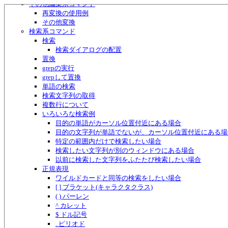
その他編集系コマンド
再変換の使用例
その他変換
検索系コマンド
検索
検索ダイアログの配置
置換
grepの実行
grepして置換
単語の検索
検索文字列の取得
複数行について
いろいろな検索例
目的の単語がカーソル位置付近にある場合
目的の文字列が単語でないが、カーソル位置付近にある場
特定の範囲内だけで検索したい場合
検索したい文字列が別のウィンドウにある場合
以前に検索した文字列をふたたび検索したい場合
正規表現
ワイルドカードと同等の検索をしたい場合
[ ] ブラケット(キャラクタクラス)
( ) パーレン
^ カレット
$ ドル記号
. ピリオド