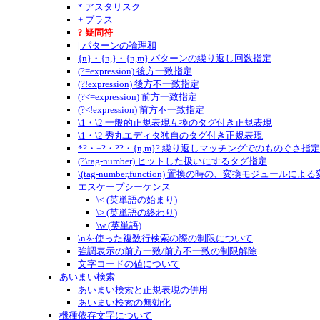
* アスタリスク
+ プラス
? 疑問符
| パターンの論理和
{n}・{n,}・{n,m} パターンの繰り返し回数指定
(?=expression) 後方一致指定
(?!expression) 後方不一致指定
(?<=expression) 前方一致指定
(?<!expression) 前方不一致指定
\1・\2 一般的正規表現互換のタグ付き正規表現
\1・\2 秀丸エディタ独自のタグ付き正規表現
*?・+?・??・{n,m}? 繰り返しマッチングでのものぐさ指定
(?\tag-number) ヒットした扱いにするタグ指定
\(tag-number,function) 置換の時の、変換モジュールに
エスケープシーケンス
\< (英単語の始まり)
\> (英単語の終わり)
\w (英単語)
\nを使った複数行検索の際の制限について
強調表示の前方一致/前方不一致の制限解除
文字コードの値について
あいまい検索
あいまい検索と正規表現の併用
あいまい検索の無効化
機種依存文字について