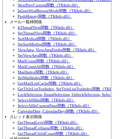
NextPrevCustom関数（TKInfo.dll）
IsGrepWndBrowseMode関数（TKInfo.dll）
PushHistory関数（TKInfo.dll）
メール一覧枠関係
IsThreadView関数（TKInfo.dll）
SetThreadView関数（TKInfo.dll）
SortMethod関数（TKInfo.dll）
SetSortMethod関数（TKInfo.dll）
ViewArea, ViewAreaFinder関数（TKInfo.dll）
SetViewArea関数（TKInfo.dll）
MailCount関数（TKInfo.dll）
MailCountAll関数（TKInfo.dll）
MailIndex関数（TKInfo.dll）
SetMailIndex関数（TKInfo.dll）
GetMailListCache関数（TKInfo.dll）
GetTitleListTopIndex, SetTitleListTopIndex関数（TKInfo.dll）
LockSelection, EnumSelection, UnlockSelection, SelectedMailCou
SelectAllMail関数（TKInfo.dll）
SelectAllInCurrentPane関数（TKInfo.dll）
CalendarDate, CalendarDays関数（TKInfo.dll）
スレッド表示関係
GetThreadLevel関数（TKInfo.dll）
GetThreadCollapse関数（TKInfo.dll）
GetThreadChildCount関数（TKInfo.dll）