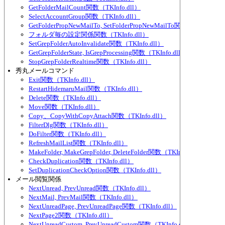
GetFolderMailCount関数（TKInfo.dll）
SelectAccountGroup関数（TKInfo.dll）
GetFolderPropNewMailTo, SetFolderPropNewMailTo関数（TKInfo.dl
フォルダ毎の設定関係関数（TKInfo.dll）
SetGrepFolderAutoInvalidate関数（TKInfo.dll）
GetGrepFolderState, IsGrepProcessing関数（TKInfo.dll）
StopGrepFolderRealtime関数（TKInfo.dll）
秀丸メールコマンド
Exit関数（TKInfo.dll）
RestartHidemaruMail関数（TKInfo.dll）
Delete関数（TKInfo.dll）
Move関数（TKInfo.dll）
Copy、CopyWithCopyAttach関数（TKInfo.dll）
FilterDlg関数（TKInfo.dll）
DoFilter関数（TKInfo.dll）
RefreshMailList関数（TKInfo.dll）
MakeFolder, MakeGrepFolder, DeleteFolder関数（TKInfo.dll）
CheckDuplication関数（TKInfo.dll）
SetDuplicationCheckOption関数（TKInfo.dll）
メール閲覧関係
NextUnread, PrevUnread関数（TKInfo.dll）
NextMail, PrevMail関数（TKInfo.dll）
NextUnreadPage, PrevUnreadPage関数（TKInfo.dll）
NextPage2関数（TKInfo.dll）
NextUnreadCustom, PrevUnreadCustom関数（TKInfo.dll）