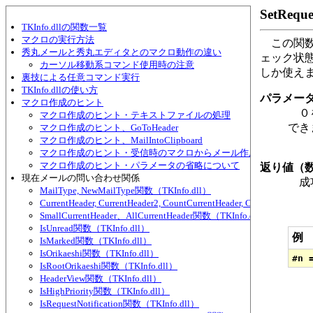
SetRequ
TKInfo.dllの関数一覧
マクロの実行方法
この関数
秀丸メールと秀丸エディタとのマクロ動作の違い
ェック状
カーソル移動系コマンド使用時の注意
しか使え
裏技による任意コマンド実行
TKInfo.dllの使い方
パラメー
マクロ作成のヒント
０を
マクロ作成のヒント・テキストファイルの処理
でき
マクロ作成のヒント、GoToHeader
マクロ作成のヒント、MailIntoClipboard
マクロ作成のヒント・受信時のマクロからメール作成する
マクロ作成のヒント・パラメータの省略について
返り値（
現在メールの問い合わせ関係
成功
MailType, NewMailType関数（TKInfo.dll）
CurrentHeader, CurrentHeader2, CountCurrentHeader, CurrentHeade
SmallCurrentHeader、AllCurrentHeader関数（TKInfo.dll）
IsUnread関数（TKInfo.dll）
例
IsMarked関数（TKInfo.dll）
IsOrikaeshi関数（TKInfo.dll）
IsRootOrikaeshi関数（TKInfo.dll）
HeaderView関数（TKInfo.dll）
IsHighPriority関数（TKInfo.dll）
IsRequestNotification関数（TKInfo.dll）