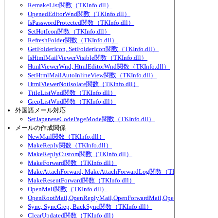
RemakeList関数（TKInfo.dll）
OpenedEditorWnd関数（TKInfo.dll）
IsPasswordProtected関数（TKInfo.dll）
SetHotIcon関数（TKInfo.dll）
RefreshFolder関数（TKInfo.dll）
GetFolderIcon, SetFolderIcon関数（TKInfo.dll）
IsHtmlMailViewerVisible関数（TKInfo.dll）
HtmlViewerWnd, HtmlEditorWnd関数（TKInfo.dll）
SetHtmlMailAutoInlineView関数（TKInfo.dll）
HtmlViewerNotIsolate関数（TKInfo.dll）
TitleListWnd関数（TKInfo.dll）
GrepListWnd関数（TKInfo.dll）
外国語メール対応
SetJapaneseCodePageMode関数（TKInfo.dll）
メールの作成関係
NewMail関数（TKInfo.dll）
MakeReply関数（TKInfo.dll）
MakeReplyCustom関数（TKInfo.dll）
MakeForward関数（TKInfo.dll）
MakeAttachForward, MakeAttachForwardLog関数（TKInfo.dll）
MakeResentForward関数（TKInfo.dll）
OpenMail関数（TKInfo.dll）
OpenRootMail,OpenReplyMail,OpenForwardMail,OpenLog関数（TKIn
Sync, SyncGrep, BackSync関数（TKInfo.dll）
ClearUpdated関数（TKInfo.dll）