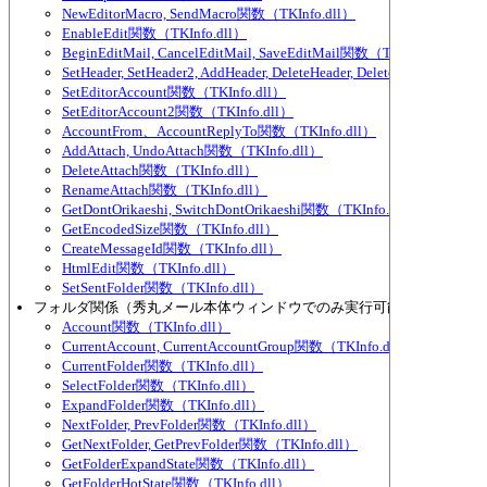
NewEditorMacro, SendMacro関数（TKInfo.dll）
EnableEdit関数（TKInfo.dll）
BeginEditMail, CancelEditMail, SaveEditMail関数（TKInfo.dll）
SetHeader, SetHeader2, AddHeader, DeleteHeader, DeleteHeader2, Se
SetEditorAccount関数（TKInfo.dll）
SetEditorAccount2関数（TKInfo.dll）
AccountFrom、AccountReplyTo関数（TKInfo.dll）
AddAttach, UndoAttach関数（TKInfo.dll）
DeleteAttach関数（TKInfo.dll）
RenameAttach関数（TKInfo.dll）
GetDontOrikaeshi, SwitchDontOrikaeshi関数（TKInfo.dll）
GetEncodedSize関数（TKInfo.dll）
CreateMessageId関数（TKInfo.dll）
HtmlEdit関数（TKInfo.dll）
SetSentFolder関数（TKInfo.dll）
フォルダ関係（秀丸メール本体ウィンドウでのみ実行可能な物が多い）
Account関数（TKInfo.dll）
CurrentAccount, CurrentAccountGroup関数（TKInfo.dll）
CurrentFolder関数（TKInfo.dll）
SelectFolder関数（TKInfo.dll）
ExpandFolder関数（TKInfo.dll）
NextFolder, PrevFolder関数（TKInfo.dll）
GetNextFolder, GetPrevFolder関数（TKInfo.dll）
GetFolderExpandState関数（TKInfo.dll）
GetFolderHotState関数（TKInfo.dll）