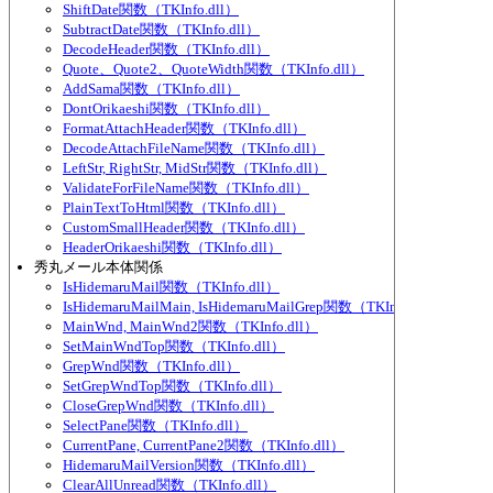
ShiftDate関数（TKInfo.dll）
SubtractDate関数（TKInfo.dll）
DecodeHeader関数（TKInfo.dll）
Quote、Quote2、QuoteWidth関数（TKInfo.dll）
AddSama関数（TKInfo.dll）
DontOrikaeshi関数（TKInfo.dll）
FormatAttachHeader関数（TKInfo.dll）
DecodeAttachFileName関数（TKInfo.dll）
LeftStr, RightStr, MidStr関数（TKInfo.dll）
ValidateForFileName関数（TKInfo.dll）
PlainTextToHtml関数（TKInfo.dll）
CustomSmallHeader関数（TKInfo.dll）
HeaderOrikaeshi関数（TKInfo.dll）
秀丸メール本体関係
IsHidemaruMail関数（TKInfo.dll）
IsHidemaruMailMain, IsHidemaruMailGrep関数（TKInfo.dll）
MainWnd, MainWnd2関数（TKInfo.dll）
SetMainWndTop関数（TKInfo.dll）
GrepWnd関数（TKInfo.dll）
SetGrepWndTop関数（TKInfo.dll）
CloseGrepWnd関数（TKInfo.dll）
SelectPane関数（TKInfo.dll）
CurrentPane, CurrentPane2関数（TKInfo.dll）
HidemaruMailVersion関数（TKInfo.dll）
ClearAllUnread関数（TKInfo.dll）