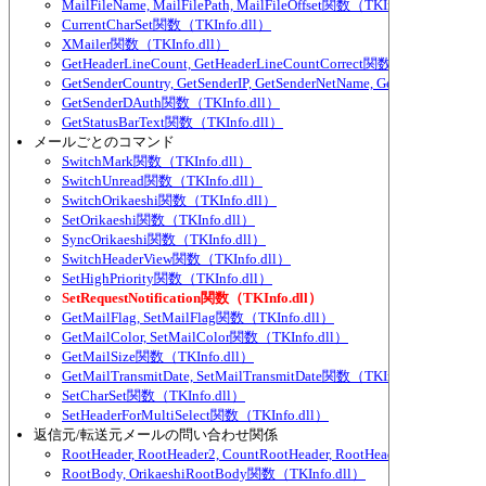
MailFileName, MailFilePath, MailFileOffset関数（TKInfo.dll）
CurrentCharSet関数（TKInfo.dll）
XMailer関数（TKInfo.dll）
GetHeaderLineCount, GetHeaderLineCountCorrect関数（TKInfo.dll）
GetSenderCountry, GetSenderIP, GetSenderNetName, GetSenderNet
GetSenderDAuth関数（TKInfo.dll）
GetStatusBarText関数（TKInfo.dll）
メールごとのコマンド
SwitchMark関数（TKInfo.dll）
SwitchUnread関数（TKInfo.dll）
SwitchOrikaeshi関数（TKInfo.dll）
SetOrikaeshi関数（TKInfo.dll）
SyncOrikaeshi関数（TKInfo.dll）
SwitchHeaderView関数（TKInfo.dll）
SetHighPriority関数（TKInfo.dll）
SetRequestNotification関数（TKInfo.dll）
GetMailFlag, SetMailFlag関数（TKInfo.dll）
GetMailColor, SetMailColor関数（TKInfo.dll）
GetMailSize関数（TKInfo.dll）
GetMailTransmitDate, SetMailTransmitDate関数（TKInfo.dll）
SetCharSet関数（TKInfo.dll）
SetHeaderForMultiSelect関数（TKInfo.dll）
返信元/転送元メールの問い合わせ関係
RootHeader, RootHeader2, CountRootHeader, RootHeaderUnited関数
RootBody, OrikaeshiRootBody関数（TKInfo.dll）