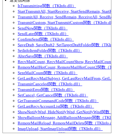
送受信関係
IsTransmitting関数（TKInfo.dll）
StartTransmitAll, StartReceive, StartSendRemain, StartReceiveAll,
TransmitAll, Receive, SendRemain, ReceiveAll, SendRemainAll関数（
TransmitCustom, StartTransmitCustom関数（TKInfo.dll）
SendNow関数（TKInfo.dll）
SendLater関数（TKInfo.dll）
ConfirmSend関数（TKInfo.dll）
SaveDraft, SaveDraft2, SetTargetDraftFolder関数（TKInfo.dll）
SetInfoItemFolder関数（TKInfo.dll）
AlterSave関数（TKInfo.dll）
RecvMailCount, RecvMailCountShow, RecvMailCountExcludeParti
RemoteMailHotCount, RemoteMailHotCount2関数（TKInfo.dll）
SentMailCount関数（TKInfo.dll）
GetLastRecvMailSubject, GetLastRecvMailFrom, GetLastRecvMailTo
TransmitCanceled関数（TKInfo.dll）
TransmitError関数（TKInfo.dll）
SetCancel, GetCancel関数（TKInfo.dll）
GetTransmitCommandCode関数（TKInfo.dll）
GetLastRecvAccountList関数（TKInfo.dll）
ShowNotifyWnd, HideNotifyWnd, GetNotifyWnd関数（TKInfo.dll）
ShowBalloonMessage, AddBalloonMessage関数（TKInfo.dll）
RemoteMailReload, RemoteMailDelete関数（TKInfo.dll）
ImapUpload, StartImapUpload関数（TKInfo.dll）
ImapSync, ImapSyncAll関数（TKInfo.dll）