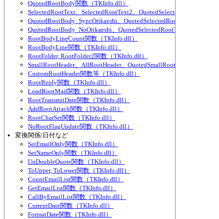
QuotedRootBody関数（TKInfo.dll）
SelectedRootText、SelectedRootText2、QuotedSelectedRootText、
QuotedRootBody_SyncOrikaeshi、QuotedSelectedRootText_SyncOri
QuotedRootBody_NoOrikaeshi、QuotedSelectedRootText_NoOrikae
RootBodyLineCount関数（TKInfo.dll）
RootBodyLine関数（TKInfo.dll）
RootFolder, RootFolder2関数（TKInfo.dll）
SmallRootHeader、AllRootHeader、QuotedSmallRootHeader、Quote
CustomRootHeader関数等（TKInfo.dll）
RootReply関数（TKInfo.dll）
LoadRootMail関数（TKInfo.dll）
RootTransmitDate関数（TKInfo.dll）
AddRootAttach関数（TKInfo.dll）
RootCharSet関数（TKInfo.dll）
NoRootFlagUpdate関数（TKInfo.dll）
変換関係/日付など
SetEmailOnly関数（TKInfo.dll）
SetNameOnly関数（TKInfo.dll）
UnDoubleQuote関数（TKInfo.dll）
ToUpper, ToLower関数（TKInfo.dll）
CountEmailList関数（TKInfo.dll）
GetEmailList関数（TKInfo.dll）
CallByEmailList関数（TKInfo.dll）
CurrentDate関数（TKInfo.dll）
FormatDate関数（TKInfo.dll）