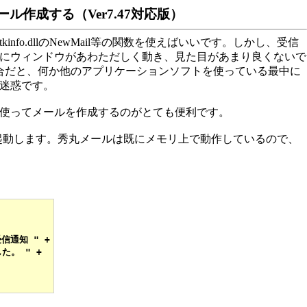
作成する（Ver7.47対応版）
o.dllのNewMail等の関数を使えばいいです。しかし、受信
にウィンドウがあわただしく動き、見た目があまり良くないで
合だと、何か他のアプリケーションソフトを使っている最中に
迷惑です。
使ってメールを作成するのがとても便利です。
起動します。秀丸メールは既にメモリ上で動作しているので、
。
受信通知 " +

た。 " +
