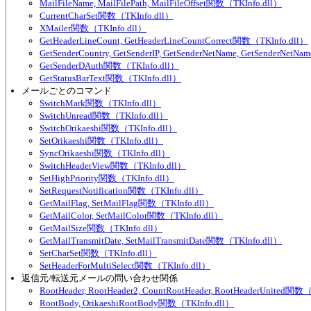
MailFileName, MailFilePath, MailFileOffset関数（TKInfo.dll）
CurrentCharSet関数（TKInfo.dll）
XMailer関数（TKInfo.dll）
GetHeaderLineCount, GetHeaderLineCountCorrect関数（TKInfo.dll）
GetSenderCountry, GetSenderIP, GetSenderNetName, GetSenderNet
GetSenderDAuth関数（TKInfo.dll）
GetStatusBarText関数（TKInfo.dll）
メールごとのコマンド
SwitchMark関数（TKInfo.dll）
SwitchUnread関数（TKInfo.dll）
SwitchOrikaeshi関数（TKInfo.dll）
SetOrikaeshi関数（TKInfo.dll）
SyncOrikaeshi関数（TKInfo.dll）
SwitchHeaderView関数（TKInfo.dll）
SetHighPriority関数（TKInfo.dll）
SetRequestNotification関数（TKInfo.dll）
GetMailFlag, SetMailFlag関数（TKInfo.dll）
GetMailColor, SetMailColor関数（TKInfo.dll）
GetMailSize関数（TKInfo.dll）
GetMailTransmitDate, SetMailTransmitDate関数（TKInfo.dll）
SetCharSet関数（TKInfo.dll）
SetHeaderForMultiSelect関数（TKInfo.dll）
返信元/転送元メールの問い合わせ関係
RootHeader, RootHeader2, CountRootHeader, RootHeaderUnited関数
RootBody, OrikaeshiRootBody関数（TKInfo.dll）