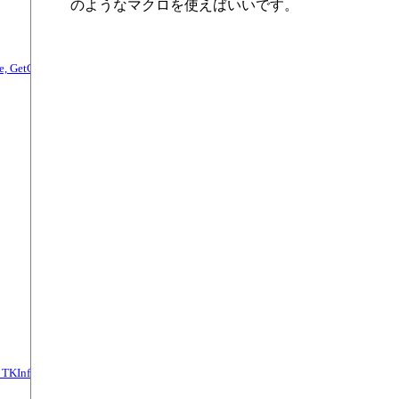
のようなマクロを使えばいいです。
Name, GetCountryFullName関数（TKInfo.dll）
（TKInfo.dll）