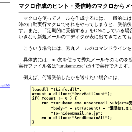
マクロ作成のヒント・受信時のマクロからメール
マクロを使ってメールを作成するには、一般的にはtkinf
時の自動実行マクロでそれをやってしまうと、受信後
す。また、「定期的に受信する」をONにしている場
いきなり新規メールのエディタが表に出てきてとても
こういう場合には、秀丸メールのコマンドラインを
具体的には、run文を使って秀丸メールそのものを
実行ファイル名は"turukame.exe"だけで実行できます
例えば、何通受信したかを送りたい場合には、
rUnited関数（TKInfo.dll）
loaddll "tkinfo.dll";

#count = dllfunc("RecvMailCount");

if( #count != 0 ) {

    run "turukame.exe unsentmail Subject=
        "body=" + str(#count) + "通受信しまし
        "To=hideo@mail.ne.jp";

    #n = dllfunc("SendRemainAll");
