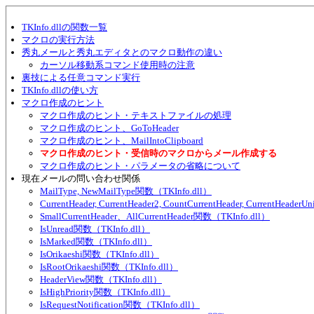
TKInfo.dllの関数一覧
マクロの実行方法
秀丸メールと秀丸エディタとのマクロ動作の違い
カーソル移動系コマンド使用時の注意
裏技による任意コマンド実行
TKInfo.dllの使い方
マクロ作成のヒント
マクロ作成のヒント・テキストファイルの処理
マクロ作成のヒント、GoToHeader
マクロ作成のヒント、MailIntoClipboard
マクロ作成のヒント・受信時のマクロからメール作成する
マクロ作成のヒント・パラメータの省略について
現在メールの問い合わせ関係
MailType, NewMailType関数（TKInfo.dll）
CurrentHeader, CurrentHeader2, CountCurrentHeader, CurrentHeade
SmallCurrentHeader、AllCurrentHeader関数（TKInfo.dll）
IsUnread関数（TKInfo.dll）
IsMarked関数（TKInfo.dll）
IsOrikaeshi関数（TKInfo.dll）
IsRootOrikaeshi関数（TKInfo.dll）
HeaderView関数（TKInfo.dll）
IsHighPriority関数（TKInfo.dll）
IsRequestNotification関数（TKInfo.dll）