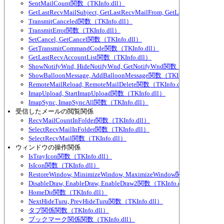
SentMailCount関数（TKInfo.dll）
GetLastRecvMailSubject, GetLastRecvMailFrom, GetLastRecvMailTo
TransmitCanceled関数（TKInfo.dll）
TransmitError関数（TKInfo.dll）
SetCancel, GetCancel関数（TKInfo.dll）
GetTransmitCommandCode関数（TKInfo.dll）
GetLastRecvAccountList関数（TKInfo.dll）
ShowNotifyWnd, HideNotifyWnd, GetNotifyWnd関数（TKInfo.dll）
ShowBalloonMessage, AddBalloonMessage関数（TKInfo.dll）
RemoteMailReload, RemoteMailDelete関数（TKInfo.dll）
ImapUpload, StartImapUpload関数（TKInfo.dll）
ImapSync, ImapSyncAll関数（TKInfo.dll）
受信したメールの閲覧関係
RecvMailCountInFolder関数（TKInfo.dll）
SelectRecvMailInFolder関数（TKInfo.dll）
SelectRecvMail関数（TKInfo.dll）
ウィンドウの操作関係
IsTrayIcon関数（TKInfo.dll）
IsIcon関数（TKInfo.dll）
RestoreWindow, MinimizeWindow, MaximizeWindow関数（TKInfo.dl
DisableDraw, EnableDraw, EnableDraw2関数（TKInfo.dll）
HomeDir関数（TKInfo.dll）
NextHideTuru, PrevHideTuru関数（TKInfo.dll）
タブ関係関数（TKInfo.dll）
ブックマーク関係関数（TKInfo.dll）