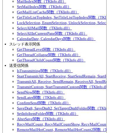
MailIndex関数（TKInfo.dll）
SetMailIndex関数（TKInfo.dll）
GetMailListCache関数（TKInfo.dll）
GetTitleListTopIndex, SetTitleListTopIndex関数（TKInfo.dll）
LockSelection, EnumSelection, UnlockSelection, SelectedMailCou
SelectAllMail関数（TKInfo.dll）
SelectAllInCurrentPane関数（TKInfo.dll）
CalendarDate, CalendarDays関数（TKInfo.dll）
スレッド表示関係
GetThreadLevel関数（TKInfo.dll）
GetThreadCollapse関数（TKInfo.dll）
GetThreadChildCount関数（TKInfo.dll）
送受信関係
IsTransmitting関数（TKInfo.dll）
StartTransmitAll, StartReceive, StartSendRemain, StartReceiveAll,
TransmitAll, Receive, SendRemain, ReceiveAll, SendRemainAll関数（
TransmitCustom, StartTransmitCustom関数（TKInfo.dll）
SendNow関数（TKInfo.dll）
SendLater関数（TKInfo.dll）
ConfirmSend関数（TKInfo.dll）
SaveDraft, SaveDraft2, SetTargetDraftFolder関数（TKInfo.dll）
SetInfoItemFolder関数（TKInfo.dll）
AlterSave関数（TKInfo.dll）
RecvMailCount, RecvMailCountShow, RecvMailCountExcludeParti
RemoteMailHotCount, RemoteMailHotCount2関数（TKInfo.dll）