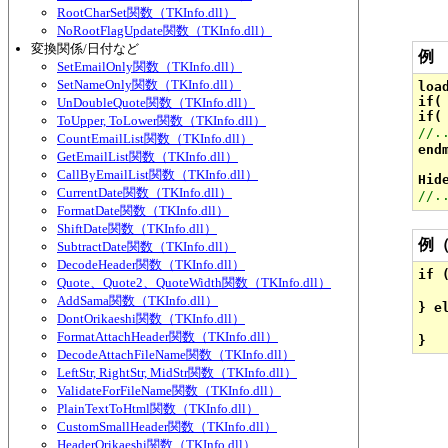
RootCharSet関数（TKInfo.dll）
NoRootFlagUpdate関数（TKInfo.dll）
変換関係/日付など
例
SetEmailOnly関数（TKInfo.dll）
SetNameOnly関数（TKInfo.dll）
loa
if(
UnDoubleQuote関数（TKInfo.dll）
ToUpper, ToLower関数（TKInfo.dll）
//
CountEmailList関数（TKInfo.dll）
endm
GetEmailList関数（TKInfo.dll）
CallByEmailList関数（TKInfo.dll）
CurrentDate関数（TKInfo.dll）
//
FormatDate関数（TKInfo.dll）
ShiftDate関数（TKInfo.dll）
例（
SubtractDate関数（TKInfo.dll）
DecodeHeader関数（TKInfo.dll）
if 
Quote、Quote2、QuoteWidth関数（TKInfo.dll）
   
AddSama関数（TKInfo.dll）
} el
DontOrikaeshi関数（TKInfo.dll）
   
FormatAttachHeader関数（TKInfo.dll）
DecodeAttachFileName関数（TKInfo.dll）
LeftStr, RightStr, MidStr関数（TKInfo.dll）
ValidateForFileName関数（TKInfo.dll）
PlainTextToHtml関数（TKInfo.dll）
CustomSmallHeader関数（TKInfo.dll）
HeaderOrikaeshi関数（TKInfo.dll）