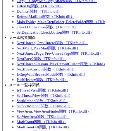
Copy、CopyWithCopyAttach関数（TKInfo.dll）
FilterDlg関数（TKInfo.dll）
DoFilter関数（TKInfo.dll）
RefreshMailList関数（TKInfo.dll）
MakeFolder, MakeGrepFolder, DeleteFolder関数（TKInfo.dll）
CheckDuplication関数（TKInfo.dll）
SetDuplicationCheckOption関数（TKInfo.dll）
メール閲覧関係
NextUnread, PrevUnread関数（TKInfo.dll）
NextMail, PrevMail関数（TKInfo.dll）
NextUnreadPage, PrevUnreadPage関数（TKInfo.dll）
NextPage2関数（TKInfo.dll）
NextUnreadCustom, PrevUnreadCustom関数（TKInfo.dll）
NextPrevCustom関数（TKInfo.dll）
IsGrepWndBrowseMode関数（TKInfo.dll）
PushHistory関数（TKInfo.dll）
メール一覧枠関係
IsThreadView関数（TKInfo.dll）
SetThreadView関数（TKInfo.dll）
SortMethod関数（TKInfo.dll）
SetSortMethod関数（TKInfo.dll）
ViewArea, ViewAreaFinder関数（TKInfo.dll）
SetViewArea関数（TKInfo.dll）
MailCount関数（TKInfo.dll）
MailCountAll関数（TKInfo.dll）