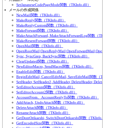
SetJapaneseCodePageMode関数（TKInfo.dll）
メールの作成関係
NewMail関数（TKInfo.dll）
MakeReply関数（TKInfo.dll）
MakeReplyCustom関数（TKInfo.dll）
MakeForward関数（TKInfo.dll）
MakeAttachForward, MakeAttachForwardLog関数（TKInfo.dll）
MakeResentForward関数（TKInfo.dll）
OpenMail関数（TKInfo.dll）
OpenRootMail,OpenReplyMail,OpenForwardMail,OpenLog関数（TKIn
Sync, SyncGrep, BackSync関数（TKInfo.dll）
ClearUpdated関数（TKInfo.dll）
NewEditorMacro, SendMacro関数（TKInfo.dll）
EnableEdit関数（TKInfo.dll）
BeginEditMail, CancelEditMail, SaveEditMail関数（TKInfo.dll）
SetHeader, SetHeader2, AddHeader, DeleteHeader, DeleteHeader2, Se
SetEditorAccount関数（TKInfo.dll）
SetEditorAccount2関数（TKInfo.dll）
AccountFrom、AccountReplyTo関数（TKInfo.dll）
AddAttach, UndoAttach関数（TKInfo.dll）
DeleteAttach関数（TKInfo.dll）
RenameAttach関数（TKInfo.dll）
GetDontOrikaeshi, SwitchDontOrikaeshi関数（TKInfo.dll）
GetEncodedSize関数（TKInfo.dll）