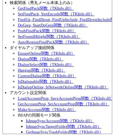
検索関係（秀丸メール本体上のみ）
GetFindPack関数（TKInfo.dll）
SetFindPack, YenEncode関数（TKInfo.dll）
FindUp, FindDown, FindUpInclude, FindDownInclude関数（TKInfo.d
DoGrep, StartDoGrep関数（TKInfo.dll）
PushFindPack関数（TKInfo.dll）
SetFoundHilight関数（TKInfo.dll）
AutoRestoreFindPack関数（TKInfo.dll）
ダイヤルアップ接続関係
EnsureOnline関数（TKInfo.dll）
Dialup関数（TKInfo.dll）
DialupSelect関数（TKInfo.dll）
Hangup関数（TKInfo.dll）
CurrentDialup関数（TKInfo.dll）
IsDialupable関数（TKInfo.dll）
IsDialupOnline, IsNetworkOnline関数（TKInfo.dll）
アカウント設定関係
LoadAccountProp, SaveAccountProp関数（TKInfo.dll）
GetAccountProp, SetAccountProp関数（TKInfo.dll）
MakeAccount関数（TKInfo.dll）
IMAPの同期モード関係
IsImapSyncAccount関数（TKInfo.dll）
IsImapSyncTargetFolder関数（TKInfo.dll）
GetImapSyncTrashFolder関数（TKInfo.dll）
GetImapSyncDraftFolder関数（TKInfo.dll）