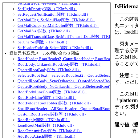
SwitchHeaderView関数（TKInfo.dll）
IsHide
SetHighPriority関数（TKInfo.dll）
SetRequestNotification関数（TKInfo.dll）
この関数
GetMailFlag, SetMailFlag関数（TKInfo.dll）
丸エディ
GetMailColor, SetMailColor関数（TKInfo.dll）
GetMailSize関数（TKInfo.dll）
は、load
GetMailTransmitDate, SetMailTransmitDate関数（TKInfo.dll）
SetCharSet関数（TKInfo.dll）
秀丸メー
SetHeaderForMultiSelect関数（TKInfo.dll）
理する必
返信元/転送元メールの問い合わせ関係
このIsH
RootHeader, RootHeader2, CountRootHeader, RootHeaderUnited関数
ることが
RootBody, OrikaeshiRootBody関数（TKInfo.dll）
QuotedRootBody関数（TKInfo.dll）
注意：
SelectedRootText、SelectedRootText2、QuotedSelectedRootText、
QuotedRootBody_SyncOrikaeshi、QuotedSelectedRootText_SyncOri
す。ただし
QuotedRootBody_NoOrikaeshi、QuotedSelectedRootText_NoOrikae
RootBodyLineCount関数（TKInfo.dll）
このIsHi
RootBodyLine関数（TKInfo.dll）
「
platform
RootFolder, RootFolder2関数（TKInfo.dll）
ディタ/
SmallRootHeader、AllRootHeader、QuotedSmallRootHeader、Quote
さい。
CustomRootHeader関数等（TKInfo.dll）
RootReply関数（TKInfo.dll）
返り値（
LoadRootMail関数（TKInfo.dll）
RootTransmitDate関数（TKInfo.dll）
秀丸
AddRootAttach関数（TKInfo.dll）