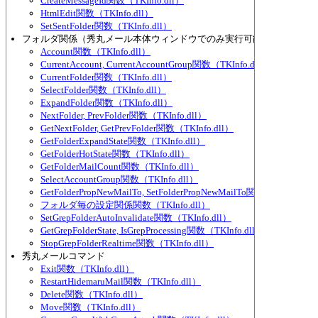
CreateMessageId関数（TKInfo.dll）
HtmlEdit関数（TKInfo.dll）
SetSentFolder関数（TKInfo.dll）
フォルダ関係（秀丸メール本体ウィンドウでのみ実行可能な物が多い）
Account関数（TKInfo.dll）
CurrentAccount, CurrentAccountGroup関数（TKInfo.dll）
CurrentFolder関数（TKInfo.dll）
SelectFolder関数（TKInfo.dll）
ExpandFolder関数（TKInfo.dll）
NextFolder, PrevFolder関数（TKInfo.dll）
GetNextFolder, GetPrevFolder関数（TKInfo.dll）
GetFolderExpandState関数（TKInfo.dll）
GetFolderHotState関数（TKInfo.dll）
GetFolderMailCount関数（TKInfo.dll）
SelectAccountGroup関数（TKInfo.dll）
GetFolderPropNewMailTo, SetFolderPropNewMailTo関数（TKInfo.dl
フォルダ毎の設定関係関数（TKInfo.dll）
SetGrepFolderAutoInvalidate関数（TKInfo.dll）
GetGrepFolderState, IsGrepProcessing関数（TKInfo.dll）
StopGrepFolderRealtime関数（TKInfo.dll）
秀丸メールコマンド
Exit関数（TKInfo.dll）
RestartHidemaruMail関数（TKInfo.dll）
Delete関数（TKInfo.dll）
Move関数（TKInfo.dll）