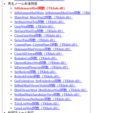
秀丸メール本体関係
IsHidemaruMail関数（TKInfo.dll）
IsHidemaruMailMain, IsHidemaruMailGrep関数（TKInfo.dll）
MainWnd, MainWnd2関数（TKInfo.dll）
SetMainWndTop関数（TKInfo.dll）
GrepWnd関数（TKInfo.dll）
SetGrepWndTop関数（TKInfo.dll）
CloseGrepWnd関数（TKInfo.dll）
SelectPane関数（TKInfo.dll）
CurrentPane, CurrentPane2関数（TKInfo.dll）
HidemaruMailVersion関数（TKInfo.dll）
ClearAllUnread関数（TKInfo.dll）
RemakeList関数（TKInfo.dll）
OpenedEditorWnd関数（TKInfo.dll）
IsPasswordProtected関数（TKInfo.dll）
SetHotIcon関数（TKInfo.dll）
RefreshFolder関数（TKInfo.dll）
GetFolderIcon, SetFolderIcon関数（TKInfo.dll）
IsHtmlMailViewerVisible関数（TKInfo.dll）
HtmlViewerWnd, HtmlEditorWnd関数（TKInfo.dll）
SetHtmlMailAutoInlineView関数（TKInfo.dll）
HtmlViewerNotIsolate関数（TKInfo.dll）
TitleListWnd関数（TKInfo.dll）
GrepListWnd関数（TKInfo.dll）
外国語メール対応