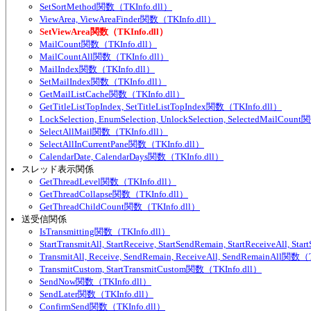
SetSortMethod関数（TKInfo.dll）
ViewArea, ViewAreaFinder関数（TKInfo.dll）
SetViewArea関数（TKInfo.dll）
MailCount関数（TKInfo.dll）
MailCountAll関数（TKInfo.dll）
MailIndex関数（TKInfo.dll）
SetMailIndex関数（TKInfo.dll）
GetMailListCache関数（TKInfo.dll）
GetTitleListTopIndex, SetTitleListTopIndex関数（TKInfo.dll）
LockSelection, EnumSelection, UnlockSelection, SelectedMailCou
SelectAllMail関数（TKInfo.dll）
SelectAllInCurrentPane関数（TKInfo.dll）
CalendarDate, CalendarDays関数（TKInfo.dll）
スレッド表示関係
GetThreadLevel関数（TKInfo.dll）
GetThreadCollapse関数（TKInfo.dll）
GetThreadChildCount関数（TKInfo.dll）
送受信関係
IsTransmitting関数（TKInfo.dll）
StartTransmitAll, StartReceive, StartSendRemain, StartReceiveAll,
TransmitAll, Receive, SendRemain, ReceiveAll, SendRemainAll関数（
TransmitCustom, StartTransmitCustom関数（TKInfo.dll）
SendNow関数（TKInfo.dll）
SendLater関数（TKInfo.dll）
ConfirmSend関数（TKInfo.dll）