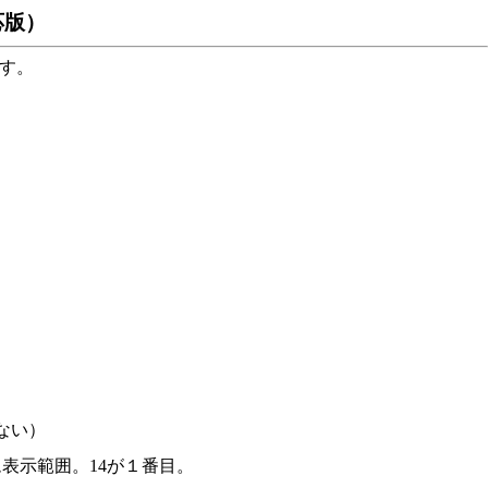
対応版）
す。
ない）
表示範囲。14が１番目。