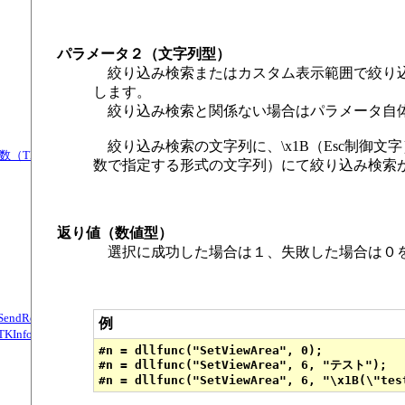
パラメータ２（文字列型）
絞り込み検索またはカスタム表示範囲で絞り込
します。
絞り込み検索と関係ない場合はパラメータ自
絞り込み検索の文字列に、\x1B（Esc制御文字）
nt関数（TKInfo.dll）
数で指定する形式の文字列）にて絞り込み検索が指定で
返り値（数値型）
選択に成功した場合は１、失敗した場合は０
 StartSendRemainAll関数（TKInfo.dll）
例
TKInfo.dll）
#n = dllfunc("SetViewArea", 0);

#n = dllfunc("SetViewArea", 6, "テスト");
