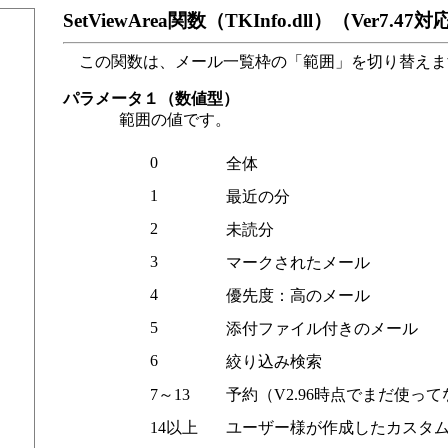
SetViewArea関数（TKInfo.dll）（Ver7.47
この関数は、メール一覧枠の「範囲」を切り替えま
パラメータ１（数値型）
範囲の値です。
0
全体
1
最近の分
2
未読分
3
マークされたメール
4
優先度：高のメール
5
添付ファイル付きのメール
6
絞り込み検索
7～13
予約（V2.96時点でまだ使って
14以上
ユーザー様が作成したカスタム