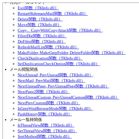
秀丸メールコマンド
Exit関数（TKInfo.dll）
RestartHidemaruMail関数（TKInfo.dll）
Delete関数（TKInfo.dll）
Move関数（TKInfo.dll）
Copy、CopyWithCopyAttach関数（TKInfo.dll）
FilterDlg関数（TKInfo.dll）
DoFilter関数（TKInfo.dll）
RefreshMailList関数（TKInfo.dll）
MakeFolder, MakeGrepFolder, DeleteFolder関数（TKInfo.dll）
CheckDuplication関数（TKInfo.dll）
SetDuplicationCheckOption関数（TKInfo.dll）
メール閲覧関係
NextUnread, PrevUnread関数（TKInfo.dll）
NextMail, PrevMail関数（TKInfo.dll）
NextUnreadPage, PrevUnreadPage関数（TKInfo.dll）
NextPage2関数（TKInfo.dll）
NextUnreadCustom, PrevUnreadCustom関数（TKInfo.dll）
NextPrevCustom関数（TKInfo.dll）
IsGrepWndBrowseMode関数（TKInfo.dll）
PushHistory関数（TKInfo.dll）
メール一覧枠関係
IsThreadView関数（TKInfo.dll）
SetThreadView関数（TKInfo.dll）
SortMethod関数（TKInfo.dll）