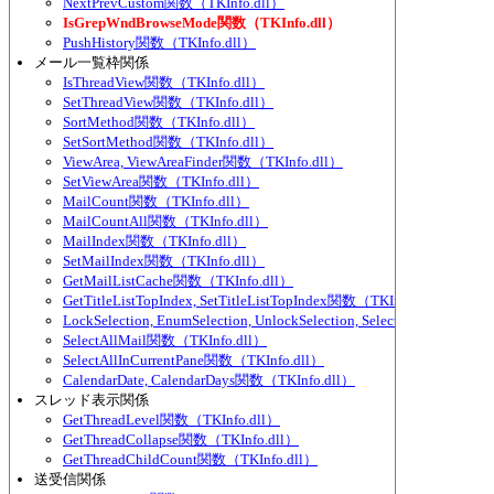
NextPrevCustom関数（TKInfo.dll）
IsGrepWndBrowseMode関数（TKInfo.dll）
PushHistory関数（TKInfo.dll）
メール一覧枠関係
IsThreadView関数（TKInfo.dll）
SetThreadView関数（TKInfo.dll）
SortMethod関数（TKInfo.dll）
SetSortMethod関数（TKInfo.dll）
ViewArea, ViewAreaFinder関数（TKInfo.dll）
SetViewArea関数（TKInfo.dll）
MailCount関数（TKInfo.dll）
MailCountAll関数（TKInfo.dll）
MailIndex関数（TKInfo.dll）
SetMailIndex関数（TKInfo.dll）
GetMailListCache関数（TKInfo.dll）
GetTitleListTopIndex, SetTitleListTopIndex関数（TKInfo.dll）
LockSelection, EnumSelection, UnlockSelection, SelectedMailCou
SelectAllMail関数（TKInfo.dll）
SelectAllInCurrentPane関数（TKInfo.dll）
CalendarDate, CalendarDays関数（TKInfo.dll）
スレッド表示関係
GetThreadLevel関数（TKInfo.dll）
GetThreadCollapse関数（TKInfo.dll）
GetThreadChildCount関数（TKInfo.dll）
送受信関係