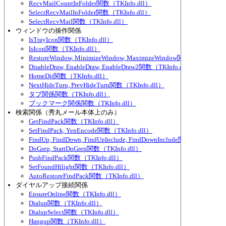
RecvMailCountInFolder関数（TKInfo.dll）
SelectRecvMailInFolder関数（TKInfo.dll）
SelectRecvMail関数（TKInfo.dll）
ウィンドウの操作関係
IsTrayIcon関数（TKInfo.dll）
IsIcon関数（TKInfo.dll）
RestoreWindow, MinimizeWindow, MaximizeWindow関数（TKInfo.dl
DisableDraw, EnableDraw, EnableDraw2関数（TKInfo.dll）
HomeDir関数（TKInfo.dll）
NextHideTuru, PrevHideTuru関数（TKInfo.dll）
タブ関係関数（TKInfo.dll）
ブックマーク関係関数（TKInfo.dll）
検索関係（秀丸メール本体上のみ）
GetFindPack関数（TKInfo.dll）
SetFindPack, YenEncode関数（TKInfo.dll）
FindUp, FindDown, FindUpInclude, FindDownInclude関数（TKInfo.d
DoGrep, StartDoGrep関数（TKInfo.dll）
PushFindPack関数（TKInfo.dll）
SetFoundHilight関数（TKInfo.dll）
AutoRestoreFindPack関数（TKInfo.dll）
ダイヤルアップ接続関係
EnsureOnline関数（TKInfo.dll）
Dialup関数（TKInfo.dll）
DialupSelect関数（TKInfo.dll）
Hangup関数（TKInfo.dll）