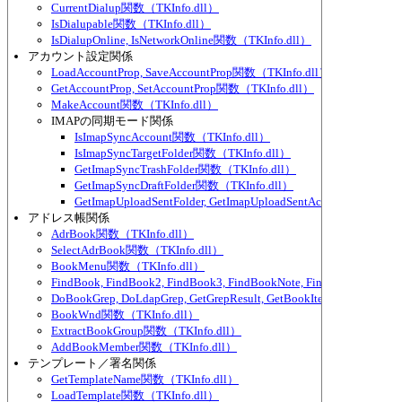
CurrentDialup関数（TKInfo.dll）
IsDialupable関数（TKInfo.dll）
IsDialupOnline, IsNetworkOnline関数（TKInfo.dll）
アカウント設定関係
LoadAccountProp, SaveAccountProp関数（TKInfo.dll）
GetAccountProp, SetAccountProp関数（TKInfo.dll）
MakeAccount関数（TKInfo.dll）
IMAPの同期モード関係
IsImapSyncAccount関数（TKInfo.dll）
IsImapSyncTargetFolder関数（TKInfo.dll）
GetImapSyncTrashFolder関数（TKInfo.dll）
GetImapSyncDraftFolder関数（TKInfo.dll）
GetImapUploadSentFolder, GetImapUploadSentAccount関数（TKI
アドレス帳関係
AdrBook関数（TKInfo.dll）
SelectAdrBook関数（TKInfo.dll）
BookMenu関数（TKInfo.dll）
FindBook, FindBook2, FindBook3, FindBookNote, FindBookNote2
DoBookGrep, DoLdapGrep, GetGrepResult, GetBookItemPart関数（TKI
BookWnd関数（TKInfo.dll）
ExtractBookGroup関数（TKInfo.dll）
AddBookMember関数（TKInfo.dll）
テンプレート／署名関係
GetTemplateName関数（TKInfo.dll）
LoadTemplate関数（TKInfo.dll）