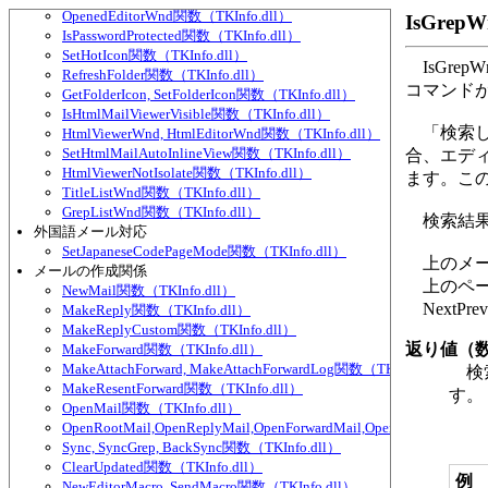
OpenedEditorWnd関数（TKInfo.dll）
IsGrep
IsPasswordProtected関数（TKInfo.dll）
SetHotIcon関数（TKInfo.dll）
IsGre
RefreshFolder関数（TKInfo.dll）
コマンド
GetFolderIcon, SetFolderIcon関数（TKInfo.dll）
IsHtmlMailViewerVisible関数（TKInfo.dll）
「検索し
HtmlViewerWnd, HtmlEditorWnd関数（TKInfo.dll）
SetHtmlMailAutoInlineView関数（TKInfo.dll）
合、エデ
HtmlViewerNotIsolate関数（TKInfo.dll）
ます。この
TitleListWnd関数（TKInfo.dll）
GrepListWnd関数（TKInfo.dll）
検索結果
外国語メール対応
SetJapaneseCodePageMode関数（TKInfo.dll）
上のメー
メールの作成関係
上のペー
NewMail関数（TKInfo.dll）
NextPre
MakeReply関数（TKInfo.dll）
MakeReplyCustom関数（TKInfo.dll）
返り値（
MakeForward関数（TKInfo.dll）
MakeAttachForward, MakeAttachForwardLog関数（TKInfo.dll）
検索
MakeResentForward関数（TKInfo.dll）
す。
OpenMail関数（TKInfo.dll）
OpenRootMail,OpenReplyMail,OpenForwardMail,OpenLog関数（TKIn
Sync, SyncGrep, BackSync関数（TKInfo.dll）
ClearUpdated関数（TKInfo.dll）
例
NewEditorMacro, SendMacro関数（TKInfo.dll）