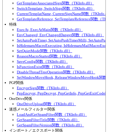
GetTemplateAssociatedSign関数（TKInfo.dll）
SwitchTemplate, SwitchSign関数（TKInfo.dll）
CurrentTemplatName, CurrentSignName関数（TKInfo.dll）
GetTemplateReference, SetTemplateReference関数（TKInfo.dll）
特殊
ExecAt, ExecAtMain関数（TKInfo.dll）
EnvChanged, EnvChangedDanger関数（TKInfo.dll）
SetAutoPushTimer, SetAutoPushTimerMilli, SetAutoPushTimerEver
IsHidemaruMacroExecuting, IsHidemaruMailMacroExecuting関数（TK
SetQuietMode関数（TKInfo.dll）
ReasonMacroStarted関数（TKInfo.dll）
SaveConfig関数（TKInfo.dll）
IsFunctionExist関数（TKInfo.dll）
DisableThreadTreeOperation関数（TKInfo.dll）
SetWindowMoveHook, ReleaseWindowMoveHook関数（TKInfo.dll）
PGP関係
EncryptSign関数（TKInfo.dll）
PgpEncrypt, PgpDecrypt, PgpGetInfo, PgpGetExitCode関数（TKInfo.d
OneDrive関係
OneDriveUpload関数（TKInfo.dll）
迷惑メールフィルター関係
LoadAndGetSpamFilter関数（TKInfo.dll）
GetSpamFilterTitle関数（TKInfo.dll）
GetSpamFilterVersion関数（TKInfo.dll）
インポート／エクスポート関係