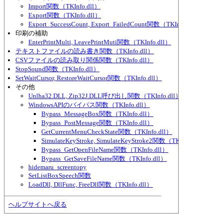
Import関数（TKInfo.dll）
Export関数（TKInfo.dll）
Export_SuccessCount, Export_FailedCount関数（TKInfo.dll）
印刷の補助
EnterPrintMulti, LeavePrintMuti関数（TKInfo.dll）
テキストファイルの読み書き関数（TKInfo.dll）
CSVファイルの読み取り関係関数（TKInfo.dll）
StopSound関数（TKInfo.dll）
SetWaitCursor, RestoreWaitCursor関数（TKInfo.dll）
その他
Unlha32.DLL, Zip32J.DLL呼び出し関数（TKInfo.dll）
WindowsAPIのバイパス関数（TKInfo.dll）
Bypass_MessageBox関数（TKInfo.dll）
Bypass_PostMessage関数（TKInfo.dll）
GetCurrentMenuCheckState関数（TKInfo.dll）
SimulateKeyStroke, SimulateKeyStroke2関数（TKInfo.dll）
Bypass_GetOpenFileName関数（TKInfo.dll）
Bypass_GetSaveFileName関数（TKInfo.dll）
hidemaru_screentopy
SetListBoxSpeech関数
LoadDll, DllFunc, FreeDll関数（TKInfo.dll）
ヘルプサイトへ戻る