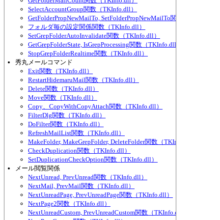
GetFolderMailCount関数（TKInfo.dll）
SelectAccountGroup関数（TKInfo.dll）
GetFolderPropNewMailTo, SetFolderPropNewMailTo関数（TKInfo.dl
フォルダ毎の設定関係関数（TKInfo.dll）
SetGrepFolderAutoInvalidate関数（TKInfo.dll）
GetGrepFolderState, IsGrepProcessing関数（TKInfo.dll）
StopGrepFolderRealtime関数（TKInfo.dll）
秀丸メールコマンド
Exit関数（TKInfo.dll）
RestartHidemaruMail関数（TKInfo.dll）
Delete関数（TKInfo.dll）
Move関数（TKInfo.dll）
Copy、CopyWithCopyAttach関数（TKInfo.dll）
FilterDlg関数（TKInfo.dll）
DoFilter関数（TKInfo.dll）
RefreshMailList関数（TKInfo.dll）
MakeFolder, MakeGrepFolder, DeleteFolder関数（TKInfo.dll）
CheckDuplication関数（TKInfo.dll）
SetDuplicationCheckOption関数（TKInfo.dll）
メール閲覧関係
NextUnread, PrevUnread関数（TKInfo.dll）
NextMail, PrevMail関数（TKInfo.dll）
NextUnreadPage, PrevUnreadPage関数（TKInfo.dll）
NextPage2関数（TKInfo.dll）
NextUnreadCustom, PrevUnreadCustom関数（TKInfo.dll）