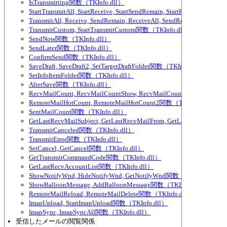
IsTransmitting関数（TKInfo.dll）
StartTransmitAll, StartReceive, StartSendRemain, StartReceiveAll,
TransmitAll, Receive, SendRemain, ReceiveAll, SendRemainAll関数（
TransmitCustom, StartTransmitCustom関数（TKInfo.dll）
SendNow関数（TKInfo.dll）
SendLater関数（TKInfo.dll）
ConfirmSend関数（TKInfo.dll）
SaveDraft, SaveDraft2, SetTargetDraftFolder関数（TKInfo.dll）
SetInfoItemFolder関数（TKInfo.dll）
AlterSave関数（TKInfo.dll）
RecvMailCount, RecvMailCountShow, RecvMailCountExcludeParti
RemoteMailHotCount, RemoteMailHotCount2関数（TKInfo.dll）
SentMailCount関数（TKInfo.dll）
GetLastRecvMailSubject, GetLastRecvMailFrom, GetLastRecvMailTo
TransmitCanceled関数（TKInfo.dll）
TransmitError関数（TKInfo.dll）
SetCancel, GetCancel関数（TKInfo.dll）
GetTransmitCommandCode関数（TKInfo.dll）
GetLastRecvAccountList関数（TKInfo.dll）
ShowNotifyWnd, HideNotifyWnd, GetNotifyWnd関数（TKInfo.dll）
ShowBalloonMessage, AddBalloonMessage関数（TKInfo.dll）
RemoteMailReload, RemoteMailDelete関数（TKInfo.dll）
ImapUpload, StartImapUpload関数（TKInfo.dll）
ImapSync, ImapSyncAll関数（TKInfo.dll）
受信したメールの閲覧関係