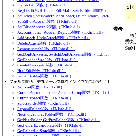
EnableEdit関数（TKInfo.dll）
if(
BeginEditMail, CancelEditMail, SaveEditMail関数（TKInfo.dll）
  
SetHeader, SetHeader2, AddHeader, DeleteHeader, DeleteHeader2, Se
SetEditorAccount関数（TKInfo.dll）
SetEditorAccount2関数（TKInfo.dll）
備考
AccountFrom、AccountReplyTo関数（TKInfo.dll）
検索
AddAttach, UndoAttach関数（TKInfo.dll）
秀丸
DeleteAttach関数（TKInfo.dll）
Se
RenameAttach関数（TKInfo.dll）
GetDontOrikaeshi, SwitchDontOrikaeshi関数（TKInfo.dll）
GetEncodedSize関数（TKInfo.dll）
CreateMessageId関数（TKInfo.dll）
HtmlEdit関数（TKInfo.dll）
SetSentFolder関数（TKInfo.dll）
フォルダ関係（秀丸メール本体ウィンドウでのみ実行可能な物が多い）
Account関数（TKInfo.dll）
CurrentAccount, CurrentAccountGroup関数（TKInfo.dll）
CurrentFolder関数（TKInfo.dll）
SelectFolder関数（TKInfo.dll）
ExpandFolder関数（TKInfo.dll）
NextFolder, PrevFolder関数（TKInfo.dll）
GetNextFolder, GetPrevFolder関数（TKInfo.dll）
GetFolderExpandState関数（TKInfo.dll）
GetFolderHotState関数（TKInfo.dll）