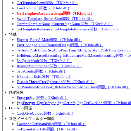
GetTemplateName関数（TKInfo.dll）
LoadTemplate関数（TKInfo.dll）
GetTemplateAssociatedSign関数（TKInfo.dll）
SwitchTemplate, SwitchSign関数（TKInfo.dll）
CurrentTemplatName, CurrentSignName関数（TKInfo.dll）
GetTemplateReference, SetTemplateReference関数（TKInfo.dll）
特殊
ExecAt, ExecAtMain関数（TKInfo.dll）
EnvChanged, EnvChangedDanger関数（TKInfo.dll）
SetAutoPushTimer, SetAutoPushTimerMilli, SetAutoPushTimerEver
IsHidemaruMacroExecuting, IsHidemaruMailMacroExecuting関数（TK
SetQuietMode関数（TKInfo.dll）
ReasonMacroStarted関数（TKInfo.dll）
SaveConfig関数（TKInfo.dll）
IsFunctionExist関数（TKInfo.dll）
DisableThreadTreeOperation関数（TKInfo.dll）
SetWindowMoveHook, ReleaseWindowMoveHook関数（TKInfo.dll）
PGP関係
EncryptSign関数（TKInfo.dll）
PgpEncrypt, PgpDecrypt, PgpGetInfo, PgpGetExitCode関数（TKInfo.d
OneDrive関係
OneDriveUpload関数（TKInfo.dll）
迷惑メールフィルター関係
LoadAndGetSpamFilter関数（TKInfo.dll）
GetSpamFilterTitle関数（TKInfo.dll）