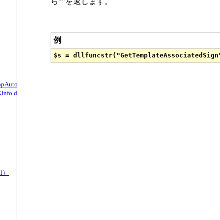
ら""を返します。
例
, StopAutoPushTimer関数（TKInfo.dll）
Info.dll）
ll）