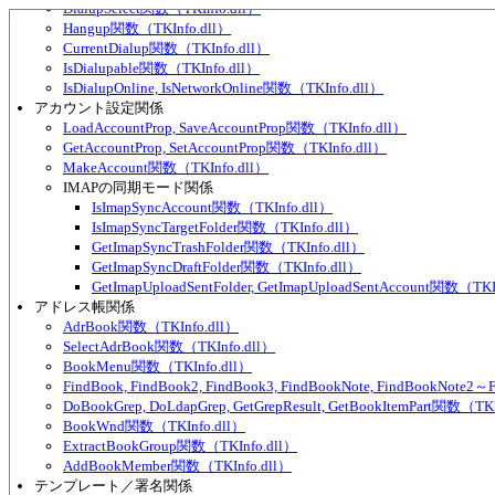
DialupSelect関数（TKInfo.dll）
Hangup関数（TKInfo.dll）
CurrentDialup関数（TKInfo.dll）
IsDialupable関数（TKInfo.dll）
IsDialupOnline, IsNetworkOnline関数（TKInfo.dll）
アカウント設定関係
LoadAccountProp, SaveAccountProp関数（TKInfo.dll）
GetAccountProp, SetAccountProp関数（TKInfo.dll）
MakeAccount関数（TKInfo.dll）
IMAPの同期モード関係
IsImapSyncAccount関数（TKInfo.dll）
IsImapSyncTargetFolder関数（TKInfo.dll）
GetImapSyncTrashFolder関数（TKInfo.dll）
GetImapSyncDraftFolder関数（TKInfo.dll）
GetImapUploadSentFolder, GetImapUploadSentAccount関数（TKI
アドレス帳関係
AdrBook関数（TKInfo.dll）
SelectAdrBook関数（TKInfo.dll）
BookMenu関数（TKInfo.dll）
FindBook, FindBook2, FindBook3, FindBookNote, FindBookNote2
DoBookGrep, DoLdapGrep, GetGrepResult, GetBookItemPart関数（TKI
BookWnd関数（TKInfo.dll）
ExtractBookGroup関数（TKInfo.dll）
AddBookMember関数（TKInfo.dll）
テンプレート／署名関係