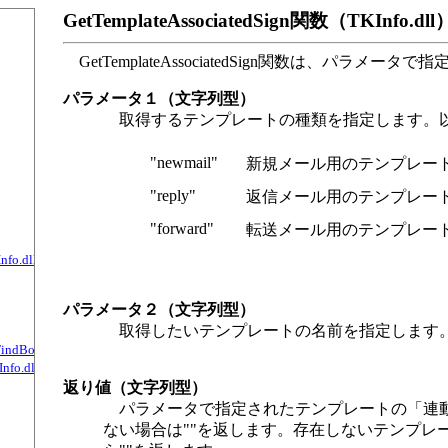
GetTemplateAssociatedSign関数（TKInfo.
GetTemplateAssociatedSign関数は、パ
パラメータ１（文字列型）
取得するテンプレートの種類を指定します。
"newmail"
新規メール用のテンプレー
"reply"
返信メール用のテンプレー
"forward"
転送メール用のテンプレー
nfo.dll）
パラメータ２（文字列型）
取得したいテンプレートの名前を指定します
～FindBookNote8, FindBookDate, FindBookGroup, FindBookGroupPath関数（TKIn
nfo.dll）
返り値（文字列型）
パラメータで指定されたテンプレートの「連動
ない場合は""を返します。存在しないテンプレ