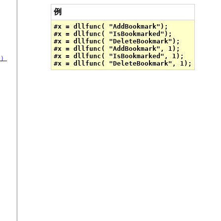
例
#x = dllfunc( "AddBookmark");

#x = dllfunc( "IsBookmarked");

#x = dllfunc( "DeleteBookmark");

#x = dllfunc( "AddBookmark", 1);

#x = dllfunc( "IsBookmarked", 1);

ll）