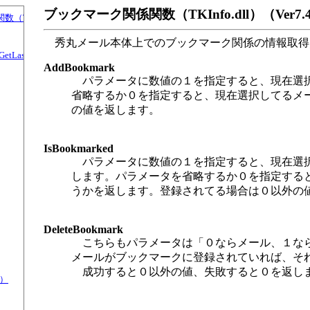
ブックマーク関係関数（TKInfo.dll）（Ver7
al関数（TKInfo.dll）
秀丸メール本体上でのブックマーク関係の情報取得
, GetLastRecvMailAccount, GetLastRecvMailFolder, GetLastRecvMailFileName
AddBookmark
パラメータに数値の１を指定すると、現在選択
省略するか０を指定すると、現在選択してるメ
の値を返します。
IsBookmarked
パラメータに数値の１を指定すると、現在選択
します。パラメータを省略するか０を指定する
うかを返します。登録されてる場合は０以外の
DeleteBookmark
こちらもパラメータは「０ならメール、１なら
メールがブックマークに登録されていれば、そ
成功すると０以外の値、失敗すると０を返し
l）