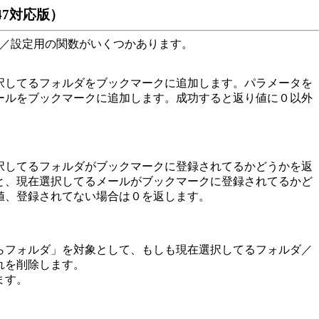
.47対応版）
／設定用の関数がいくつかあります。
, GetLastRecvMailOffset関数（TKInfo.dll）
してるフォルダをブックマークに追加します。パラメータを
ールをブックマークに追加します。成功すると返り値に０以外
してるフォルダがブックマークに登録されてるかどうかを返
と、現在選択してるメールがブックマークに登録されてるかど
値、登録されてない場合は０を返します。
フォルダ」を対象として、もしも現在選択してるフォルダ／
れを削除します。
ます。