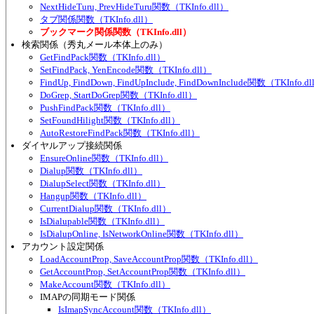
NextHideTuru, PrevHideTuru関数（TKInfo.dll）
タブ関係関数（TKInfo.dll）
ブックマーク関係関数（TKInfo.dll）
検索関係（秀丸メール本体上のみ）
GetFindPack関数（TKInfo.dll）
SetFindPack, YenEncode関数（TKInfo.dll）
FindUp, FindDown, FindUpInclude, FindDownInclude関数（TKInfo.d
DoGrep, StartDoGrep関数（TKInfo.dll）
PushFindPack関数（TKInfo.dll）
SetFoundHilight関数（TKInfo.dll）
AutoRestoreFindPack関数（TKInfo.dll）
ダイヤルアップ接続関係
EnsureOnline関数（TKInfo.dll）
Dialup関数（TKInfo.dll）
DialupSelect関数（TKInfo.dll）
Hangup関数（TKInfo.dll）
CurrentDialup関数（TKInfo.dll）
IsDialupable関数（TKInfo.dll）
IsDialupOnline, IsNetworkOnline関数（TKInfo.dll）
アカウント設定関係
LoadAccountProp, SaveAccountProp関数（TKInfo.dll）
GetAccountProp, SetAccountProp関数（TKInfo.dll）
MakeAccount関数（TKInfo.dll）
IMAPの同期モード関係
IsImapSyncAccount関数（TKInfo.dll）