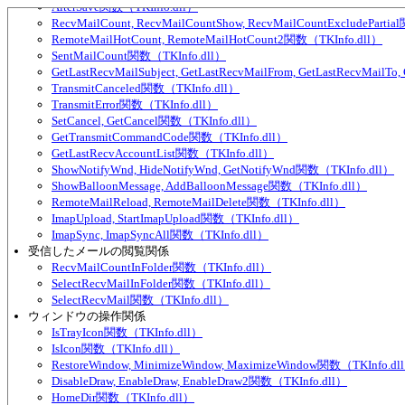
AlterSave関数（TKInfo.dll）
RecvMailCount, RecvMailCountShow, RecvMailCountExcludeParti
RemoteMailHotCount, RemoteMailHotCount2関数（TKInfo.dll）
SentMailCount関数（TKInfo.dll）
GetLastRecvMailSubject, GetLastRecvMailFrom, GetLastRecvMailTo
TransmitCanceled関数（TKInfo.dll）
TransmitError関数（TKInfo.dll）
SetCancel, GetCancel関数（TKInfo.dll）
GetTransmitCommandCode関数（TKInfo.dll）
GetLastRecvAccountList関数（TKInfo.dll）
ShowNotifyWnd, HideNotifyWnd, GetNotifyWnd関数（TKInfo.dll）
ShowBalloonMessage, AddBalloonMessage関数（TKInfo.dll）
RemoteMailReload, RemoteMailDelete関数（TKInfo.dll）
ImapUpload, StartImapUpload関数（TKInfo.dll）
ImapSync, ImapSyncAll関数（TKInfo.dll）
受信したメールの閲覧関係
RecvMailCountInFolder関数（TKInfo.dll）
SelectRecvMailInFolder関数（TKInfo.dll）
SelectRecvMail関数（TKInfo.dll）
ウィンドウの操作関係
IsTrayIcon関数（TKInfo.dll）
IsIcon関数（TKInfo.dll）
RestoreWindow, MinimizeWindow, MaximizeWindow関数（TKInfo.dl
DisableDraw, EnableDraw, EnableDraw2関数（TKInfo.dll）
HomeDir関数（TKInfo.dll）