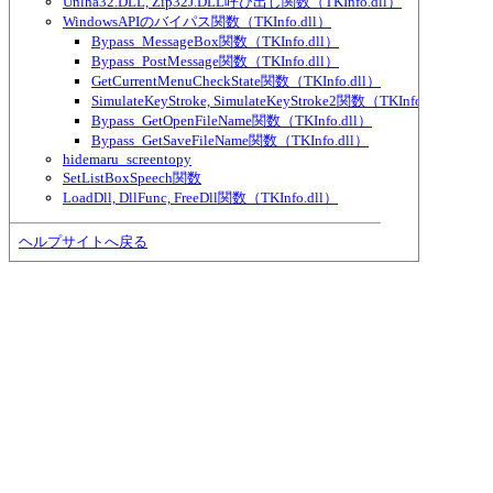
Unlha32.DLL, Zip32J.DLL呼び出し関数（TKInfo.dll）
WindowsAPIのバイパス関数（TKInfo.dll）
Bypass_MessageBox関数（TKInfo.dll）
Bypass_PostMessage関数（TKInfo.dll）
GetCurrentMenuCheckState関数（TKInfo.dll）
SimulateKeyStroke, SimulateKeyStroke2関数（TKInfo.dll）
Bypass_GetOpenFileName関数（TKInfo.dll）
Bypass_GetSaveFileName関数（TKInfo.dll）
hidemaru_screentopy
SetListBoxSpeech関数
LoadDll, DllFunc, FreeDll関数（TKInfo.dll）
ヘルプサイトへ戻る