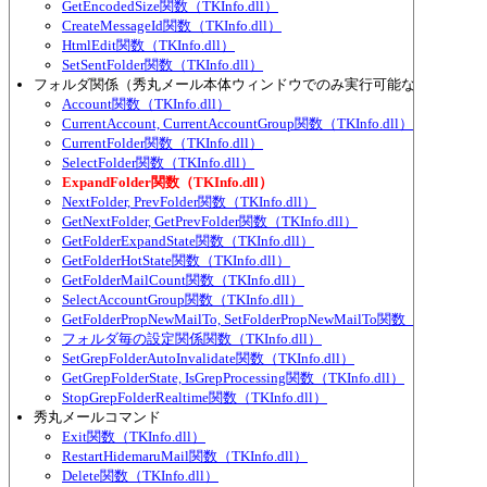
GetEncodedSize関数（TKInfo.dll）
CreateMessageId関数（TKInfo.dll）
HtmlEdit関数（TKInfo.dll）
SetSentFolder関数（TKInfo.dll）
フォルダ関係（秀丸メール本体ウィンドウでのみ実行可能な物が多い）
Account関数（TKInfo.dll）
CurrentAccount, CurrentAccountGroup関数（TKInfo.dll）
CurrentFolder関数（TKInfo.dll）
SelectFolder関数（TKInfo.dll）
ExpandFolder関数（TKInfo.dll）
NextFolder, PrevFolder関数（TKInfo.dll）
GetNextFolder, GetPrevFolder関数（TKInfo.dll）
GetFolderExpandState関数（TKInfo.dll）
GetFolderHotState関数（TKInfo.dll）
GetFolderMailCount関数（TKInfo.dll）
SelectAccountGroup関数（TKInfo.dll）
GetFolderPropNewMailTo, SetFolderPropNewMailTo関数（TKInfo.dl
フォルダ毎の設定関係関数（TKInfo.dll）
SetGrepFolderAutoInvalidate関数（TKInfo.dll）
GetGrepFolderState, IsGrepProcessing関数（TKInfo.dll）
StopGrepFolderRealtime関数（TKInfo.dll）
秀丸メールコマンド
Exit関数（TKInfo.dll）
RestartHidemaruMail関数（TKInfo.dll）
Delete関数（TKInfo.dll）