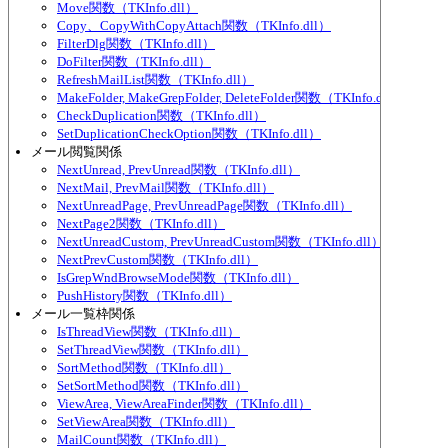
Move関数（TKInfo.dll）
Copy、CopyWithCopyAttach関数（TKInfo.dll）
FilterDlg関数（TKInfo.dll）
DoFilter関数（TKInfo.dll）
RefreshMailList関数（TKInfo.dll）
MakeFolder, MakeGrepFolder, DeleteFolder関数（TKInfo.dll）
CheckDuplication関数（TKInfo.dll）
SetDuplicationCheckOption関数（TKInfo.dll）
メール閲覧関係
NextUnread, PrevUnread関数（TKInfo.dll）
NextMail, PrevMail関数（TKInfo.dll）
NextUnreadPage, PrevUnreadPage関数（TKInfo.dll）
NextPage2関数（TKInfo.dll）
NextUnreadCustom, PrevUnreadCustom関数（TKInfo.dll）
NextPrevCustom関数（TKInfo.dll）
IsGrepWndBrowseMode関数（TKInfo.dll）
PushHistory関数（TKInfo.dll）
メール一覧枠関係
IsThreadView関数（TKInfo.dll）
SetThreadView関数（TKInfo.dll）
SortMethod関数（TKInfo.dll）
SetSortMethod関数（TKInfo.dll）
ViewArea, ViewAreaFinder関数（TKInfo.dll）
SetViewArea関数（TKInfo.dll）
MailCount関数（TKInfo.dll）