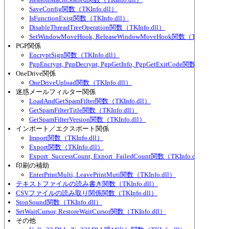
SaveConfig関数（TKInfo.dll）
IsFunctionExist関数（TKInfo.dll）
DisableThreadTreeOperation関数（TKInfo.dll）
SetWindowMoveHook, ReleaseWindowMoveHook関数（TKInfo.dll）
PGP関係
EncryptSign関数（TKInfo.dll）
PgpEncrypt, PgpDecrypt, PgpGetInfo, PgpGetExitCode関数（TKInfo.d
OneDrive関係
OneDriveUpload関数（TKInfo.dll）
迷惑メールフィルター関係
LoadAndGetSpamFilter関数（TKInfo.dll）
GetSpamFilterTitle関数（TKInfo.dll）
GetSpamFilterVersion関数（TKInfo.dll）
インポート／エクスポート関係
Import関数（TKInfo.dll）
Export関数（TKInfo.dll）
Export_SuccessCount, Export_FailedCount関数（TKInfo.dll）
印刷の補助
EnterPrintMulti, LeavePrintMuti関数（TKInfo.dll）
テキストファイルの読み書き関数（TKInfo.dll）
CSVファイルの読み取り関係関数（TKInfo.dll）
StopSound関数（TKInfo.dll）
SetWaitCursor, RestoreWaitCursor関数（TKInfo.dll）
その他