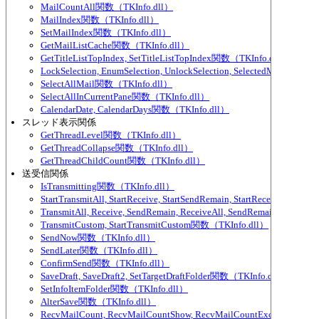
MailCountAll関数（TKInfo.dll）
MailIndex関数（TKInfo.dll）
SetMailIndex関数（TKInfo.dll）
GetMailListCache関数（TKInfo.dll）
GetTitleListTopIndex, SetTitleListTopIndex関数（TKInfo.dll）
LockSelection, EnumSelection, UnlockSelection, SelectedMailCou
SelectAllMail関数（TKInfo.dll）
SelectAllInCurrentPane関数（TKInfo.dll）
CalendarDate, CalendarDays関数（TKInfo.dll）
スレッド表示関係
GetThreadLevel関数（TKInfo.dll）
GetThreadCollapse関数（TKInfo.dll）
GetThreadChildCount関数（TKInfo.dll）
送受信関係
IsTransmitting関数（TKInfo.dll）
StartTransmitAll, StartReceive, StartSendRemain, StartReceiveAll,
TransmitAll, Receive, SendRemain, ReceiveAll, SendRemainAll関数（
TransmitCustom, StartTransmitCustom関数（TKInfo.dll）
SendNow関数（TKInfo.dll）
SendLater関数（TKInfo.dll）
ConfirmSend関数（TKInfo.dll）
SaveDraft, SaveDraft2, SetTargetDraftFolder関数（TKInfo.dll）
SetInfoItemFolder関数（TKInfo.dll）
AlterSave関数（TKInfo.dll）
RecvMailCount, RecvMailCountShow, RecvMailCountExcludeParti