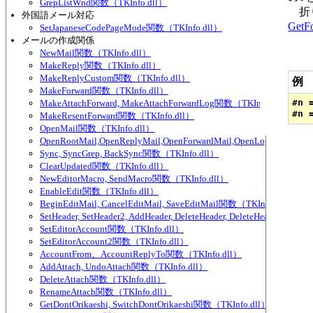
GrepListWnd関数（TKInfo.dll）
折り
外国語メール対応
GetF
SetJapaneseCodePageMode関数（TKInfo.dll）
メールの作成関係
NewMail関数（TKInfo.dll）
MakeReply関数（TKInfo.dll）
MakeReplyCustom関数（TKInfo.dll）
例
MakeForward関数（TKInfo.dll）
#n 
MakeAttachForward, MakeAttachForwardLog関数（TKInfo.dll）
MakeResentForward関数（TKInfo.dll）
OpenMail関数（TKInfo.dll）
OpenRootMail,OpenReplyMail,OpenForwardMail,OpenLog関数（TKIn
Sync, SyncGrep, BackSync関数（TKInfo.dll）
ClearUpdated関数（TKInfo.dll）
NewEditorMacro, SendMacro関数（TKInfo.dll）
EnableEdit関数（TKInfo.dll）
BeginEditMail, CancelEditMail, SaveEditMail関数（TKInfo.dll）
SetHeader, SetHeader2, AddHeader, DeleteHeader, DeleteHeader2, Se
SetEditorAccount関数（TKInfo.dll）
SetEditorAccount2関数（TKInfo.dll）
AccountFrom、AccountReplyTo関数（TKInfo.dll）
AddAttach, UndoAttach関数（TKInfo.dll）
DeleteAttach関数（TKInfo.dll）
RenameAttach関数（TKInfo.dll）
GetDontOrikaeshi, SwitchDontOrikaeshi関数（TKInfo.dll）