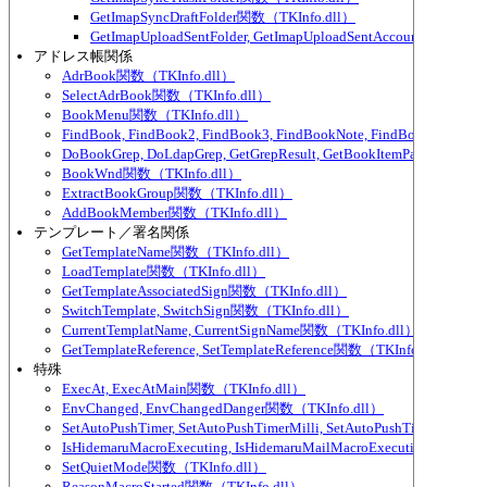
GetImapSyncDraftFolder関数（TKInfo.dll）
GetImapUploadSentFolder, GetImapUploadSentAccount関数（TKI
アドレス帳関係
AdrBook関数（TKInfo.dll）
SelectAdrBook関数（TKInfo.dll）
BookMenu関数（TKInfo.dll）
FindBook, FindBook2, FindBook3, FindBookNote, FindBookNote2
DoBookGrep, DoLdapGrep, GetGrepResult, GetBookItemPart関数（TKI
BookWnd関数（TKInfo.dll）
ExtractBookGroup関数（TKInfo.dll）
AddBookMember関数（TKInfo.dll）
テンプレート／署名関係
GetTemplateName関数（TKInfo.dll）
LoadTemplate関数（TKInfo.dll）
GetTemplateAssociatedSign関数（TKInfo.dll）
SwitchTemplate, SwitchSign関数（TKInfo.dll）
CurrentTemplatName, CurrentSignName関数（TKInfo.dll）
GetTemplateReference, SetTemplateReference関数（TKInfo.dll）
特殊
ExecAt, ExecAtMain関数（TKInfo.dll）
EnvChanged, EnvChangedDanger関数（TKInfo.dll）
SetAutoPushTimer, SetAutoPushTimerMilli, SetAutoPushTimerEver
IsHidemaruMacroExecuting, IsHidemaruMailMacroExecuting関数（TK
SetQuietMode関数（TKInfo.dll）
ReasonMacroStarted関数（TKInfo.dll）