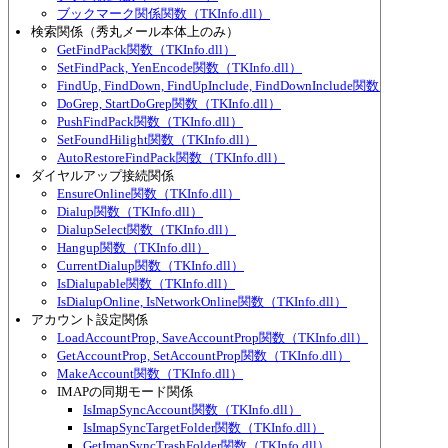
ブックマーク関係関数（TKInfo.dll）
検索関係（秀丸メール本体上のみ）
GetFindPack関数（TKInfo.dll）
SetFindPack, YenEncode関数（TKInfo.dll）
FindUp, FindDown, FindUpInclude, FindDownInclude関数（TKInfo.d
DoGrep, StartDoGrep関数（TKInfo.dll）
PushFindPack関数（TKInfo.dll）
SetFoundHilight関数（TKInfo.dll）
AutoRestoreFindPack関数（TKInfo.dll）
ダイヤルアップ接続関係
EnsureOnline関数（TKInfo.dll）
Dialup関数（TKInfo.dll）
DialupSelect関数（TKInfo.dll）
Hangup関数（TKInfo.dll）
CurrentDialup関数（TKInfo.dll）
IsDialupable関数（TKInfo.dll）
IsDialupOnline, IsNetworkOnline関数（TKInfo.dll）
アカウント設定関係
LoadAccountProp, SaveAccountProp関数（TKInfo.dll）
GetAccountProp, SetAccountProp関数（TKInfo.dll）
MakeAccount関数（TKInfo.dll）
IMAPの同期モード関係
IsImapSyncAccount関数（TKInfo.dll）
IsImapSyncTargetFolder関数（TKInfo.dll）
GetImapSyncTrashFolder関数（TKInfo.dll）