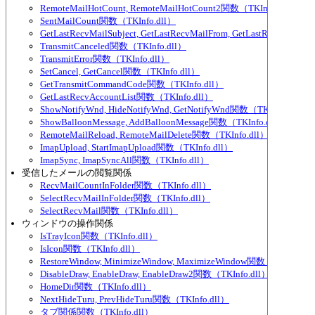
RemoteMailHotCount, RemoteMailHotCount2関数（TKInfo.dll）
SentMailCount関数（TKInfo.dll）
GetLastRecvMailSubject, GetLastRecvMailFrom, GetLastRecvMailTo
TransmitCanceled関数（TKInfo.dll）
TransmitError関数（TKInfo.dll）
SetCancel, GetCancel関数（TKInfo.dll）
GetTransmitCommandCode関数（TKInfo.dll）
GetLastRecvAccountList関数（TKInfo.dll）
ShowNotifyWnd, HideNotifyWnd, GetNotifyWnd関数（TKInfo.dll）
ShowBalloonMessage, AddBalloonMessage関数（TKInfo.dll）
RemoteMailReload, RemoteMailDelete関数（TKInfo.dll）
ImapUpload, StartImapUpload関数（TKInfo.dll）
ImapSync, ImapSyncAll関数（TKInfo.dll）
受信したメールの閲覧関係
RecvMailCountInFolder関数（TKInfo.dll）
SelectRecvMailInFolder関数（TKInfo.dll）
SelectRecvMail関数（TKInfo.dll）
ウィンドウの操作関係
IsTrayIcon関数（TKInfo.dll）
IsIcon関数（TKInfo.dll）
RestoreWindow, MinimizeWindow, MaximizeWindow関数（TKInfo.dl
DisableDraw, EnableDraw, EnableDraw2関数（TKInfo.dll）
HomeDir関数（TKInfo.dll）
NextHideTuru, PrevHideTuru関数（TKInfo.dll）
タブ関係関数（TKInfo.dll）