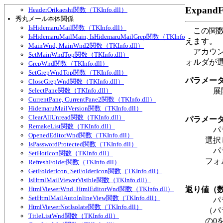
CustomSmallHeader関数（TKInfo.dll）
Expand
HeaderOrikaeshi関数（TKInfo.dll）
秀丸メール本体関係
IsHidemaruMail関数（TKInfo.dll）
この関数
IsHidemaruMailMain, IsHidemaruMailGrep関数（TKInfo.dll）
えます。
MainWnd, MainWnd2関数（TKInfo.dll）
アカウント
SetMainWndTop関数（TKInfo.dll）
ォルダが
GrepWnd関数（TKInfo.dll）
SetGrepWndTop関数（TKInfo.dll）
パラメー
CloseGrepWnd関数（TKInfo.dll）
SelectPane関数（TKInfo.dll）
展開
CurrentPane, CurrentPane2関数（TKInfo.dll）
HidemaruMailVersion関数（TKInfo.dll）
ClearAllUnread関数（TKInfo.dll）
パラメー
RemakeList関数（TKInfo.dll）
パラ
OpenedEditorWnd関数（TKInfo.dll）
選択
IsPasswordProtected関数（TKInfo.dll）
パラ
SetHotIcon関数（TKInfo.dll）
フォ
RefreshFolder関数（TKInfo.dll）
GetFolderIcon, SetFolderIcon関数（TKInfo.dll）
IsHtmlMailViewerVisible関数（TKInfo.dll）
HtmlViewerWnd, HtmlEditorWnd関数（TKInfo.dll）
返り値（
SetHtmlMailAutoInlineView関数（TKInfo.dll）
パラ
HtmlViewerNotIsolate関数（TKInfo.dll）
（パ
TitleListWnd関数（TKInfo.dll）
の0