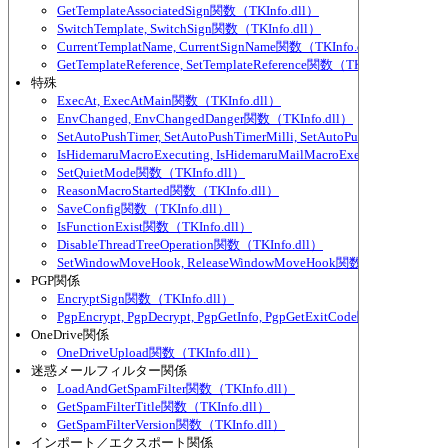
GetTemplateAssociatedSign関数（TKInfo.dll）
SwitchTemplate, SwitchSign関数（TKInfo.dll）
CurrentTemplatName, CurrentSignName関数（TKInfo.dll）
GetTemplateReference, SetTemplateReference関数（TKInfo.dll）
特殊
ExecAt, ExecAtMain関数（TKInfo.dll）
EnvChanged, EnvChangedDanger関数（TKInfo.dll）
SetAutoPushTimer, SetAutoPushTimerMilli, SetAutoPushTimerEver
IsHidemaruMacroExecuting, IsHidemaruMailMacroExecuting関数（TK
SetQuietMode関数（TKInfo.dll）
ReasonMacroStarted関数（TKInfo.dll）
SaveConfig関数（TKInfo.dll）
IsFunctionExist関数（TKInfo.dll）
DisableThreadTreeOperation関数（TKInfo.dll）
SetWindowMoveHook, ReleaseWindowMoveHook関数（TKInfo.dll）
PGP関係
EncryptSign関数（TKInfo.dll）
PgpEncrypt, PgpDecrypt, PgpGetInfo, PgpGetExitCode関数（TKInfo.d
OneDrive関係
OneDriveUpload関数（TKInfo.dll）
迷惑メールフィルター関係
LoadAndGetSpamFilter関数（TKInfo.dll）
GetSpamFilterTitle関数（TKInfo.dll）
GetSpamFilterVersion関数（TKInfo.dll）
インポート／エクスポート関係