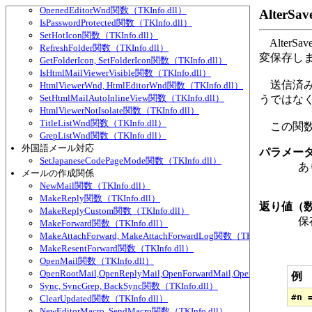
OpenedEditorWnd関数（TKInfo.dll）
AlterS
IsPasswordProtected関数（TKInfo.dll）
SetHotIcon関数（TKInfo.dll）
Alter
RefreshFolder関数（TKInfo.dll）
変保存し
GetFolderIcon, SetFolderIcon関数（TKInfo.dll）
IsHtmlMailViewerVisible関数（TKInfo.dll）
送信済み
HtmlViewerWnd, HtmlEditorWnd関数（TKInfo.dll）
SetHtmlMailAutoInlineView関数（TKInfo.dll）
うではな
HtmlViewerNotIsolate関数（TKInfo.dll）
TitleListWnd関数（TKInfo.dll）
この関数
GrepListWnd関数（TKInfo.dll）
外国語メール対応
パラメー
SetJapaneseCodePageMode関数（TKInfo.dll）
あ
メールの作成関係
NewMail関数（TKInfo.dll）
MakeReply関数（TKInfo.dll）
返り値（
MakeReplyCustom関数（TKInfo.dll）
保存
MakeForward関数（TKInfo.dll）
MakeAttachForward, MakeAttachForwardLog関数（TKInfo.dll）
MakeResentForward関数（TKInfo.dll）
OpenMail関数（TKInfo.dll）
OpenRootMail,OpenReplyMail,OpenForwardMail,OpenLog関数（TKIn
例
Sync, SyncGrep, BackSync関数（TKInfo.dll）
ClearUpdated関数（TKInfo.dll）
NewEditorMacro, SendMacro関数（TKInfo.dll）