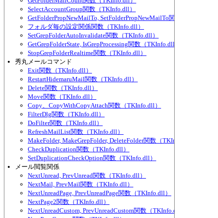
GetFolderMailCount関数（TKInfo.dll）
SelectAccountGroup関数（TKInfo.dll）
GetFolderPropNewMailTo, SetFolderPropNewMailTo関数（TKInfo.dl
フォルダ毎の設定関係関数（TKInfo.dll）
SetGrepFolderAutoInvalidate関数（TKInfo.dll）
GetGrepFolderState, IsGrepProcessing関数（TKInfo.dll）
StopGrepFolderRealtime関数（TKInfo.dll）
秀丸メールコマンド
Exit関数（TKInfo.dll）
RestartHidemaruMail関数（TKInfo.dll）
Delete関数（TKInfo.dll）
Move関数（TKInfo.dll）
Copy、CopyWithCopyAttach関数（TKInfo.dll）
FilterDlg関数（TKInfo.dll）
DoFilter関数（TKInfo.dll）
RefreshMailList関数（TKInfo.dll）
MakeFolder, MakeGrepFolder, DeleteFolder関数（TKInfo.dll）
CheckDuplication関数（TKInfo.dll）
SetDuplicationCheckOption関数（TKInfo.dll）
メール閲覧関係
NextUnread, PrevUnread関数（TKInfo.dll）
NextMail, PrevMail関数（TKInfo.dll）
NextUnreadPage, PrevUnreadPage関数（TKInfo.dll）
NextPage2関数（TKInfo.dll）
NextUnreadCustom, PrevUnreadCustom関数（TKInfo.dll）