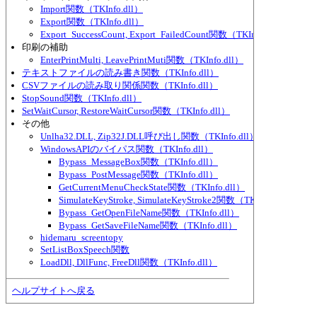
Import関数（TKInfo.dll）
Export関数（TKInfo.dll）
Export_SuccessCount, Export_FailedCount関数（TKInfo.dll）
印刷の補助
EnterPrintMulti, LeavePrintMuti関数（TKInfo.dll）
テキストファイルの読み書き関数（TKInfo.dll）
CSVファイルの読み取り関係関数（TKInfo.dll）
StopSound関数（TKInfo.dll）
SetWaitCursor, RestoreWaitCursor関数（TKInfo.dll）
その他
Unlha32.DLL, Zip32J.DLL呼び出し関数（TKInfo.dll）
WindowsAPIのバイパス関数（TKInfo.dll）
Bypass_MessageBox関数（TKInfo.dll）
Bypass_PostMessage関数（TKInfo.dll）
GetCurrentMenuCheckState関数（TKInfo.dll）
SimulateKeyStroke, SimulateKeyStroke2関数（TKInfo.dll）
Bypass_GetOpenFileName関数（TKInfo.dll）
Bypass_GetSaveFileName関数（TKInfo.dll）
hidemaru_screentopy
SetListBoxSpeech関数
LoadDll, DllFunc, FreeDll関数（TKInfo.dll）
ヘルプサイトへ戻る