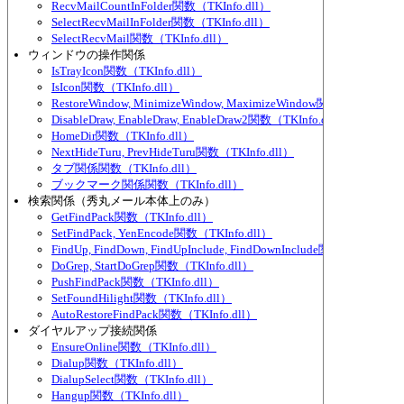
RecvMailCountInFolder関数（TKInfo.dll）
SelectRecvMailInFolder関数（TKInfo.dll）
SelectRecvMail関数（TKInfo.dll）
ウィンドウの操作関係
IsTrayIcon関数（TKInfo.dll）
IsIcon関数（TKInfo.dll）
RestoreWindow, MinimizeWindow, MaximizeWindow関数（TKInfo.dl
DisableDraw, EnableDraw, EnableDraw2関数（TKInfo.dll）
HomeDir関数（TKInfo.dll）
NextHideTuru, PrevHideTuru関数（TKInfo.dll）
タブ関係関数（TKInfo.dll）
ブックマーク関係関数（TKInfo.dll）
検索関係（秀丸メール本体上のみ）
GetFindPack関数（TKInfo.dll）
SetFindPack, YenEncode関数（TKInfo.dll）
FindUp, FindDown, FindUpInclude, FindDownInclude関数（TKInfo.d
DoGrep, StartDoGrep関数（TKInfo.dll）
PushFindPack関数（TKInfo.dll）
SetFoundHilight関数（TKInfo.dll）
AutoRestoreFindPack関数（TKInfo.dll）
ダイヤルアップ接続関係
EnsureOnline関数（TKInfo.dll）
Dialup関数（TKInfo.dll）
DialupSelect関数（TKInfo.dll）
Hangup関数（TKInfo.dll）