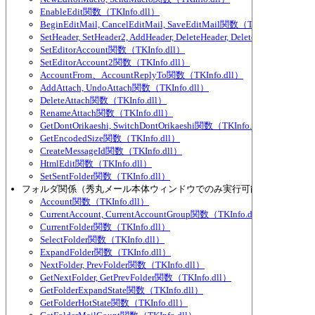
EnableEdit関数（TKInfo.dll）
BeginEditMail, CancelEditMail, SaveEditMail関数（TKInfo.dll）
SetHeader, SetHeader2, AddHeader, DeleteHeader, DeleteHeader2, Se
SetEditorAccount関数（TKInfo.dll）
SetEditorAccount2関数（TKInfo.dll）
AccountFrom、AccountReplyTo関数（TKInfo.dll）
AddAttach, UndoAttach関数（TKInfo.dll）
DeleteAttach関数（TKInfo.dll）
RenameAttach関数（TKInfo.dll）
GetDontOrikaeshi, SwitchDontOrikaeshi関数（TKInfo.dll）
GetEncodedSize関数（TKInfo.dll）
CreateMessageId関数（TKInfo.dll）
HtmlEdit関数（TKInfo.dll）
SetSentFolder関数（TKInfo.dll）
フォルダ関係（秀丸メール本体ウィンドウでのみ実行可能な物が多い）
Account関数（TKInfo.dll）
CurrentAccount, CurrentAccountGroup関数（TKInfo.dll）
CurrentFolder関数（TKInfo.dll）
SelectFolder関数（TKInfo.dll）
ExpandFolder関数（TKInfo.dll）
NextFolder, PrevFolder関数（TKInfo.dll）
GetNextFolder, GetPrevFolder関数（TKInfo.dll）
GetFolderExpandState関数（TKInfo.dll）
GetFolderHotState関数（TKInfo.dll）