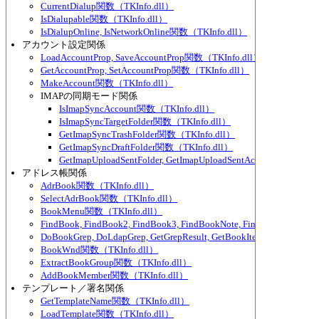
CurrentDialup関数（TKInfo.dll）
IsDialupable関数（TKInfo.dll）
IsDialupOnline, IsNetworkOnline関数（TKInfo.dll）
アカウント設定関係
LoadAccountProp, SaveAccountProp関数（TKInfo.dll）
GetAccountProp, SetAccountProp関数（TKInfo.dll）
MakeAccount関数（TKInfo.dll）
IMAPの同期モード関係
IsImapSyncAccount関数（TKInfo.dll）
IsImapSyncTargetFolder関数（TKInfo.dll）
GetImapSyncTrashFolder関数（TKInfo.dll）
GetImapSyncDraftFolder関数（TKInfo.dll）
GetImapUploadSentFolder, GetImapUploadSentAccount関数（TKI
アドレス帳関係
AdrBook関数（TKInfo.dll）
SelectAdrBook関数（TKInfo.dll）
BookMenu関数（TKInfo.dll）
FindBook, FindBook2, FindBook3, FindBookNote, FindBookNote2
DoBookGrep, DoLdapGrep, GetGrepResult, GetBookItemPart関数（TKI
BookWnd関数（TKInfo.dll）
ExtractBookGroup関数（TKInfo.dll）
AddBookMember関数（TKInfo.dll）
テンプレート／署名関係
GetTemplateName関数（TKInfo.dll）
LoadTemplate関数（TKInfo.dll）