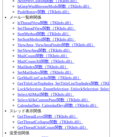
NextPrevCustom関数（TKInfo.dll）
IsGrepWndBrowseMode関数（TKInfo.dll）
PushHistory関数（TKInfo.dll）
メール一覧枠関係
IsThreadView関数（TKInfo.dll）
SetThreadView関数（TKInfo.dll）
SortMethod関数（TKInfo.dll）
SetSortMethod関数（TKInfo.dll）
ViewArea, ViewAreaFinder関数（TKInfo.dll）
SetViewArea関数（TKInfo.dll）
MailCount関数（TKInfo.dll）
MailCountAll関数（TKInfo.dll）
MailIndex関数（TKInfo.dll）
SetMailIndex関数（TKInfo.dll）
GetMailListCache関数（TKInfo.dll）
GetTitleListTopIndex, SetTitleListTopIndex関数（TKInfo.dll）
LockSelection, EnumSelection, UnlockSelection, SelectedMailCou
SelectAllMail関数（TKInfo.dll）
SelectAllInCurrentPane関数（TKInfo.dll）
CalendarDate, CalendarDays関数（TKInfo.dll）
スレッド表示関係
GetThreadLevel関数（TKInfo.dll）
GetThreadCollapse関数（TKInfo.dll）
GetThreadChildCount関数（TKInfo.dll）
送受信関係