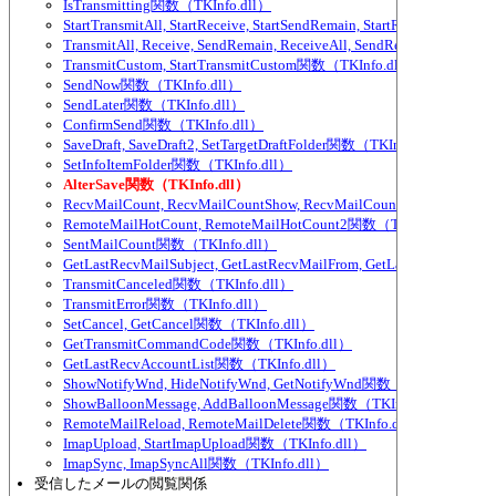
IsTransmitting関数（TKInfo.dll）
StartTransmitAll, StartReceive, StartSendRemain, StartReceiveAll,
TransmitAll, Receive, SendRemain, ReceiveAll, SendRemainAll関数（
TransmitCustom, StartTransmitCustom関数（TKInfo.dll）
SendNow関数（TKInfo.dll）
SendLater関数（TKInfo.dll）
ConfirmSend関数（TKInfo.dll）
SaveDraft, SaveDraft2, SetTargetDraftFolder関数（TKInfo.dll）
SetInfoItemFolder関数（TKInfo.dll）
AlterSave関数（TKInfo.dll）
RecvMailCount, RecvMailCountShow, RecvMailCountExcludeParti
RemoteMailHotCount, RemoteMailHotCount2関数（TKInfo.dll）
SentMailCount関数（TKInfo.dll）
GetLastRecvMailSubject, GetLastRecvMailFrom, GetLastRecvMailTo
TransmitCanceled関数（TKInfo.dll）
TransmitError関数（TKInfo.dll）
SetCancel, GetCancel関数（TKInfo.dll）
GetTransmitCommandCode関数（TKInfo.dll）
GetLastRecvAccountList関数（TKInfo.dll）
ShowNotifyWnd, HideNotifyWnd, GetNotifyWnd関数（TKInfo.dll）
ShowBalloonMessage, AddBalloonMessage関数（TKInfo.dll）
RemoteMailReload, RemoteMailDelete関数（TKInfo.dll）
ImapUpload, StartImapUpload関数（TKInfo.dll）
ImapSync, ImapSyncAll関数（TKInfo.dll）
受信したメールの閲覧関係