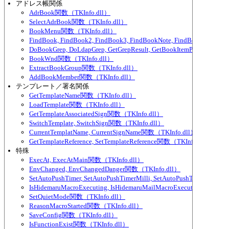
アドレス帳関係
AdrBook関数（TKInfo.dll）
SelectAdrBook関数（TKInfo.dll）
BookMenu関数（TKInfo.dll）
FindBook, FindBook2, FindBook3, FindBookNote, FindBookNote2
DoBookGrep, DoLdapGrep, GetGrepResult, GetBookItemPart関数（TKI
BookWnd関数（TKInfo.dll）
ExtractBookGroup関数（TKInfo.dll）
AddBookMember関数（TKInfo.dll）
テンプレート／署名関係
GetTemplateName関数（TKInfo.dll）
LoadTemplate関数（TKInfo.dll）
GetTemplateAssociatedSign関数（TKInfo.dll）
SwitchTemplate, SwitchSign関数（TKInfo.dll）
CurrentTemplatName, CurrentSignName関数（TKInfo.dll）
GetTemplateReference, SetTemplateReference関数（TKInfo.dll）
特殊
ExecAt, ExecAtMain関数（TKInfo.dll）
EnvChanged, EnvChangedDanger関数（TKInfo.dll）
SetAutoPushTimer, SetAutoPushTimerMilli, SetAutoPushTimerEver
IsHidemaruMacroExecuting, IsHidemaruMailMacroExecuting関数（TK
SetQuietMode関数（TKInfo.dll）
ReasonMacroStarted関数（TKInfo.dll）
SaveConfig関数（TKInfo.dll）
IsFunctionExist関数（TKInfo.dll）