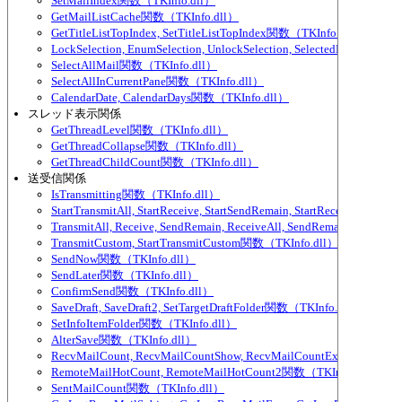
SetMailIndex関数（TKInfo.dll）
GetMailListCache関数（TKInfo.dll）
GetTitleListTopIndex, SetTitleListTopIndex関数（TKInfo.dll）
LockSelection, EnumSelection, UnlockSelection, SelectedMailCou
SelectAllMail関数（TKInfo.dll）
SelectAllInCurrentPane関数（TKInfo.dll）
CalendarDate, CalendarDays関数（TKInfo.dll）
スレッド表示関係
GetThreadLevel関数（TKInfo.dll）
GetThreadCollapse関数（TKInfo.dll）
GetThreadChildCount関数（TKInfo.dll）
送受信関係
IsTransmitting関数（TKInfo.dll）
StartTransmitAll, StartReceive, StartSendRemain, StartReceiveAll,
TransmitAll, Receive, SendRemain, ReceiveAll, SendRemainAll関数（
TransmitCustom, StartTransmitCustom関数（TKInfo.dll）
SendNow関数（TKInfo.dll）
SendLater関数（TKInfo.dll）
ConfirmSend関数（TKInfo.dll）
SaveDraft, SaveDraft2, SetTargetDraftFolder関数（TKInfo.dll）
SetInfoItemFolder関数（TKInfo.dll）
AlterSave関数（TKInfo.dll）
RecvMailCount, RecvMailCountShow, RecvMailCountExcludeParti
RemoteMailHotCount, RemoteMailHotCount2関数（TKInfo.dll）
SentMailCount関数（TKInfo.dll）