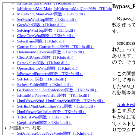
IsHidemaruMail関数（TKInfo.dll）
Bypass
IsHidemaruMailMain, IsHidemaruMailGrep関数（TKInfo.dll）
MainWnd, MainWnd2関数（TKInfo.dll）
Bypass
SetMainWndTop関数（TKInfo.dll）
数を使って
GrepWnd関数（TKInfo.dll）
SetGrepWndTop関数（TKInfo.dll）
す。
CloseGrepWnd関数（TKInfo.dll）
SelectPane関数（TKInfo.dll）
sendm
CurrentPane, CurrentPane2関数（TKInfo.dll）
れた」っ
HidemaruMailVersion関数（TKInfo.dll）
あります。
ClearAllUnread関数（TKInfo.dll）
ので、そ
RemakeList関数（TKInfo.dll）
OpenedEditorWnd関数（TKInfo.dll）
この関数を
IsPasswordProtected関数（TKInfo.dll）
SetHotIcon関数（TKInfo.dll）
どして即
RefreshFolder関数（TKInfo.dll）
したWM
GetFolderIcon, SetFolderIcon関数（TKInfo.dll）
な影響を
IsHtmlMailViewerVisible関数（TKInfo.dll）
HtmlViewerWnd, HtmlEditorWnd関数（TKInfo.dll）
AutoRest
SetHtmlMailAutoInlineView関数（TKInfo.dll）
起こす系の
HtmlViewerNotIsolate関数（TKInfo.dll）
ちが先に
TitleListWnd関数（TKInfo.dll）
GrepListWnd関数（TKInfo.dll）
てテスト
外国語メール対応
りでマク
SetJapaneseCodePageMode関数（TKInfo.dll）