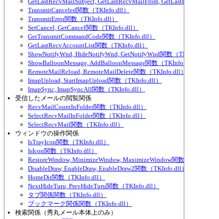
GetLastRecvMailSubject, GetLastRecvMailFrom, GetLastRecvMailTo
TransmitCanceled関数（TKInfo.dll）
TransmitError関数（TKInfo.dll）
SetCancel, GetCancel関数（TKInfo.dll）
GetTransmitCommandCode関数（TKInfo.dll）
GetLastRecvAccountList関数（TKInfo.dll）
ShowNotifyWnd, HideNotifyWnd, GetNotifyWnd関数（TKInfo.dll）
ShowBalloonMessage, AddBalloonMessage関数（TKInfo.dll）
RemoteMailReload, RemoteMailDelete関数（TKInfo.dll）
ImapUpload, StartImapUpload関数（TKInfo.dll）
ImapSync, ImapSyncAll関数（TKInfo.dll）
受信したメールの閲覧関係
RecvMailCountInFolder関数（TKInfo.dll）
SelectRecvMailInFolder関数（TKInfo.dll）
SelectRecvMail関数（TKInfo.dll）
ウィンドウの操作関係
IsTrayIcon関数（TKInfo.dll）
IsIcon関数（TKInfo.dll）
RestoreWindow, MinimizeWindow, MaximizeWindow関数（TKInfo.dl
DisableDraw, EnableDraw, EnableDraw2関数（TKInfo.dll）
HomeDir関数（TKInfo.dll）
NextHideTuru, PrevHideTuru関数（TKInfo.dll）
タブ関係関数（TKInfo.dll）
ブックマーク関係関数（TKInfo.dll）
検索関係（秀丸メール本体上のみ）