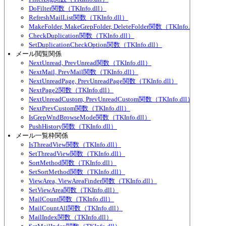
DoFilter関数（TKInfo.dll）
RefreshMailList関数（TKInfo.dll）
MakeFolder, MakeGrepFolder, DeleteFolder関数（TKInfo.dll）
CheckDuplication関数（TKInfo.dll）
SetDuplicationCheckOption関数（TKInfo.dll）
メール閲覧関係
NextUnread, PrevUnread関数（TKInfo.dll）
NextMail, PrevMail関数（TKInfo.dll）
NextUnreadPage, PrevUnreadPage関数（TKInfo.dll）
NextPage2関数（TKInfo.dll）
NextUnreadCustom, PrevUnreadCustom関数（TKInfo.dll）
NextPrevCustom関数（TKInfo.dll）
IsGrepWndBrowseMode関数（TKInfo.dll）
PushHistory関数（TKInfo.dll）
メール一覧枠関係
IsThreadView関数（TKInfo.dll）
SetThreadView関数（TKInfo.dll）
SortMethod関数（TKInfo.dll）
SetSortMethod関数（TKInfo.dll）
ViewArea, ViewAreaFinder関数（TKInfo.dll）
SetViewArea関数（TKInfo.dll）
MailCount関数（TKInfo.dll）
MailCountAll関数（TKInfo.dll）
MailIndex関数（TKInfo.dll）