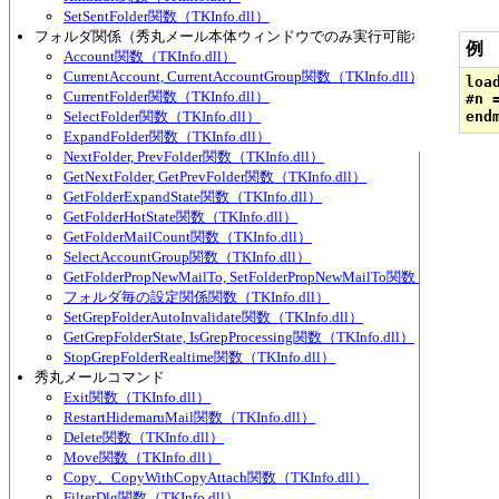
SetSentFolder関数（TKInfo.dll）
フォルダ関係（秀丸メール本体ウィンドウでのみ実行可能な物が多い）
例
Account関数（TKInfo.dll）
CurrentAccount, CurrentAccountGroup関数（TKInfo.dll）
loa
CurrentFolder関数（TKInfo.dll）
#n 
SelectFolder関数（TKInfo.dll）
ExpandFolder関数（TKInfo.dll）
NextFolder, PrevFolder関数（TKInfo.dll）
GetNextFolder, GetPrevFolder関数（TKInfo.dll）
GetFolderExpandState関数（TKInfo.dll）
GetFolderHotState関数（TKInfo.dll）
GetFolderMailCount関数（TKInfo.dll）
SelectAccountGroup関数（TKInfo.dll）
GetFolderPropNewMailTo, SetFolderPropNewMailTo関数（TKInfo.dl
フォルダ毎の設定関係関数（TKInfo.dll）
SetGrepFolderAutoInvalidate関数（TKInfo.dll）
GetGrepFolderState, IsGrepProcessing関数（TKInfo.dll）
StopGrepFolderRealtime関数（TKInfo.dll）
秀丸メールコマンド
Exit関数（TKInfo.dll）
RestartHidemaruMail関数（TKInfo.dll）
Delete関数（TKInfo.dll）
Move関数（TKInfo.dll）
Copy、CopyWithCopyAttach関数（TKInfo.dll）
FilterDlg関数（TKInfo.dll）