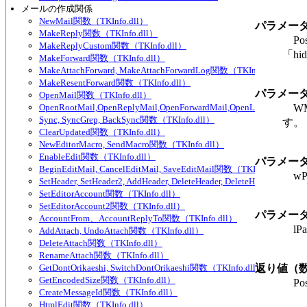
メールの作成関係
NewMail関数（TKInfo.dll）
パラメー
MakeReply関数（TKInfo.dll）
Po
MakeReplyCustom関数（TKInfo.dll）
「hi
MakeForward関数（TKInfo.dll）
MakeAttachForward, MakeAttachForwardLog関数（TKInfo.dll）
MakeResentForward関数（TKInfo.dll）
パラメー
OpenMail関数（TKInfo.dll）
OpenRootMail,OpenReplyMail,OpenForwardMail,OpenLog関数（TKIn
WM
Sync, SyncGrep, BackSync関数（TKInfo.dll）
す。
ClearUpdated関数（TKInfo.dll）
NewEditorMacro, SendMacro関数（TKInfo.dll）
EnableEdit関数（TKInfo.dll）
パラメー
BeginEditMail, CancelEditMail, SaveEditMail関数（TKInfo.dll）
wP
SetHeader, SetHeader2, AddHeader, DeleteHeader, DeleteHeader2, Se
SetEditorAccount関数（TKInfo.dll）
SetEditorAccount2関数（TKInfo.dll）
パラメー
AccountFrom、AccountReplyTo関数（TKInfo.dll）
lP
AddAttach, UndoAttach関数（TKInfo.dll）
DeleteAttach関数（TKInfo.dll）
RenameAttach関数（TKInfo.dll）
GetDontOrikaeshi, SwitchDontOrikaeshi関数（TKInfo.dll）
返り値（
GetEncodedSize関数（TKInfo.dll）
Po
CreateMessageId関数（TKInfo.dll）
HtmlEdit関数（TKInfo.dll）