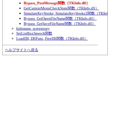
Bypass_PostMessage関数（TKInfo.dll）
GetCurrentMenuCheckState関数（TKInfo.dll）
SimulateKeyStroke, SimulateKeyStroke2関数（TKInfo.dll）
Bypass_GetOpenFileName関数（TKInfo.dll）
Bypass_GetSaveFileName関数（TKInfo.dll）
hidemaru_screentopy
SetListBoxSpeech関数
LoadDll, DllFunc, FreeDll関数（TKInfo.dll）
ヘルプサイトへ戻る