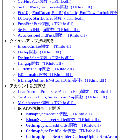
GetFindPack関数（TKInfo.dll）
SetFindPack, YenEncode関数（TKInfo.dll）
FindUp, FindDown, FindUpInclude, FindDownInclude関数（TKInfo.d
DoGrep, StartDoGrep関数（TKInfo.dll）
PushFindPack関数（TKInfo.dll）
SetFoundHilight関数（TKInfo.dll）
AutoRestoreFindPack関数（TKInfo.dll）
ダイヤルアップ接続関係
EnsureOnline関数（TKInfo.dll）
Dialup関数（TKInfo.dll）
DialupSelect関数（TKInfo.dll）
Hangup関数（TKInfo.dll）
CurrentDialup関数（TKInfo.dll）
IsDialupable関数（TKInfo.dll）
IsDialupOnline, IsNetworkOnline関数（TKInfo.dll）
アカウント設定関係
LoadAccountProp, SaveAccountProp関数（TKInfo.dll）
GetAccountProp, SetAccountProp関数（TKInfo.dll）
MakeAccount関数（TKInfo.dll）
IMAPの同期モード関係
IsImapSyncAccount関数（TKInfo.dll）
IsImapSyncTargetFolder関数（TKInfo.dll）
GetImapSyncTrashFolder関数（TKInfo.dll）
GetImapSyncDraftFolder関数（TKInfo.dll）
GetImapUploadSentFolder, GetImapUploadSentAccount関数（TKI