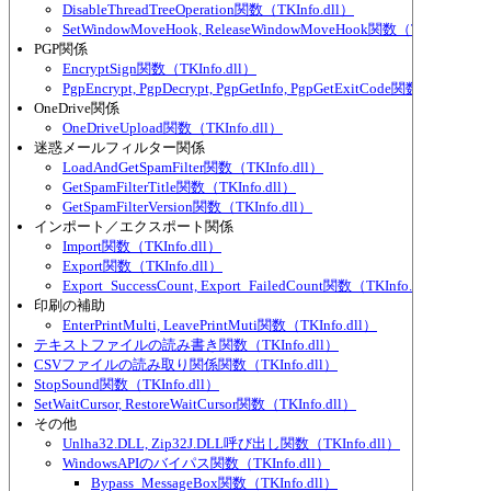
DisableThreadTreeOperation関数（TKInfo.dll）
SetWindowMoveHook, ReleaseWindowMoveHook関数（TKInfo.dll）
PGP関係
EncryptSign関数（TKInfo.dll）
PgpEncrypt, PgpDecrypt, PgpGetInfo, PgpGetExitCode関数（TKInfo.d
OneDrive関係
OneDriveUpload関数（TKInfo.dll）
迷惑メールフィルター関係
LoadAndGetSpamFilter関数（TKInfo.dll）
GetSpamFilterTitle関数（TKInfo.dll）
GetSpamFilterVersion関数（TKInfo.dll）
インポート／エクスポート関係
Import関数（TKInfo.dll）
Export関数（TKInfo.dll）
Export_SuccessCount, Export_FailedCount関数（TKInfo.dll）
印刷の補助
EnterPrintMulti, LeavePrintMuti関数（TKInfo.dll）
テキストファイルの読み書き関数（TKInfo.dll）
CSVファイルの読み取り関係関数（TKInfo.dll）
StopSound関数（TKInfo.dll）
SetWaitCursor, RestoreWaitCursor関数（TKInfo.dll）
その他
Unlha32.DLL, Zip32J.DLL呼び出し関数（TKInfo.dll）
WindowsAPIのバイパス関数（TKInfo.dll）
Bypass_MessageBox関数（TKInfo.dll）