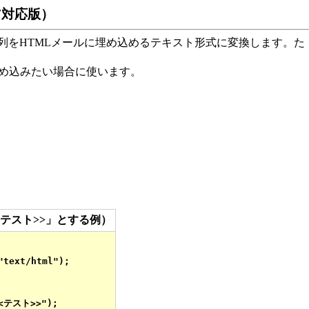
.47対応版）
れた文字列をHTMLメールに埋め込めるテキスト形式に変換します。た
め込みたい場合に使います。
テスト>>」とする例）
text/html");

<<テスト>>");
