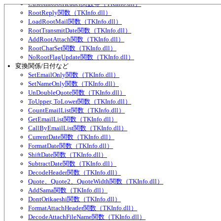
CustomRootHeader関数等（TKInfo.dll）
RootReply関数（TKInfo.dll）
LoadRootMail関数（TKInfo.dll）
RootTransmitDate関数（TKInfo.dll）
AddRootAttach関数（TKInfo.dll）
RootCharSet関数（TKInfo.dll）
NoRootFlagUpdate関数（TKInfo.dll）
変換関係/日付など
SetEmailOnly関数（TKInfo.dll）
SetNameOnly関数（TKInfo.dll）
UnDoubleQuote関数（TKInfo.dll）
ToUpper, ToLower関数（TKInfo.dll）
CountEmailList関数（TKInfo.dll）
GetEmailList関数（TKInfo.dll）
CallByEmailList関数（TKInfo.dll）
CurrentDate関数（TKInfo.dll）
FormatDate関数（TKInfo.dll）
ShiftDate関数（TKInfo.dll）
SubtractDate関数（TKInfo.dll）
DecodeHeader関数（TKInfo.dll）
Quote、Quote2、QuoteWidth関数（TKInfo.dll）
AddSama関数（TKInfo.dll）
DontOrikaeshi関数（TKInfo.dll）
FormatAttachHeader関数（TKInfo.dll）
DecodeAttachFileName関数（TKInfo.dll）