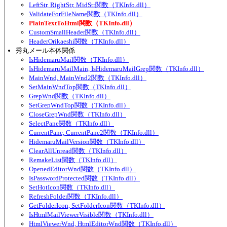
LeftStr, RightStr, MidStr関数（TKInfo.dll）
ValidateForFileName関数（TKInfo.dll）
PlainTextToHtml関数（TKInfo.dll）
CustomSmallHeader関数（TKInfo.dll）
HeaderOrikaeshi関数（TKInfo.dll）
秀丸メール本体関係
IsHidemaruMail関数（TKInfo.dll）
IsHidemaruMailMain, IsHidemaruMailGrep関数（TKInfo.dll）
MainWnd, MainWnd2関数（TKInfo.dll）
SetMainWndTop関数（TKInfo.dll）
GrepWnd関数（TKInfo.dll）
SetGrepWndTop関数（TKInfo.dll）
CloseGrepWnd関数（TKInfo.dll）
SelectPane関数（TKInfo.dll）
CurrentPane, CurrentPane2関数（TKInfo.dll）
HidemaruMailVersion関数（TKInfo.dll）
ClearAllUnread関数（TKInfo.dll）
RemakeList関数（TKInfo.dll）
OpenedEditorWnd関数（TKInfo.dll）
IsPasswordProtected関数（TKInfo.dll）
SetHotIcon関数（TKInfo.dll）
RefreshFolder関数（TKInfo.dll）
GetFolderIcon, SetFolderIcon関数（TKInfo.dll）
IsHtmlMailViewerVisible関数（TKInfo.dll）
HtmlViewerWnd, HtmlEditorWnd関数（TKInfo.dll）