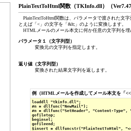
PlainTextToHtml関数（TKInfo.dll）（Ver7
PlainTextToHtml関数は、パラメータで渡さ
とえば「<」の文字を「&lt;」のように変換します。
HTMLメールのメール本文に何か任意の文字列を埋
パラメータ１（文字列型）
変換元の文字列を指定します。
返り値（文字列型）
変換された結果文字列を返します。
例（HTMLメールを作成してメール本文を「<<
loaddll "tkinfo.dll";

#n = dllfunc("NewMail");

#n = dllfunc("SetHeader", "Content-Type", "
gofiletop;

beginsel;

gofileend;

$insert = dllfuncstr("PlainTextToHtml", "