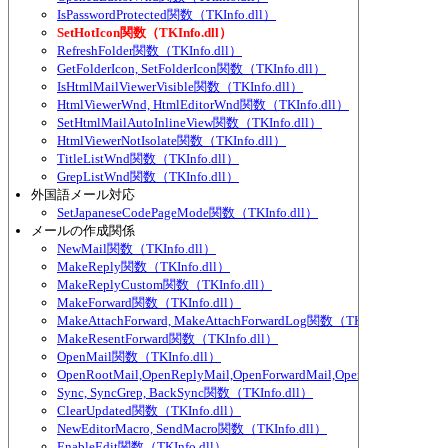
IsPasswordProtected関数（TKInfo.dll）
SetHotIcon関数（TKInfo.dll）
RefreshFolder関数（TKInfo.dll）
GetFolderIcon, SetFolderIcon関数（TKInfo.dll）
IsHtmlMailViewerVisible関数（TKInfo.dll）
HtmlViewerWnd, HtmlEditorWnd関数（TKInfo.dll）
SetHtmlMailAutoInlineView関数（TKInfo.dll）
HtmlViewerNotIsolate関数（TKInfo.dll）
TitleListWnd関数（TKInfo.dll）
GrepListWnd関数（TKInfo.dll）
外国語メール対応
SetJapaneseCodePageMode関数（TKInfo.dll）
メールの作成関係
NewMail関数（TKInfo.dll）
MakeReply関数（TKInfo.dll）
MakeReplyCustom関数（TKInfo.dll）
MakeForward関数（TKInfo.dll）
MakeAttachForward, MakeAttachForwardLog関数（TKInfo.dll）
MakeResentForward関数（TKInfo.dll）
OpenMail関数（TKInfo.dll）
OpenRootMail,OpenReplyMail,OpenForwardMail,OpenLog関数（TKIn
Sync, SyncGrep, BackSync関数（TKInfo.dll）
ClearUpdated関数（TKInfo.dll）
NewEditorMacro, SendMacro関数（TKInfo.dll）
EnableEdit関数（TKInfo.dll）