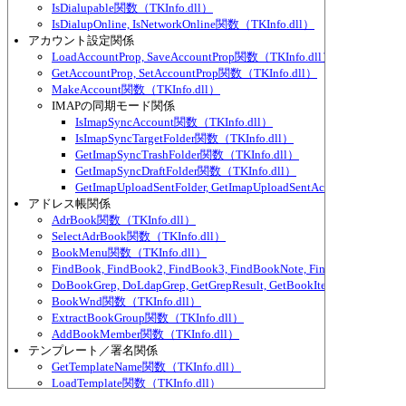
IsDialupable関数（TKInfo.dll）
IsDialupOnline, IsNetworkOnline関数（TKInfo.dll）
アカウント設定関係
LoadAccountProp, SaveAccountProp関数（TKInfo.dll）
GetAccountProp, SetAccountProp関数（TKInfo.dll）
MakeAccount関数（TKInfo.dll）
IMAPの同期モード関係
IsImapSyncAccount関数（TKInfo.dll）
IsImapSyncTargetFolder関数（TKInfo.dll）
GetImapSyncTrashFolder関数（TKInfo.dll）
GetImapSyncDraftFolder関数（TKInfo.dll）
GetImapUploadSentFolder, GetImapUploadSentAccount関数（TKI
アドレス帳関係
AdrBook関数（TKInfo.dll）
SelectAdrBook関数（TKInfo.dll）
BookMenu関数（TKInfo.dll）
FindBook, FindBook2, FindBook3, FindBookNote, FindBookNote2
DoBookGrep, DoLdapGrep, GetGrepResult, GetBookItemPart関数（TKI
BookWnd関数（TKInfo.dll）
ExtractBookGroup関数（TKInfo.dll）
AddBookMember関数（TKInfo.dll）
テンプレート／署名関係
GetTemplateName関数（TKInfo.dll）
LoadTemplate関数（TKInfo.dll）
GetTemplateAssociatedSign関数（TKInfo.dll）