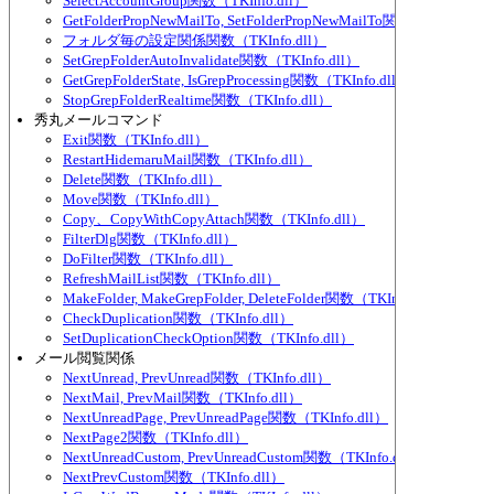
SelectAccountGroup関数（TKInfo.dll）
GetFolderPropNewMailTo, SetFolderPropNewMailTo関数（TKInfo.dl
フォルダ毎の設定関係関数（TKInfo.dll）
SetGrepFolderAutoInvalidate関数（TKInfo.dll）
GetGrepFolderState, IsGrepProcessing関数（TKInfo.dll）
StopGrepFolderRealtime関数（TKInfo.dll）
秀丸メールコマンド
Exit関数（TKInfo.dll）
RestartHidemaruMail関数（TKInfo.dll）
Delete関数（TKInfo.dll）
Move関数（TKInfo.dll）
Copy、CopyWithCopyAttach関数（TKInfo.dll）
FilterDlg関数（TKInfo.dll）
DoFilter関数（TKInfo.dll）
RefreshMailList関数（TKInfo.dll）
MakeFolder, MakeGrepFolder, DeleteFolder関数（TKInfo.dll）
CheckDuplication関数（TKInfo.dll）
SetDuplicationCheckOption関数（TKInfo.dll）
メール閲覧関係
NextUnread, PrevUnread関数（TKInfo.dll）
NextMail, PrevMail関数（TKInfo.dll）
NextUnreadPage, PrevUnreadPage関数（TKInfo.dll）
NextPage2関数（TKInfo.dll）
NextUnreadCustom, PrevUnreadCustom関数（TKInfo.dll）
NextPrevCustom関数（TKInfo.dll）