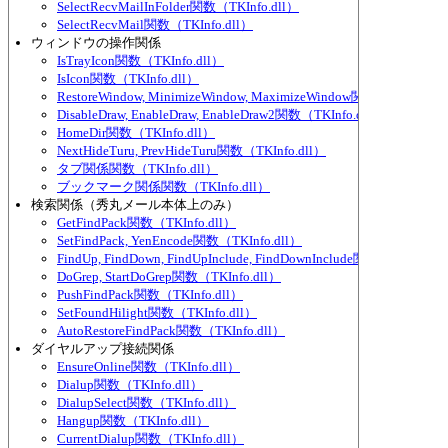
SelectRecvMailInFolder関数（TKInfo.dll）
SelectRecvMail関数（TKInfo.dll）
ウィンドウの操作関係
IsTrayIcon関数（TKInfo.dll）
IsIcon関数（TKInfo.dll）
RestoreWindow, MinimizeWindow, MaximizeWindow関数（TKInfo.dl
DisableDraw, EnableDraw, EnableDraw2関数（TKInfo.dll）
HomeDir関数（TKInfo.dll）
NextHideTuru, PrevHideTuru関数（TKInfo.dll）
タブ関係関数（TKInfo.dll）
ブックマーク関係関数（TKInfo.dll）
検索関係（秀丸メール本体上のみ）
GetFindPack関数（TKInfo.dll）
SetFindPack, YenEncode関数（TKInfo.dll）
FindUp, FindDown, FindUpInclude, FindDownInclude関数（TKInfo.d
DoGrep, StartDoGrep関数（TKInfo.dll）
PushFindPack関数（TKInfo.dll）
SetFoundHilight関数（TKInfo.dll）
AutoRestoreFindPack関数（TKInfo.dll）
ダイヤルアップ接続関係
EnsureOnline関数（TKInfo.dll）
Dialup関数（TKInfo.dll）
DialupSelect関数（TKInfo.dll）
Hangup関数（TKInfo.dll）
CurrentDialup関数（TKInfo.dll）