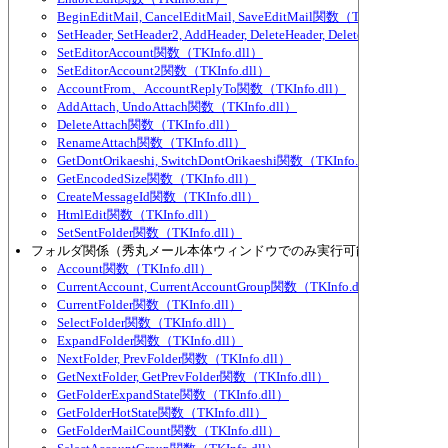
BeginEditMail, CancelEditMail, SaveEditMail関数（TKInfo.dll）
SetHeader, SetHeader2, AddHeader, DeleteHeader, DeleteHeader2, Se
SetEditorAccount関数（TKInfo.dll）
SetEditorAccount2関数（TKInfo.dll）
AccountFrom、AccountReplyTo関数（TKInfo.dll）
AddAttach, UndoAttach関数（TKInfo.dll）
DeleteAttach関数（TKInfo.dll）
RenameAttach関数（TKInfo.dll）
GetDontOrikaeshi, SwitchDontOrikaeshi関数（TKInfo.dll）
GetEncodedSize関数（TKInfo.dll）
CreateMessageId関数（TKInfo.dll）
HtmlEdit関数（TKInfo.dll）
SetSentFolder関数（TKInfo.dll）
フォルダ関係（秀丸メール本体ウィンドウでのみ実行可能な物が多い）
Account関数（TKInfo.dll）
CurrentAccount, CurrentAccountGroup関数（TKInfo.dll）
CurrentFolder関数（TKInfo.dll）
SelectFolder関数（TKInfo.dll）
ExpandFolder関数（TKInfo.dll）
NextFolder, PrevFolder関数（TKInfo.dll）
GetNextFolder, GetPrevFolder関数（TKInfo.dll）
GetFolderExpandState関数（TKInfo.dll）
GetFolderHotState関数（TKInfo.dll）
GetFolderMailCount関数（TKInfo.dll）