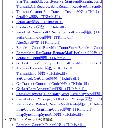
StartTransmitAll, StartReceive, StartSendRemain, StartReceiveAll,
TransmitAll, Receive, SendRemain, ReceiveAll, SendRemainAll関数（
TransmitCustom, StartTransmitCustom関数（TKInfo.dll）
SendNow関数（TKInfo.dll）
SendLater関数（TKInfo.dll）
ConfirmSend関数（TKInfo.dll）
SaveDraft, SaveDraft2, SetTargetDraftFolder関数（TKInfo.dll）
SetInfoItemFolder関数（TKInfo.dll）
AlterSave関数（TKInfo.dll）
RecvMailCount, RecvMailCountShow, RecvMailCountExcludeParti
RemoteMailHotCount, RemoteMailHotCount2関数（TKInfo.dll）
SentMailCount関数（TKInfo.dll）
GetLastRecvMailSubject, GetLastRecvMailFrom, GetLastRecvMailTo
TransmitCanceled関数（TKInfo.dll）
TransmitError関数（TKInfo.dll）
SetCancel, GetCancel関数（TKInfo.dll）
GetTransmitCommandCode関数（TKInfo.dll）
GetLastRecvAccountList関数（TKInfo.dll）
ShowNotifyWnd, HideNotifyWnd, GetNotifyWnd関数（TKInfo.dll）
ShowBalloonMessage, AddBalloonMessage関数（TKInfo.dll）
RemoteMailReload, RemoteMailDelete関数（TKInfo.dll）
ImapUpload, StartImapUpload関数（TKInfo.dll）
ImapSync, ImapSyncAll関数（TKInfo.dll）
受信したメールの閲覧関係
RecvMailCountInFolder関数（TKInfo.dll）