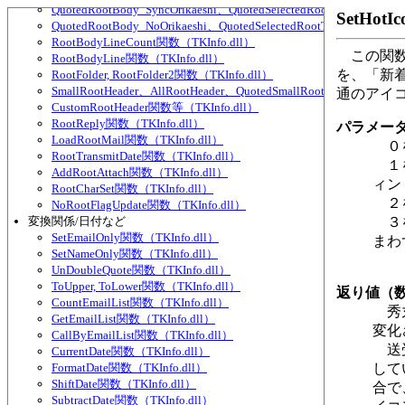
QuotedRootBody_SyncOrikaeshi、QuotedSelectedRootText_SyncOri
SetHot
QuotedRootBody_NoOrikaeshi、QuotedSelectedRootText_NoOrikae
RootBodyLineCount関数（TKInfo.dll）
この関数
RootBodyLine関数（TKInfo.dll）
を、「新
RootFolder, RootFolder2関数（TKInfo.dll）
SmallRootHeader、AllRootHeader、QuotedSmallRootHeader、Quote
通のアイ
CustomRootHeader関数等（TKInfo.dll）
RootReply関数（TKInfo.dll）
パラメー
LoadRootMail関数（TKInfo.dll）
０を
RootTransmitDate関数（TKInfo.dll）
１を
AddRootAttach関数（TKInfo.dll）
ィン
RootCharSet関数（TKInfo.dll）
２を
NoRootFlagUpdate関数（TKInfo.dll）
変換関係/日付など
３を
SetEmailOnly関数（TKInfo.dll）
まわ
SetNameOnly関数（TKInfo.dll）
UnDoubleQuote関数（TKInfo.dll）
ToUpper, ToLower関数（TKInfo.dll）
返り値（
CountEmailList関数（TKInfo.dll）
秀丸
GetEmailList関数（TKInfo.dll）
変化
CallByEmailList関数（TKInfo.dll）
送受
CurrentDate関数（TKInfo.dll）
FormatDate関数（TKInfo.dll）
して
ShiftDate関数（TKInfo.dll）
合で
SubtractDate関数（TKInfo.dll）