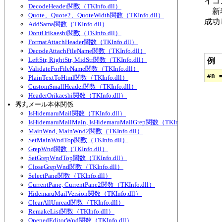
イコ
DecodeHeader関数（TKInfo.dll）
新着
Quote、Quote2、QuoteWidth関数（TKInfo.dll）
成功
AddSama関数（TKInfo.dll）
DontOrikaeshi関数（TKInfo.dll）
FormatAttachHeader関数（TKInfo.dll）
DecodeAttachFileName関数（TKInfo.dll）
LeftStr, RightStr, MidStr関数（TKInfo.dll）
例
ValidateForFileName関数（TKInfo.dll）
PlainTextToHtml関数（TKInfo.dll）
CustomSmallHeader関数（TKInfo.dll）
HeaderOrikaeshi関数（TKInfo.dll）
秀丸メール本体関係
IsHidemaruMail関数（TKInfo.dll）
IsHidemaruMailMain, IsHidemaruMailGrep関数（TKInfo.dll）
MainWnd, MainWnd2関数（TKInfo.dll）
SetMainWndTop関数（TKInfo.dll）
GrepWnd関数（TKInfo.dll）
SetGrepWndTop関数（TKInfo.dll）
CloseGrepWnd関数（TKInfo.dll）
SelectPane関数（TKInfo.dll）
CurrentPane, CurrentPane2関数（TKInfo.dll）
HidemaruMailVersion関数（TKInfo.dll）
ClearAllUnread関数（TKInfo.dll）
RemakeList関数（TKInfo.dll）
OpenedEditorWnd関数（TKInfo.dll）