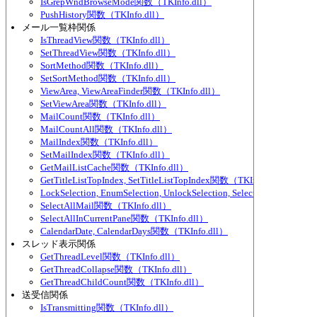
IsGrepWndBrowseMode関数（TKInfo.dll）
PushHistory関数（TKInfo.dll）
メール一覧枠関係
IsThreadView関数（TKInfo.dll）
SetThreadView関数（TKInfo.dll）
SortMethod関数（TKInfo.dll）
SetSortMethod関数（TKInfo.dll）
ViewArea, ViewAreaFinder関数（TKInfo.dll）
SetViewArea関数（TKInfo.dll）
MailCount関数（TKInfo.dll）
MailCountAll関数（TKInfo.dll）
MailIndex関数（TKInfo.dll）
SetMailIndex関数（TKInfo.dll）
GetMailListCache関数（TKInfo.dll）
GetTitleListTopIndex, SetTitleListTopIndex関数（TKInfo.dll）
LockSelection, EnumSelection, UnlockSelection, SelectedMailCou
SelectAllMail関数（TKInfo.dll）
SelectAllInCurrentPane関数（TKInfo.dll）
CalendarDate, CalendarDays関数（TKInfo.dll）
スレッド表示関係
GetThreadLevel関数（TKInfo.dll）
GetThreadCollapse関数（TKInfo.dll）
GetThreadChildCount関数（TKInfo.dll）
送受信関係
IsTransmitting関数（TKInfo.dll）