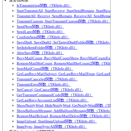
送受信関係
IsTransmitting関数（TKInfo.dll）
StartTransmitAll, StartReceive, StartSendRemain, StartReceiveAll,
TransmitAll, Receive, SendRemain, ReceiveAll, SendRemainAll関数（
TransmitCustom, StartTransmitCustom関数（TKInfo.dll）
SendNow関数（TKInfo.dll）
SendLater関数（TKInfo.dll）
ConfirmSend関数（TKInfo.dll）
SaveDraft, SaveDraft2, SetTargetDraftFolder関数（TKInfo.dll）
SetInfoItemFolder関数（TKInfo.dll）
AlterSave関数（TKInfo.dll）
RecvMailCount, RecvMailCountShow, RecvMailCountExcludeParti
RemoteMailHotCount, RemoteMailHotCount2関数（TKInfo.dll）
SentMailCount関数（TKInfo.dll）
GetLastRecvMailSubject, GetLastRecvMailFrom, GetLastRecvMailTo
TransmitCanceled関数（TKInfo.dll）
TransmitError関数（TKInfo.dll）
SetCancel, GetCancel関数（TKInfo.dll）
GetTransmitCommandCode関数（TKInfo.dll）
GetLastRecvAccountList関数（TKInfo.dll）
ShowNotifyWnd, HideNotifyWnd, GetNotifyWnd関数（TKInfo.dll）
ShowBalloonMessage, AddBalloonMessage関数（TKInfo.dll）
RemoteMailReload, RemoteMailDelete関数（TKInfo.dll）
ImapUpload, StartImapUpload関数（TKInfo.dll）
ImapSync, ImapSyncAll関数（TKInfo.dll）