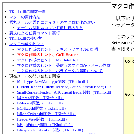
マクロ作成
TKInfo.dllの関数一覧
マクロの実行方法
以下のサ
秀丸メールと秀丸エディタとのマクロ動作の違い
パラメー
カーソル移動系コマンド使用時の注意
裏技による任意コマンド実行
このサブ
TKInfo.dllの使い方
SetHea
マクロ作成のヒント
書き換え
マクロ作成のヒント・テキストファイルの処理
マクロ作成のヒント、GoToHeader
マクロ作成のヒント、MailIntoClipboard
GoTo
マクロ作成のヒント・受信時のマクロからメール作成する
マクロ作成のヒント・パラメータの省略について
現在メールの問い合わせ関係
   
   
MailType, NewMailType関数（TKInfo.dll）
   
CurrentHeader, CurrentHeader2, CountCurrentHeader, CurrentHeade
   
SmallCurrentHeader、AllCurrentHeader関数（TKInfo.dll）
GoT
IsUnread関数（TKInfo.dll）
   
IsMarked関数（TKInfo.dll）
   
   
IsOrikaeshi関数（TKInfo.dll）
   
IsRootOrikaeshi関数（TKInfo.dll）
   
HeaderView関数（TKInfo.dll）
   
IsHighPriority関数（TKInfo.dll）
   
IsRequestNotification関数（TKInfo.dll）
    