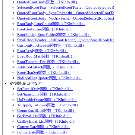
QuotedRootBody関数（TKInfo.dll）
SelectedRootText、SelectedRootText2、QuotedSelectedRootText、
QuotedRootBody_SyncOrikaeshi、QuotedSelectedRootText_SyncOri
QuotedRootBody_NoOrikaeshi、QuotedSelectedRootText_NoOrikae
RootBodyLineCount関数（TKInfo.dll）
RootBodyLine関数（TKInfo.dll）
RootFolder, RootFolder2関数（TKInfo.dll）
SmallRootHeader、AllRootHeader、QuotedSmallRootHeader、Quote
CustomRootHeader関数等（TKInfo.dll）
RootReply関数（TKInfo.dll）
LoadRootMail関数（TKInfo.dll）
RootTransmitDate関数（TKInfo.dll）
AddRootAttach関数（TKInfo.dll）
RootCharSet関数（TKInfo.dll）
NoRootFlagUpdate関数（TKInfo.dll）
変換関係/日付など
SetEmailOnly関数（TKInfo.dll）
SetNameOnly関数（TKInfo.dll）
UnDoubleQuote関数（TKInfo.dll）
ToUpper, ToLower関数（TKInfo.dll）
CountEmailList関数（TKInfo.dll）
GetEmailList関数（TKInfo.dll）
CallByEmailList関数（TKInfo.dll）
CurrentDate関数（TKInfo.dll）
FormatDate関数（TKInfo.dll）