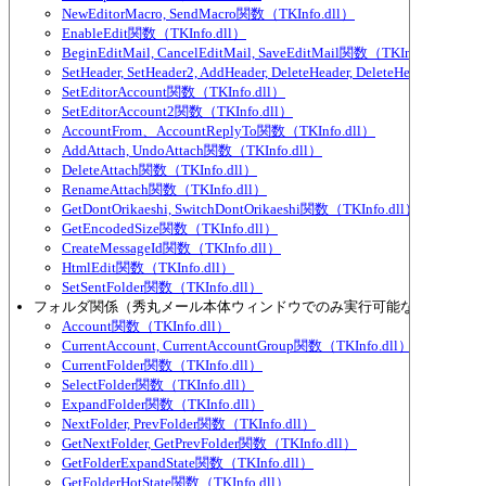
NewEditorMacro, SendMacro関数（TKInfo.dll）
EnableEdit関数（TKInfo.dll）
BeginEditMail, CancelEditMail, SaveEditMail関数（TKInfo.dll）
SetHeader, SetHeader2, AddHeader, DeleteHeader, DeleteHeader2, Se
SetEditorAccount関数（TKInfo.dll）
SetEditorAccount2関数（TKInfo.dll）
AccountFrom、AccountReplyTo関数（TKInfo.dll）
AddAttach, UndoAttach関数（TKInfo.dll）
DeleteAttach関数（TKInfo.dll）
RenameAttach関数（TKInfo.dll）
GetDontOrikaeshi, SwitchDontOrikaeshi関数（TKInfo.dll）
GetEncodedSize関数（TKInfo.dll）
CreateMessageId関数（TKInfo.dll）
HtmlEdit関数（TKInfo.dll）
SetSentFolder関数（TKInfo.dll）
フォルダ関係（秀丸メール本体ウィンドウでのみ実行可能な物が多い）
Account関数（TKInfo.dll）
CurrentAccount, CurrentAccountGroup関数（TKInfo.dll）
CurrentFolder関数（TKInfo.dll）
SelectFolder関数（TKInfo.dll）
ExpandFolder関数（TKInfo.dll）
NextFolder, PrevFolder関数（TKInfo.dll）
GetNextFolder, GetPrevFolder関数（TKInfo.dll）
GetFolderExpandState関数（TKInfo.dll）
GetFolderHotState関数（TKInfo.dll）