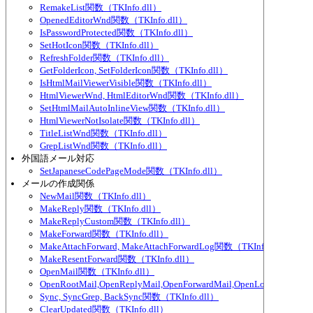
RemakeList関数（TKInfo.dll）
OpenedEditorWnd関数（TKInfo.dll）
IsPasswordProtected関数（TKInfo.dll）
SetHotIcon関数（TKInfo.dll）
RefreshFolder関数（TKInfo.dll）
GetFolderIcon, SetFolderIcon関数（TKInfo.dll）
IsHtmlMailViewerVisible関数（TKInfo.dll）
HtmlViewerWnd, HtmlEditorWnd関数（TKInfo.dll）
SetHtmlMailAutoInlineView関数（TKInfo.dll）
HtmlViewerNotIsolate関数（TKInfo.dll）
TitleListWnd関数（TKInfo.dll）
GrepListWnd関数（TKInfo.dll）
外国語メール対応
SetJapaneseCodePageMode関数（TKInfo.dll）
メールの作成関係
NewMail関数（TKInfo.dll）
MakeReply関数（TKInfo.dll）
MakeReplyCustom関数（TKInfo.dll）
MakeForward関数（TKInfo.dll）
MakeAttachForward, MakeAttachForwardLog関数（TKInfo.dll）
MakeResentForward関数（TKInfo.dll）
OpenMail関数（TKInfo.dll）
OpenRootMail,OpenReplyMail,OpenForwardMail,OpenLog関数（TKIn
Sync, SyncGrep, BackSync関数（TKInfo.dll）
ClearUpdated関数（TKInfo.dll）