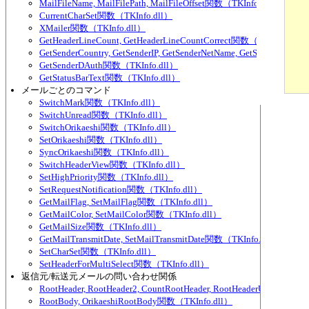
   
MailFileName, MailFilePath, MailFileOffset関数（TKInfo.dll）
    
CurrentCharSet関数（TKInfo.dll）
   
XMailer関数（TKInfo.dll）
   
GetHeaderLineCount, GetHeaderLineCountCorrect関数（TKInfo.dll）
    
GetSenderCountry, GetSenderIP, GetSenderNetName, GetSenderNet
   
    
GetSenderDAuth関数（TKInfo.dll）
   
GetStatusBarText関数（TKInfo.dll）
メールごとのコマンド
SwitchMark関数（TKInfo.dll）
SwitchUnread関数（TKInfo.dll）
SwitchOrikaeshi関数（TKInfo.dll）
SetOrikaeshi関数（TKInfo.dll）
SyncOrikaeshi関数（TKInfo.dll）
SwitchHeaderView関数（TKInfo.dll）
SetHighPriority関数（TKInfo.dll）
SetRequestNotification関数（TKInfo.dll）
GetMailFlag, SetMailFlag関数（TKInfo.dll）
GetMailColor, SetMailColor関数（TKInfo.dll）
GetMailSize関数（TKInfo.dll）
GetMailTransmitDate, SetMailTransmitDate関数（TKInfo.dll）
SetCharSet関数（TKInfo.dll）
SetHeaderForMultiSelect関数（TKInfo.dll）
返信元/転送元メールの問い合わせ関係
RootHeader, RootHeader2, CountRootHeader, RootHeaderUnited関数
RootBody, OrikaeshiRootBody関数（TKInfo.dll）