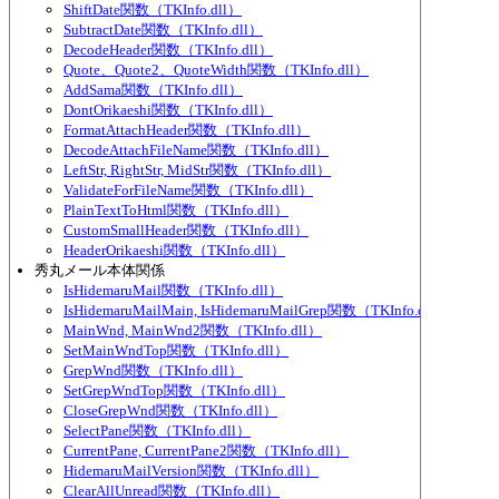
ShiftDate関数（TKInfo.dll）
SubtractDate関数（TKInfo.dll）
DecodeHeader関数（TKInfo.dll）
Quote、Quote2、QuoteWidth関数（TKInfo.dll）
AddSama関数（TKInfo.dll）
DontOrikaeshi関数（TKInfo.dll）
FormatAttachHeader関数（TKInfo.dll）
DecodeAttachFileName関数（TKInfo.dll）
LeftStr, RightStr, MidStr関数（TKInfo.dll）
ValidateForFileName関数（TKInfo.dll）
PlainTextToHtml関数（TKInfo.dll）
CustomSmallHeader関数（TKInfo.dll）
HeaderOrikaeshi関数（TKInfo.dll）
秀丸メール本体関係
IsHidemaruMail関数（TKInfo.dll）
IsHidemaruMailMain, IsHidemaruMailGrep関数（TKInfo.dll）
MainWnd, MainWnd2関数（TKInfo.dll）
SetMainWndTop関数（TKInfo.dll）
GrepWnd関数（TKInfo.dll）
SetGrepWndTop関数（TKInfo.dll）
CloseGrepWnd関数（TKInfo.dll）
SelectPane関数（TKInfo.dll）
CurrentPane, CurrentPane2関数（TKInfo.dll）
HidemaruMailVersion関数（TKInfo.dll）
ClearAllUnread関数（TKInfo.dll）