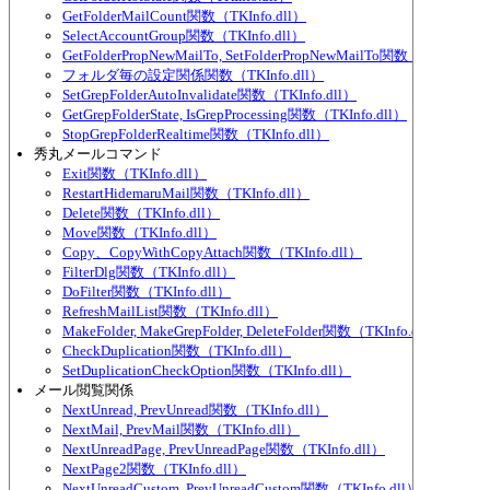
GetFolderMailCount関数（TKInfo.dll）
SelectAccountGroup関数（TKInfo.dll）
GetFolderPropNewMailTo, SetFolderPropNewMailTo関数（TKInfo.dl
フォルダ毎の設定関係関数（TKInfo.dll）
SetGrepFolderAutoInvalidate関数（TKInfo.dll）
GetGrepFolderState, IsGrepProcessing関数（TKInfo.dll）
StopGrepFolderRealtime関数（TKInfo.dll）
秀丸メールコマンド
Exit関数（TKInfo.dll）
RestartHidemaruMail関数（TKInfo.dll）
Delete関数（TKInfo.dll）
Move関数（TKInfo.dll）
Copy、CopyWithCopyAttach関数（TKInfo.dll）
FilterDlg関数（TKInfo.dll）
DoFilter関数（TKInfo.dll）
RefreshMailList関数（TKInfo.dll）
MakeFolder, MakeGrepFolder, DeleteFolder関数（TKInfo.dll）
CheckDuplication関数（TKInfo.dll）
SetDuplicationCheckOption関数（TKInfo.dll）
メール閲覧関係
NextUnread, PrevUnread関数（TKInfo.dll）
NextMail, PrevMail関数（TKInfo.dll）
NextUnreadPage, PrevUnreadPage関数（TKInfo.dll）
NextPage2関数（TKInfo.dll）
NextUnreadCustom, PrevUnreadCustom関数（TKInfo.dll）