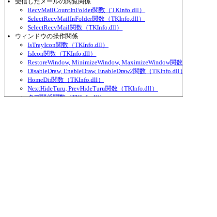
受信したメールの閲覧関係
RecvMailCountInFolder関数（TKInfo.dll）
SelectRecvMailInFolder関数（TKInfo.dll）
SelectRecvMail関数（TKInfo.dll）
ウィンドウの操作関係
IsTrayIcon関数（TKInfo.dll）
IsIcon関数（TKInfo.dll）
RestoreWindow, MinimizeWindow, MaximizeWindow関数（TKInfo.dl
DisableDraw, EnableDraw, EnableDraw2関数（TKInfo.dll）
HomeDir関数（TKInfo.dll）
NextHideTuru, PrevHideTuru関数（TKInfo.dll）
タブ関係関数（TKInfo.dll）
ブックマーク関係関数（TKInfo.dll）
検索関係（秀丸メール本体上のみ）
GetFindPack関数（TKInfo.dll）
SetFindPack, YenEncode関数（TKInfo.dll）
FindUp, FindDown, FindUpInclude, FindDownInclude関数（TKInfo.d
DoGrep, StartDoGrep関数（TKInfo.dll）
PushFindPack関数（TKInfo.dll）
SetFoundHilight関数（TKInfo.dll）
AutoRestoreFindPack関数（TKInfo.dll）
ダイヤルアップ接続関係
EnsureOnline関数（TKInfo.dll）
Dialup関数（TKInfo.dll）
DialupSelect関数（TKInfo.dll）