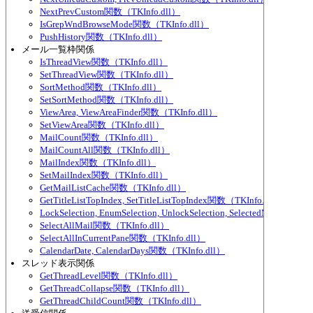
NextPrevCustom関数（TKInfo.dll）
IsGrepWndBrowseMode関数（TKInfo.dll）
PushHistory関数（TKInfo.dll）
メール一覧枠関係
IsThreadView関数（TKInfo.dll）
SetThreadView関数（TKInfo.dll）
SortMethod関数（TKInfo.dll）
SetSortMethod関数（TKInfo.dll）
ViewArea, ViewAreaFinder関数（TKInfo.dll）
SetViewArea関数（TKInfo.dll）
MailCount関数（TKInfo.dll）
MailCountAll関数（TKInfo.dll）
MailIndex関数（TKInfo.dll）
SetMailIndex関数（TKInfo.dll）
GetMailListCache関数（TKInfo.dll）
GetTitleListTopIndex, SetTitleListTopIndex関数（TKInfo.dll）
LockSelection, EnumSelection, UnlockSelection, SelectedMailCou
SelectAllMail関数（TKInfo.dll）
SelectAllInCurrentPane関数（TKInfo.dll）
CalendarDate, CalendarDays関数（TKInfo.dll）
スレッド表示関係
GetThreadLevel関数（TKInfo.dll）
GetThreadCollapse関数（TKInfo.dll）
GetThreadChildCount関数（TKInfo.dll）