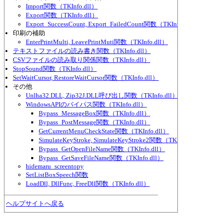
Import関数（TKInfo.dll）
Export関数（TKInfo.dll）
Export_SuccessCount, Export_FailedCount関数（TKInfo.dll）
印刷の補助
EnterPrintMulti, LeavePrintMuti関数（TKInfo.dll）
テキストファイルの読み書き関数（TKInfo.dll）
CSVファイルの読み取り関係関数（TKInfo.dll）
StopSound関数（TKInfo.dll）
SetWaitCursor, RestoreWaitCursor関数（TKInfo.dll）
その他
Unlha32.DLL, Zip32J.DLL呼び出し関数（TKInfo.dll）
WindowsAPIのバイパス関数（TKInfo.dll）
Bypass_MessageBox関数（TKInfo.dll）
Bypass_PostMessage関数（TKInfo.dll）
GetCurrentMenuCheckState関数（TKInfo.dll）
SimulateKeyStroke, SimulateKeyStroke2関数（TKInfo.dll）
Bypass_GetOpenFileName関数（TKInfo.dll）
Bypass_GetSaveFileName関数（TKInfo.dll）
hidemaru_screentopy
SetListBoxSpeech関数
LoadDll, DllFunc, FreeDll関数（TKInfo.dll）
ヘルプサイトへ戻る