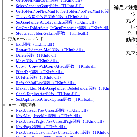
GetFolderMailCount関数（TKInfo.dll）
SelectAccountGroup関数（TKInfo.dll）
補足／注
GetFolderPropNewMailTo, SetFolderPropNewMailTo関数（TKInfo.dll
ウィ
フォルダ毎の設定関係関数（TKInfo.dll）
丸メ
SetGrepFolderAutoInvalidate関数（TKInfo.dll）
レジ
GetGrepFolderState, IsGrepProcessing関数（TKInfo.dll）
で、
StopGrepFolderRealtime関数（TKInfo.dll）
秀丸メールコマンド
動作
Exit関数（TKInfo.dll）
「秀
RestartHidemaruMail関数（TKInfo.dll）
丸マ
Delete関数（TKInfo.dll）
Move関数（TKInfo.dll）
Copy、CopyWithCopyAttach関数（TKInfo.dll）
FilterDlg関数（TKInfo.dll）
DoFilter関数（TKInfo.dll）
RefreshMailList関数（TKInfo.dll）
MakeFolder, MakeGrepFolder, DeleteFolder関数（TKInfo.dll）
CheckDuplication関数（TKInfo.dll）
SetDuplicationCheckOption関数（TKInfo.dll）
メール閲覧関係
NextUnread, PrevUnread関数（TKInfo.dll）
NextMail, PrevMail関数（TKInfo.dll）
NextUnreadPage, PrevUnreadPage関数（TKInfo.dll）
NextPage2関数（TKInfo.dll）
NextUnreadCustom, PrevUnreadCustom関数（TKInfo.dll）