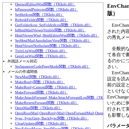
OpenedEditorWnd関数（TKInfo.dll）
EnvCha
IsPasswordProtected関数（TKInfo.dll）
版）
SetHotIcon関数（TKInfo.dll）
RefreshFolder関数（TKInfo.dll）
GetFolderIcon, SetFolderIcon関数（TKInfo.dll）
EnvCh
IsHtmlMailViewerVisible関数（TKInfo.dll）
された内容
HtmlViewerWnd, HtmlEditorWnd関数（TKInfo.dll）
の秀丸メ
SetHtmlMailAutoInlineView関数（TKInfo.dll）
HtmlViewerNotIsolate関数（TKInfo.dll）
全般的な設定は
TitleListWnd関数（TKInfo.dll）
て各自で
GrepListWnd関数（TKInfo.dll）
るのかに
外国語メール対応
SetJapaneseCodePageMode関数（TKInfo.dll）
さい。
メールの作成関係
EnvCha
NewMail関数（TKInfo.dll）
設定を読
MakeReply関数（TKInfo.dll）
前の設定
MakeReplyCustom関数（TKInfo.dll）
といけな
MakeForward関数（TKInfo.dll）
EnvCh
MakeAttachForward, MakeAttachForwardLog関数（TKInfo.dll）
MakeResentForward関数（TKInfo.dll）
いために
OpenMail関数（TKInfo.dll）
行されて
OpenRootMail,OpenReplyMail,OpenForwardMail,OpenLog関数（TKIn
も影響し
Sync, SyncGrep, BackSync関数（TKInfo.dll）
ClearUpdated関数（TKInfo.dll）
パラメータ１
NewEditorMacro, SendMacro関数（TKInfo.dll）