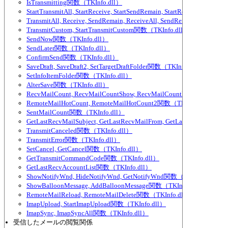
IsTransmitting関数（TKInfo.dll）
StartTransmitAll, StartReceive, StartSendRemain, StartReceiveAll, 
TransmitAll, Receive, SendRemain, ReceiveAll, SendRemainAll関数（T
TransmitCustom, StartTransmitCustom関数（TKInfo.dll）
SendNow関数（TKInfo.dll）
SendLater関数（TKInfo.dll）
ConfirmSend関数（TKInfo.dll）
SaveDraft, SaveDraft2, SetTargetDraftFolder関数（TKInfo.dll）
SetInfoItemFolder関数（TKInfo.dll）
AlterSave関数（TKInfo.dll）
RecvMailCount, RecvMailCountShow, RecvMailCountExcludePartia
RemoteMailHotCount, RemoteMailHotCount2関数（TKInfo.dll）
SentMailCount関数（TKInfo.dll）
GetLastRecvMailSubject, GetLastRecvMailFrom, GetLastRecvMailTo,
TransmitCanceled関数（TKInfo.dll）
TransmitError関数（TKInfo.dll）
SetCancel, GetCancel関数（TKInfo.dll）
GetTransmitCommandCode関数（TKInfo.dll）
GetLastRecvAccountList関数（TKInfo.dll）
ShowNotifyWnd, HideNotifyWnd, GetNotifyWnd関数（TKInfo.dll）
ShowBalloonMessage, AddBalloonMessage関数（TKInfo.dll）
RemoteMailReload, RemoteMailDelete関数（TKInfo.dll）
ImapUpload, StartImapUpload関数（TKInfo.dll）
ImapSync, ImapSyncAll関数（TKInfo.dll）
受信したメールの閲覧関係