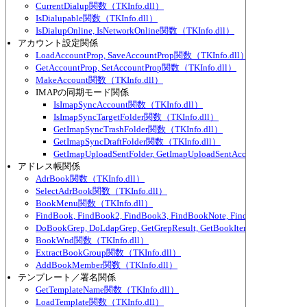
CurrentDialup関数（TKInfo.dll）
IsDialupable関数（TKInfo.dll）
IsDialupOnline, IsNetworkOnline関数（TKInfo.dll）
アカウント設定関係
LoadAccountProp, SaveAccountProp関数（TKInfo.dll）
GetAccountProp, SetAccountProp関数（TKInfo.dll）
MakeAccount関数（TKInfo.dll）
IMAPの同期モード関係
IsImapSyncAccount関数（TKInfo.dll）
IsImapSyncTargetFolder関数（TKInfo.dll）
GetImapSyncTrashFolder関数（TKInfo.dll）
GetImapSyncDraftFolder関数（TKInfo.dll）
GetImapUploadSentFolder, GetImapUploadSentAccount関数（TKIn
アドレス帳関係
AdrBook関数（TKInfo.dll）
SelectAdrBook関数（TKInfo.dll）
BookMenu関数（TKInfo.dll）
FindBook, FindBook2, FindBook3, FindBookNote, FindBookNote2～
DoBookGrep, DoLdapGrep, GetGrepResult, GetBookItemPart関数（TKI
BookWnd関数（TKInfo.dll）
ExtractBookGroup関数（TKInfo.dll）
AddBookMember関数（TKInfo.dll）
テンプレート／署名関係
GetTemplateName関数（TKInfo.dll）
LoadTemplate関数（TKInfo.dll）