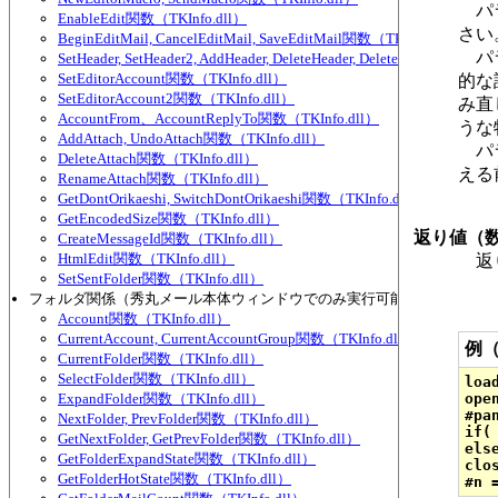
パラ
EnableEdit関数（TKInfo.dll）
さい
BeginEditMail, CancelEditMail, SaveEditMail関数（TKInfo.dll）
パラ
SetHeader, SetHeader2, AddHeader, DeleteHeader, DeleteHeader2, Set
SetEditorAccount関数（TKInfo.dll）
的な
SetEditorAccount2関数（TKInfo.dll）
み直
AccountFrom、AccountReplyTo関数（TKInfo.dll）
うな
AddAttach, UndoAttach関数（TKInfo.dll）
パラ
DeleteAttach関数（TKInfo.dll）
える
RenameAttach関数（TKInfo.dll）
GetDontOrikaeshi, SwitchDontOrikaeshi関数（TKInfo.dll）
GetEncodedSize関数（TKInfo.dll）
返り値（
CreateMessageId関数（TKInfo.dll）
HtmlEdit関数（TKInfo.dll）
返り
SetSentFolder関数（TKInfo.dll）
フォルダ関係（秀丸メール本体ウィンドウでのみ実行可能な物が多い）
Account関数（TKInfo.dll）
CurrentAccount, CurrentAccountGroup関数（TKInfo.dll）
例
CurrentFolder関数（TKInfo.dll）
SelectFolder関数（TKInfo.dll）
loa
ExpandFolder関数（TKInfo.dll）
ope
#pa
NextFolder, PrevFolder関数（TKInfo.dll）
if(
GetNextFolder, GetPrevFolder関数（TKInfo.dll）
els
GetFolderExpandState関数（TKInfo.dll）
clos
GetFolderHotState関数（TKInfo.dll）