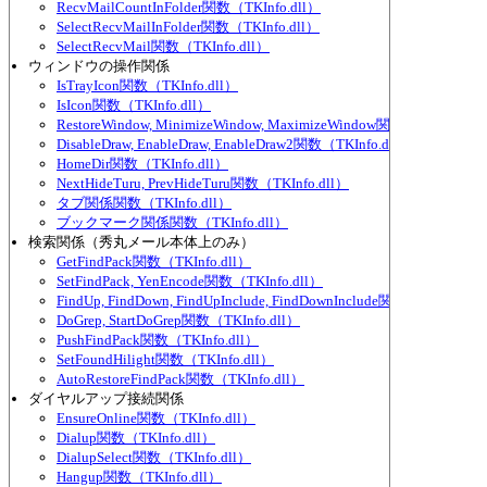
RecvMailCountInFolder関数（TKInfo.dll）
SelectRecvMailInFolder関数（TKInfo.dll）
SelectRecvMail関数（TKInfo.dll）
ウィンドウの操作関係
IsTrayIcon関数（TKInfo.dll）
IsIcon関数（TKInfo.dll）
RestoreWindow, MinimizeWindow, MaximizeWindow関数（TKInfo.dl
DisableDraw, EnableDraw, EnableDraw2関数（TKInfo.dll）
HomeDir関数（TKInfo.dll）
NextHideTuru, PrevHideTuru関数（TKInfo.dll）
タブ関係関数（TKInfo.dll）
ブックマーク関係関数（TKInfo.dll）
検索関係（秀丸メール本体上のみ）
GetFindPack関数（TKInfo.dll）
SetFindPack, YenEncode関数（TKInfo.dll）
FindUp, FindDown, FindUpInclude, FindDownInclude関数（TKInfo.dl
DoGrep, StartDoGrep関数（TKInfo.dll）
PushFindPack関数（TKInfo.dll）
SetFoundHilight関数（TKInfo.dll）
AutoRestoreFindPack関数（TKInfo.dll）
ダイヤルアップ接続関係
EnsureOnline関数（TKInfo.dll）
Dialup関数（TKInfo.dll）
DialupSelect関数（TKInfo.dll）
Hangup関数（TKInfo.dll）