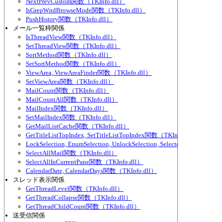
NextPrevCustom関数（TKInfo.dll）
IsGrepWndBrowseMode関数（TKInfo.dll）
PushHistory関数（TKInfo.dll）
メール一覧枠関係
IsThreadView関数（TKInfo.dll）
SetThreadView関数（TKInfo.dll）
SortMethod関数（TKInfo.dll）
SetSortMethod関数（TKInfo.dll）
ViewArea, ViewAreaFinder関数（TKInfo.dll）
SetViewArea関数（TKInfo.dll）
MailCount関数（TKInfo.dll）
MailCountAll関数（TKInfo.dll）
MailIndex関数（TKInfo.dll）
SetMailIndex関数（TKInfo.dll）
GetMailListCache関数（TKInfo.dll）
GetTitleListTopIndex, SetTitleListTopIndex関数（TKInfo.dll）
LockSelection, EnumSelection, UnlockSelection, SelectedMailCoun
SelectAllMail関数（TKInfo.dll）
SelectAllInCurrentPane関数（TKInfo.dll）
CalendarDate, CalendarDays関数（TKInfo.dll）
スレッド表示関係
GetThreadLevel関数（TKInfo.dll）
GetThreadCollapse関数（TKInfo.dll）
GetThreadChildCount関数（TKInfo.dll）
送受信関係