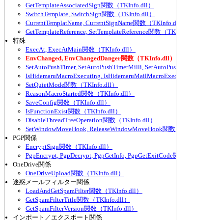
GetTemplateAssociatedSign関数（TKInfo.dll）
SwitchTemplate, SwitchSign関数（TKInfo.dll）
CurrentTemplatName, CurrentSignName関数（TKInfo.dll）
GetTemplateReference, SetTemplateReference関数（TKInfo.dll）
特殊
ExecAt, ExecAtMain関数（TKInfo.dll）
EnvChanged, EnvChangedDanger関数（TKInfo.dll）
SetAutoPushTimer, SetAutoPushTimerMilli, SetAutoPushTimerEver,
IsHidemaruMacroExecuting, IsHidemaruMailMacroExecuting関数（TKI
SetQuietMode関数（TKInfo.dll）
ReasonMacroStarted関数（TKInfo.dll）
SaveConfig関数（TKInfo.dll）
IsFunctionExist関数（TKInfo.dll）
DisableThreadTreeOperation関数（TKInfo.dll）
SetWindowMoveHook, ReleaseWindowMoveHook関数（TKInfo.dll）
PGP関係
EncryptSign関数（TKInfo.dll）
PgpEncrypt, PgpDecrypt, PgpGetInfo, PgpGetExitCode関数（TKInfo.d
OneDrive関係
OneDriveUpload関数（TKInfo.dll）
迷惑メールフィルター関係
LoadAndGetSpamFilter関数（TKInfo.dll）
GetSpamFilterTitle関数（TKInfo.dll）
GetSpamFilterVersion関数（TKInfo.dll）
インポート／エクスポート関係