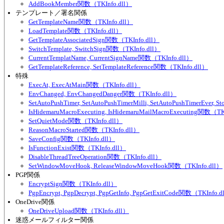
AddBookMember関数（TKInfo.dll）
テンプレート／署名関係
GetTemplateName関数（TKInfo.dll）
LoadTemplate関数（TKInfo.dll）
GetTemplateAssociatedSign関数（TKInfo.dll）
SwitchTemplate, SwitchSign関数（TKInfo.dll）
CurrentTemplatName, CurrentSignName関数（TKInfo.dll）
GetTemplateReference, SetTemplateReference関数（TKInfo.dll）
特殊
ExecAt, ExecAtMain関数（TKInfo.dll）
EnvChanged, EnvChangedDanger関数（TKInfo.dll）
SetAutoPushTimer, SetAutoPushTimerMilli, SetAutoPushTimerEver
IsHidemaruMacroExecuting, IsHidemaruMailMacroExecuting関数（TK
SetQuietMode関数（TKInfo.dll）
ReasonMacroStarted関数（TKInfo.dll）
SaveConfig関数（TKInfo.dll）
IsFunctionExist関数（TKInfo.dll）
DisableThreadTreeOperation関数（TKInfo.dll）
SetWindowMoveHook, ReleaseWindowMoveHook関数（TKInfo.dll）
PGP関係
EncryptSign関数（TKInfo.dll）
PgpEncrypt, PgpDecrypt, PgpGetInfo, PgpGetExitCode関数（TKInfo.d
OneDrive関係
OneDriveUpload関数（TKInfo.dll）
迷惑メールフィルター関係