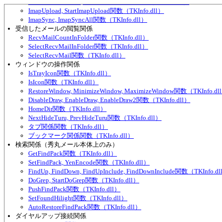
RemoteMailReload, RemoteMailDelete関数（TKInfo.dll）
ImapUpload, StartImapUpload関数（TKInfo.dll）
ImapSync, ImapSyncAll関数（TKInfo.dll）
受信したメールの閲覧関係
RecvMailCountInFolder関数（TKInfo.dll）
SelectRecvMailInFolder関数（TKInfo.dll）
SelectRecvMail関数（TKInfo.dll）
ウィンドウの操作関係
IsTrayIcon関数（TKInfo.dll）
IsIcon関数（TKInfo.dll）
RestoreWindow, MinimizeWindow, MaximizeWindow関数（TKInfo.dl
DisableDraw, EnableDraw, EnableDraw2関数（TKInfo.dll）
HomeDir関数（TKInfo.dll）
NextHideTuru, PrevHideTuru関数（TKInfo.dll）
タブ関係関数（TKInfo.dll）
ブックマーク関係関数（TKInfo.dll）
検索関係（秀丸メール本体上のみ）
GetFindPack関数（TKInfo.dll）
SetFindPack, YenEncode関数（TKInfo.dll）
FindUp, FindDown, FindUpInclude, FindDownInclude関数（TKInfo.d
DoGrep, StartDoGrep関数（TKInfo.dll）
PushFindPack関数（TKInfo.dll）
SetFoundHilight関数（TKInfo.dll）
AutoRestoreFindPack関数（TKInfo.dll）
ダイヤルアップ接続関係