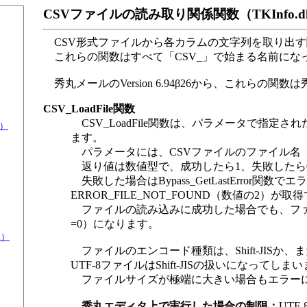
CSVファイルの読み取り関係関数（TKInfo.dll
CSV形式ファイルから各カラムの文字列を取り出す関数を用
これらの関数はすべて「CSV_」で始まる名前にな
秀丸メールのVersion 6.94β26から、これらの
CSV_LoadFile関数
CSV_LoadFile関数は、パラメータで指定
l）
ます。
パラメータには、CSVファイルのファイル名
返り値は数値型で、成功したら1、失敗したら
失敗した場合はBypass_GetLastErro
ERROR_FILE_NOT_FOUND（数値の2）が
ファイルの読み込みに成功した場合でも、ファ
=0）になります。
ll）
ファイルのエンコード種類は、Shift-JISか、ま
UTF-8ファイルはShift-JISの扱いになってしま
ファイルサイズが極端に大きい場合もエラー
秀丸エディタ上で実行した場合の制限：
UTF