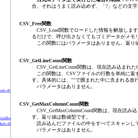
合、それはうまく読み込めず、「?」などの文
CSV_Free関数
CSV_Load関数でロードした情報を解放し
るだけで、呼び出さなくてもゴミデータがメモ
この関数にはパラメータはありません。返り値
CSV_GetLineCount関数
CSV_GetLineCount関数は、現在読み込
この関数は、CSVファイルの行数を単純に返す
す。具体的には、""で囲まれた中に含まれる改
パラメータはありません。
nfo.dll）
CSV_GetMaxColumnCount関数
CSV_GetMaxColumnCount関数は、
す。返り値は数値型です。
～FindBookNote8, FindBookDate, FindBookGroup, FindBookGroupPath関数（TKIn
読み込んだファイルの中をすべてスキャンし
nfo.dll）
パラメータはありません。