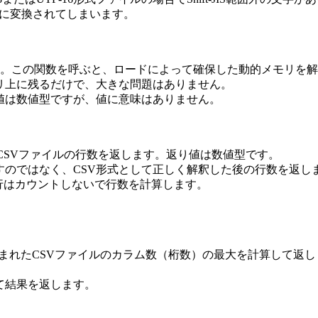
字に変換されてしまいます。
ます。この関数を呼ぶと、ロードによって確保した動的メモリを
リ上に残るだけで、大きな問題はありません。
は数値型ですが、値に意味はありません。
まれたCSVファイルの行数を返します。返り値は数値型です。
のではなく、CSV形式として正しく解釈した後の行数を返し
行はカウントしないで行数を計算します。
現在読み込まれたCSVファイルのカラム数（桁数）の最大を計算して返し
fo.dll）
て結果を返します。