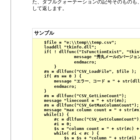
た、ダブルクォーテーションの記号そのものも、
して返します。
サンプル
    $file = "e:\\temp\\temp.csv";

    loaddll "tkinfo.dll";

    if( ! dllfunc("IsFunctionExist", "tkinf
		message "秀丸メールのバージョンが古いのでCSV関数は使えません。";

		endmacro;

	}

    #n = dllfunc("CSV_LoadFile", $file );

    if( #n == 0 ) {

        message "エラー、コード = " + str(dllfu
        endmacro;

    }

    #n = dllfunc("CSV_GetLineCount");

    message "linecount = " + str(#n);

    #n = dllfunc("CSV_GetMaxColumnCount");

    message "max column count = " + str(#n)
    while(1) {

        #c = dllfunc("CSV_GetColumnCount");
        #i = 0;

        $s = "column count = " + str(#c) + 
        while( #i < #c ) {

            $s = $s + "column " + str(#i) 