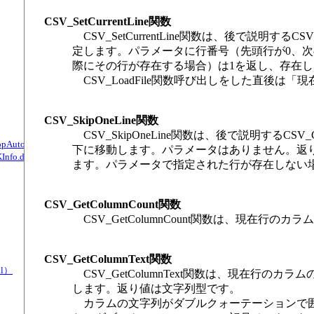
CSV_SetCurrentLine関数
CSV_SetCurrentLine関数は、後で説明するCSV_
定します。パラメータに行番号（先頭行が0、次
際にその行が存在する場合）は1を返し、存在し
CSV_LoadFile関数呼び出しをした直後は
CSV_SkipOneLine関数
CSV_SkipOneLine関数は、後で説明するCSV_Ge
, StopAutoPushTimer関数（TKInfo.dll）
下に移動します。パラメータはありません。返
Info.dll）
ます。パラメータで指定された行が存在しない
CSV_GetColumnCount関数
CSV_GetColumnCount関数は、現在
CSV_GetColumnText関数
ll）
CSV_GetColumnText関数は、現在行の
します。返り値は文字列型です。
カラムの文字列がダブルクォーテーションで囲