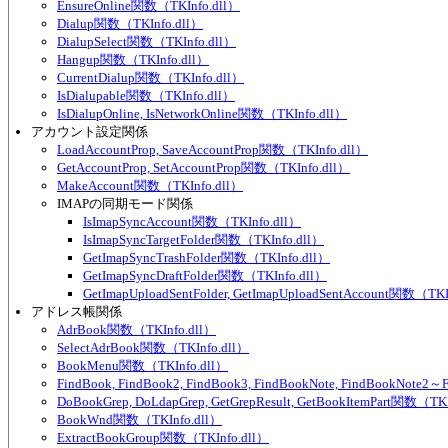
EnsureOnline関数（TKInfo.dll）
Dialup関数（TKInfo.dll）
DialupSelect関数（TKInfo.dll）
Hangup関数（TKInfo.dll）
CurrentDialup関数（TKInfo.dll）
IsDialupable関数（TKInfo.dll）
IsDialupOnline, IsNetworkOnline関数（TKInfo.dll）
アカウント設定関係
LoadAccountProp, SaveAccountProp関数（TKInfo.dll）
GetAccountProp, SetAccountProp関数（TKInfo.dll）
MakeAccount関数（TKInfo.dll）
IMAPの同期モード関係
IsImapSyncAccount関数（TKInfo.dll）
IsImapSyncTargetFolder関数（TKInfo.dll）
GetImapSyncTrashFolder関数（TKInfo.dll）
GetImapSyncDraftFolder関数（TKInfo.dll）
GetImapUploadSentFolder, GetImapUploadSentAccount関数（TKI
アドレス帳関係
AdrBook関数（TKInfo.dll）
SelectAdrBook関数（TKInfo.dll）
BookMenu関数（TKInfo.dll）
FindBook, FindBook2, FindBook3, FindBookNote, FindBookNote2
DoBookGrep, DoLdapGrep, GetGrepResult, GetBookItemPart関数（TKI
BookWnd関数（TKInfo.dll）
ExtractBookGroup関数（TKInfo.dll）