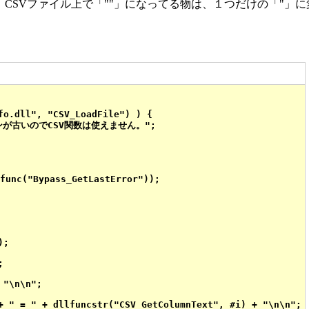
CSVファイル上で「""」になってる物は、１つだけの「"」に
o.dll", "CSV_LoadFile") ) {

nc("Bypass_GetLastError"));

;



"\n\n";

+ " = " + dllfuncstr("CSV_GetColumnText", #i) + "\n\n";
