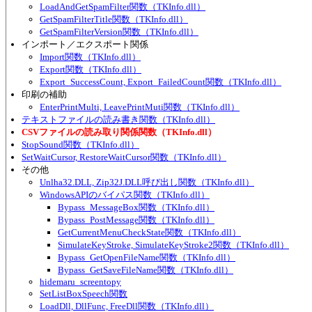
LoadAndGetSpamFilter関数（TKInfo.dll）
GetSpamFilterTitle関数（TKInfo.dll）
GetSpamFilterVersion関数（TKInfo.dll）
インポート／エクスポート関係
Import関数（TKInfo.dll）
Export関数（TKInfo.dll）
Export_SuccessCount, Export_FailedCount関数（TKInfo.dll）
印刷の補助
EnterPrintMulti, LeavePrintMuti関数（TKInfo.dll）
テキストファイルの読み書き関数（TKInfo.dll）
CSVファイルの読み取り関係関数（TKInfo.dll）
StopSound関数（TKInfo.dll）
SetWaitCursor, RestoreWaitCursor関数（TKInfo.dll）
その他
Unlha32.DLL, Zip32J.DLL呼び出し関数（TKInfo.dll）
WindowsAPIのバイパス関数（TKInfo.dll）
Bypass_MessageBox関数（TKInfo.dll）
Bypass_PostMessage関数（TKInfo.dll）
GetCurrentMenuCheckState関数（TKInfo.dll）
SimulateKeyStroke, SimulateKeyStroke2関数（TKInfo.dll）
Bypass_GetOpenFileName関数（TKInfo.dll）
Bypass_GetSaveFileName関数（TKInfo.dll）
hidemaru_screentopy
SetListBoxSpeech関数
LoadDll, DllFunc, FreeDll関数（TKInfo.dll）