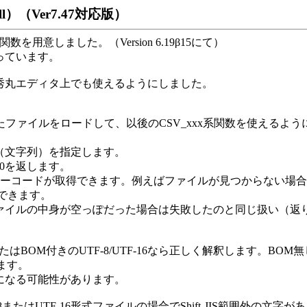
）（Ver7.47対応版）
意しました。（Version 6.19β15にて）
っています。
関数は秀丸エディタ上でも使えるようにしました。
されたファイルをロードして、以後のCSV_xxx系関数を使えるよう
（文字列）を指定します。
0を返します。
r関数でエラーコードが取得できます。例えばファイルが見つからない場
取得できます。
イルの中身が空っぽだった場合は失敗したのと同じ扱い（返
たはBOM付きのUTF-8/UTF-16なら正しく解釈します。BOM
います。
になる可能性があります。
-8またはUTF-16形式ファイルの場合でShift-JIS範囲外の文字が