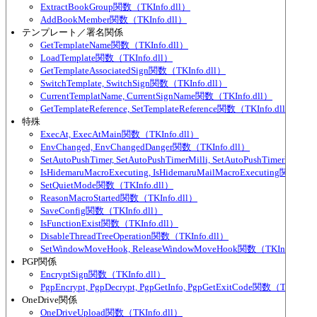
ExtractBookGroup関数（TKInfo.dll）
AddBookMember関数（TKInfo.dll）
テンプレート／署名関係
GetTemplateName関数（TKInfo.dll）
LoadTemplate関数（TKInfo.dll）
GetTemplateAssociatedSign関数（TKInfo.dll）
SwitchTemplate, SwitchSign関数（TKInfo.dll）
CurrentTemplatName, CurrentSignName関数（TKInfo.dll）
GetTemplateReference, SetTemplateReference関数（TKInfo.dll）
特殊
ExecAt, ExecAtMain関数（TKInfo.dll）
EnvChanged, EnvChangedDanger関数（TKInfo.dll）
SetAutoPushTimer, SetAutoPushTimerMilli, SetAutoPushTimerEver
IsHidemaruMacroExecuting, IsHidemaruMailMacroExecuting関数（TK
SetQuietMode関数（TKInfo.dll）
ReasonMacroStarted関数（TKInfo.dll）
SaveConfig関数（TKInfo.dll）
IsFunctionExist関数（TKInfo.dll）
DisableThreadTreeOperation関数（TKInfo.dll）
SetWindowMoveHook, ReleaseWindowMoveHook関数（TKInfo.dll）
PGP関係
EncryptSign関数（TKInfo.dll）
PgpEncrypt, PgpDecrypt, PgpGetInfo, PgpGetExitCode関数（TKInfo.d
OneDrive関係
OneDriveUpload関数（TKInfo.dll）