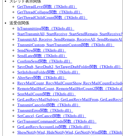
スレッド表示関係
GetThreadLevel関数（TKInfo.dll）
GetThreadCollapse関数（TKInfo.dll）
GetThreadChildCount関数（TKInfo.dll）
送受信関係
IsTransmitting関数（TKInfo.dll）
StartTransmitAll, StartReceive, StartSendRemain, StartReceiveAll,
TransmitAll, Receive, SendRemain, ReceiveAll, SendRemainAll関数（
TransmitCustom, StartTransmitCustom関数（TKInfo.dll）
SendNow関数（TKInfo.dll）
SendLater関数（TKInfo.dll）
ConfirmSend関数（TKInfo.dll）
SaveDraft, SaveDraft2, SetTargetDraftFolder関数（TKInfo.dll）
SetInfoItemFolder関数（TKInfo.dll）
AlterSave関数（TKInfo.dll）
RecvMailCount, RecvMailCountShow, RecvMailCountExcludeParti
RemoteMailHotCount, RemoteMailHotCount2関数（TKInfo.dll）
SentMailCount関数（TKInfo.dll）
GetLastRecvMailSubject, GetLastRecvMailFrom, GetLastRecvMailTo
TransmitCanceled関数（TKInfo.dll）
TransmitError関数（TKInfo.dll）
SetCancel, GetCancel関数（TKInfo.dll）
GetTransmitCommandCode関数（TKInfo.dll）
GetLastRecvAccountList関数（TKInfo.dll）
ShowNotifyWnd, HideNotifyWnd, GetNotifyWnd関数（TKInfo.dll）