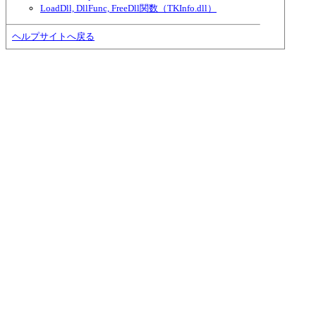
LoadDll, DllFunc, FreeDll関数（TKInfo.dll）
ヘルプサイトへ戻る