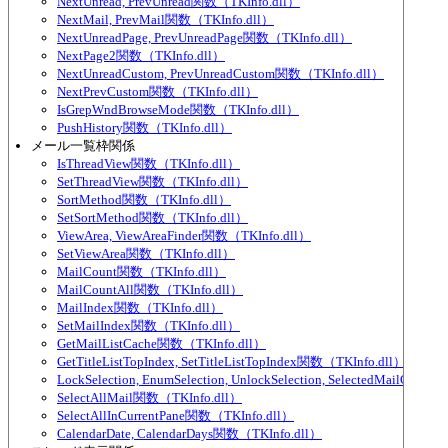
NextUnread, PrevUnread関数（TKInfo.dll）
NextMail, PrevMail関数（TKInfo.dll）
NextUnreadPage, PrevUnreadPage関数（TKInfo.dll）
NextPage2関数（TKInfo.dll）
NextUnreadCustom, PrevUnreadCustom関数（TKInfo.dll）
NextPrevCustom関数（TKInfo.dll）
IsGrepWndBrowseMode関数（TKInfo.dll）
PushHistory関数（TKInfo.dll）
メール一覧枠関係
IsThreadView関数（TKInfo.dll）
SetThreadView関数（TKInfo.dll）
SortMethod関数（TKInfo.dll）
SetSortMethod関数（TKInfo.dll）
ViewArea, ViewAreaFinder関数（TKInfo.dll）
SetViewArea関数（TKInfo.dll）
MailCount関数（TKInfo.dll）
MailCountAll関数（TKInfo.dll）
MailIndex関数（TKInfo.dll）
SetMailIndex関数（TKInfo.dll）
GetMailListCache関数（TKInfo.dll）
GetTitleListTopIndex, SetTitleListTopIndex関数（TKInfo.dll）
LockSelection, EnumSelection, UnlockSelection, SelectedMailCou
SelectAllMail関数（TKInfo.dll）
SelectAllInCurrentPane関数（TKInfo.dll）
CalendarDate, CalendarDays関数（TKInfo.dll）