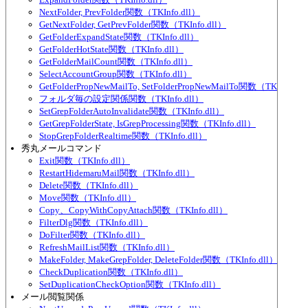
NextFolder, PrevFolder関数（TKInfo.dll）
GetNextFolder, GetPrevFolder関数（TKInfo.dll）
GetFolderExpandState関数（TKInfo.dll）
GetFolderHotState関数（TKInfo.dll）
GetFolderMailCount関数（TKInfo.dll）
SelectAccountGroup関数（TKInfo.dll）
GetFolderPropNewMailTo, SetFolderPropNewMailTo関数（TKInfo.dl
フォルダ毎の設定関係関数（TKInfo.dll）
SetGrepFolderAutoInvalidate関数（TKInfo.dll）
GetGrepFolderState, IsGrepProcessing関数（TKInfo.dll）
StopGrepFolderRealtime関数（TKInfo.dll）
秀丸メールコマンド
Exit関数（TKInfo.dll）
RestartHidemaruMail関数（TKInfo.dll）
Delete関数（TKInfo.dll）
Move関数（TKInfo.dll）
Copy、CopyWithCopyAttach関数（TKInfo.dll）
FilterDlg関数（TKInfo.dll）
DoFilter関数（TKInfo.dll）
RefreshMailList関数（TKInfo.dll）
MakeFolder, MakeGrepFolder, DeleteFolder関数（TKInfo.dll）
CheckDuplication関数（TKInfo.dll）
SetDuplicationCheckOption関数（TKInfo.dll）
メール閲覧関係