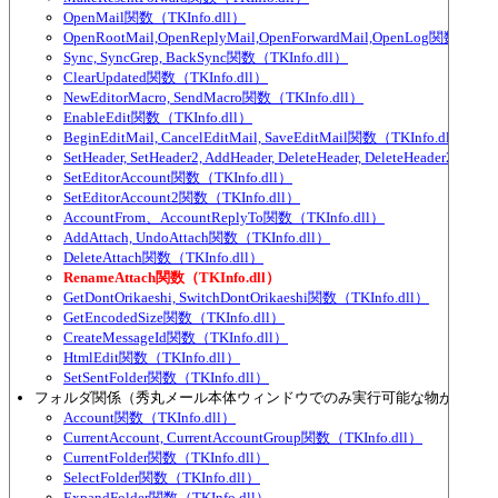
OpenMail関数（TKInfo.dll）
OpenRootMail,OpenReplyMail,OpenForwardMail,OpenLog関数（TKIn
Sync, SyncGrep, BackSync関数（TKInfo.dll）
ClearUpdated関数（TKInfo.dll）
NewEditorMacro, SendMacro関数（TKInfo.dll）
EnableEdit関数（TKInfo.dll）
BeginEditMail, CancelEditMail, SaveEditMail関数（TKInfo.dll）
SetHeader, SetHeader2, AddHeader, DeleteHeader, DeleteHeader2, Se
SetEditorAccount関数（TKInfo.dll）
SetEditorAccount2関数（TKInfo.dll）
AccountFrom、AccountReplyTo関数（TKInfo.dll）
AddAttach, UndoAttach関数（TKInfo.dll）
DeleteAttach関数（TKInfo.dll）
RenameAttach関数（TKInfo.dll）
GetDontOrikaeshi, SwitchDontOrikaeshi関数（TKInfo.dll）
GetEncodedSize関数（TKInfo.dll）
CreateMessageId関数（TKInfo.dll）
HtmlEdit関数（TKInfo.dll）
SetSentFolder関数（TKInfo.dll）
フォルダ関係（秀丸メール本体ウィンドウでのみ実行可能な物が多い）
Account関数（TKInfo.dll）
CurrentAccount, CurrentAccountGroup関数（TKInfo.dll）
CurrentFolder関数（TKInfo.dll）
SelectFolder関数（TKInfo.dll）
ExpandFolder関数（TKInfo.dll）