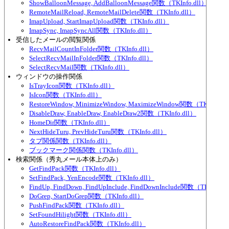
ShowBalloonMessage, AddBalloonMessage関数（TKInfo.dll）
RemoteMailReload, RemoteMailDelete関数（TKInfo.dll）
ImapUpload, StartImapUpload関数（TKInfo.dll）
ImapSync, ImapSyncAll関数（TKInfo.dll）
受信したメールの閲覧関係
RecvMailCountInFolder関数（TKInfo.dll）
SelectRecvMailInFolder関数（TKInfo.dll）
SelectRecvMail関数（TKInfo.dll）
ウィンドウの操作関係
IsTrayIcon関数（TKInfo.dll）
IsIcon関数（TKInfo.dll）
RestoreWindow, MinimizeWindow, MaximizeWindow関数（TKInfo.dl
DisableDraw, EnableDraw, EnableDraw2関数（TKInfo.dll）
HomeDir関数（TKInfo.dll）
NextHideTuru, PrevHideTuru関数（TKInfo.dll）
タブ関係関数（TKInfo.dll）
ブックマーク関係関数（TKInfo.dll）
検索関係（秀丸メール本体上のみ）
GetFindPack関数（TKInfo.dll）
SetFindPack, YenEncode関数（TKInfo.dll）
FindUp, FindDown, FindUpInclude, FindDownInclude関数（TKInfo.d
DoGrep, StartDoGrep関数（TKInfo.dll）
PushFindPack関数（TKInfo.dll）
SetFoundHilight関数（TKInfo.dll）
AutoRestoreFindPack関数（TKInfo.dll）