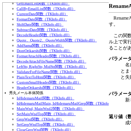
GetEmailList関数（TKInfo.dll）
Rename
CallByEmailList関数（TKInfo.dll）
CurrentDate関数（TKInfo.dll）
Renam
FormatDate関数（TKInfo.dll）
す。
ShiftDate関数（TKInfo.dll）
SubtractDate関数（TKInfo.dll）
DecodeHeader関数（TKInfo.dll）
この関数
Quote、Quote2、QuoteWidth関数（TKInfo.dll）
ル上で実
AddSama関数（TKInfo.dll）
ることが
DontOrikaeshi関数（TKInfo.dll）
FormatAttachHeader関数（TKInfo.dll）
パラメー
DecodeAttachFileName関数（TKInfo.dll）
名前
LeftStr, RightStr, MidStr関数（TKInfo.dll）
とま
ValidateForFileName関数（TKInfo.dll）
と失
PlainTextToHtml関数（TKInfo.dll）
CustomSmallHeader関数（TKInfo.dll）
HeaderOrikaeshi関数（TKInfo.dll）
秀丸メール本体関係
パラメー
IsHidemaruMail関数（TKInfo.dll）
新し
IsHidemaruMailMain, IsHidemaruMailGrep関数（TKInfo.dll）
MainWnd, MainWnd2関数（TKInfo.dll）
SetMainWndTop関数（TKInfo.dll）
返り値（
GrepWnd関数（TKInfo.dll）
成功
SetGrepWndTop関数（TKInfo.dll）
CloseGrepWnd関数（TKInfo.dll）