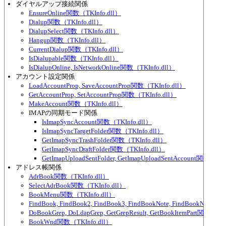
ダイヤルアップ接続関係
EnsureOnline関数（TKInfo.dll）
Dialup関数（TKInfo.dll）
DialupSelect関数（TKInfo.dll）
Hangup関数（TKInfo.dll）
CurrentDialup関数（TKInfo.dll）
IsDialupable関数（TKInfo.dll）
IsDialupOnline, IsNetworkOnline関数（TKInfo.dll）
アカウント設定関係
LoadAccountProp, SaveAccountProp関数（TKInfo.dll）
GetAccountProp, SetAccountProp関数（TKInfo.dll）
MakeAccount関数（TKInfo.dll）
IMAPの同期モード関係
IsImapSyncAccount関数（TKInfo.dll）
IsImapSyncTargetFolder関数（TKInfo.dll）
GetImapSyncTrashFolder関数（TKInfo.dll）
GetImapSyncDraftFolder関数（TKInfo.dll）
GetImapUploadSentFolder, GetImapUploadSentAccount関数（TKI
アドレス帳関係
AdrBook関数（TKInfo.dll）
SelectAdrBook関数（TKInfo.dll）
BookMenu関数（TKInfo.dll）
FindBook, FindBook2, FindBook3, FindBookNote, FindBookNote2
DoBookGrep, DoLdapGrep, GetGrepResult, GetBookItemPart関数（TKI
BookWnd関数（TKInfo.dll）