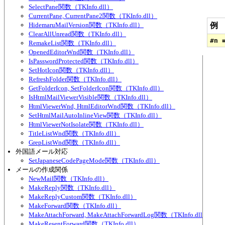
SelectPane関数（TKInfo.dll）
CurrentPane, CurrentPane2関数（TKInfo.dll）
HidemaruMailVersion関数（TKInfo.dll）
例
ClearAllUnread関数（TKInfo.dll）
RemakeList関数（TKInfo.dll）
OpenedEditorWnd関数（TKInfo.dll）
IsPasswordProtected関数（TKInfo.dll）
SetHotIcon関数（TKInfo.dll）
RefreshFolder関数（TKInfo.dll）
GetFolderIcon, SetFolderIcon関数（TKInfo.dll）
IsHtmlMailViewerVisible関数（TKInfo.dll）
HtmlViewerWnd, HtmlEditorWnd関数（TKInfo.dll）
SetHtmlMailAutoInlineView関数（TKInfo.dll）
HtmlViewerNotIsolate関数（TKInfo.dll）
TitleListWnd関数（TKInfo.dll）
GrepListWnd関数（TKInfo.dll）
外国語メール対応
SetJapaneseCodePageMode関数（TKInfo.dll）
メールの作成関係
NewMail関数（TKInfo.dll）
MakeReply関数（TKInfo.dll）
MakeReplyCustom関数（TKInfo.dll）
MakeForward関数（TKInfo.dll）
MakeAttachForward, MakeAttachForwardLog関数（TKInfo.dll）
MakeResentForward関数（TKInfo.dll）