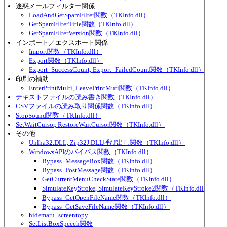
迷惑メールフィルター関係
LoadAndGetSpamFilter関数（TKInfo.dll）
GetSpamFilterTitle関数（TKInfo.dll）
GetSpamFilterVersion関数（TKInfo.dll）
インポート／エクスポート関係
Import関数（TKInfo.dll）
Export関数（TKInfo.dll）
Export_SuccessCount, Export_FailedCount関数（TKInfo.dll）
印刷の補助
EnterPrintMulti, LeavePrintMuti関数（TKInfo.dll）
テキストファイルの読み書き関数（TKInfo.dll）
CSVファイルの読み取り関係関数（TKInfo.dll）
StopSound関数（TKInfo.dll）
SetWaitCursor, RestoreWaitCursor関数（TKInfo.dll）
その他
Unlha32.DLL, Zip32J.DLL呼び出し関数（TKInfo.dll）
WindowsAPIのバイパス関数（TKInfo.dll）
Bypass_MessageBox関数（TKInfo.dll）
Bypass_PostMessage関数（TKInfo.dll）
GetCurrentMenuCheckState関数（TKInfo.dll）
SimulateKeyStroke, SimulateKeyStroke2関数（TKInfo.dll）
Bypass_GetOpenFileName関数（TKInfo.dll）
Bypass_GetSaveFileName関数（TKInfo.dll）
hidemaru_screentopy
SetListBoxSpeech関数