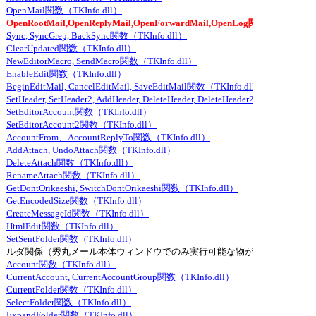
OpenMail関数（TKInfo.dll）
OpenRootMail,OpenReplyMail,OpenForwardMail,OpenLog関数（TKInfo.d
Sync, SyncGrep, BackSync関数（TKInfo.dll）
ClearUpdated関数（TKInfo.dll）
NewEditorMacro, SendMacro関数（TKInfo.dll）
EnableEdit関数（TKInfo.dll）
BeginEditMail, CancelEditMail, SaveEditMail関数（TKInfo.dll）
SetHeader, SetHeader2, AddHeader, DeleteHeader, DeleteHeader2, SetOrDelet
SetEditorAccount関数（TKInfo.dll）
SetEditorAccount2関数（TKInfo.dll）
AccountFrom、AccountReplyTo関数（TKInfo.dll）
AddAttach, UndoAttach関数（TKInfo.dll）
DeleteAttach関数（TKInfo.dll）
RenameAttach関数（TKInfo.dll）
GetDontOrikaeshi, SwitchDontOrikaeshi関数（TKInfo.dll）
GetEncodedSize関数（TKInfo.dll）
CreateMessageId関数（TKInfo.dll）
HtmlEdit関数（TKInfo.dll）
SetSentFolder関数（TKInfo.dll）
ォルダ関係（秀丸メール本体ウィンドウでのみ実行可能な物が多い）
Account関数（TKInfo.dll）
CurrentAccount, CurrentAccountGroup関数（TKInfo.dll）
CurrentFolder関数（TKInfo.dll）
SelectFolder関数（TKInfo.dll）
ExpandFolder関数（TKInfo.dll）