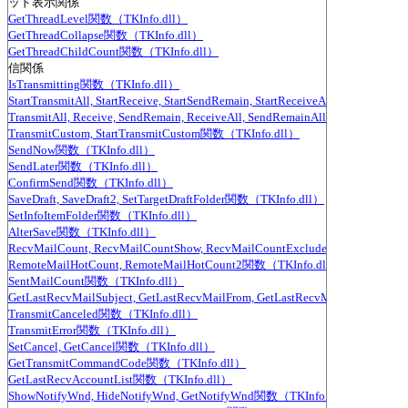
レッド表示関係
GetThreadLevel関数（TKInfo.dll）
GetThreadCollapse関数（TKInfo.dll）
GetThreadChildCount関数（TKInfo.dll）
受信関係
IsTransmitting関数（TKInfo.dll）
StartTransmitAll, StartReceive, StartSendRemain, StartReceiveAll, StartSe
TransmitAll, Receive, SendRemain, ReceiveAll, SendRemainAll関数（TKInfo.
TransmitCustom, StartTransmitCustom関数（TKInfo.dll）
SendNow関数（TKInfo.dll）
SendLater関数（TKInfo.dll）
ConfirmSend関数（TKInfo.dll）
SaveDraft, SaveDraft2, SetTargetDraftFolder関数（TKInfo.dll）
SetInfoItemFolder関数（TKInfo.dll）
AlterSave関数（TKInfo.dll）
RecvMailCount, RecvMailCountShow, RecvMailCountExcludePartial関数（TK
RemoteMailHotCount, RemoteMailHotCount2関数（TKInfo.dll）
SentMailCount関数（TKInfo.dll）
GetLastRecvMailSubject, GetLastRecvMailFrom, GetLastRecvMailTo, GetLas
TransmitCanceled関数（TKInfo.dll）
TransmitError関数（TKInfo.dll）
SetCancel, GetCancel関数（TKInfo.dll）
GetTransmitCommandCode関数（TKInfo.dll）
GetLastRecvAccountList関数（TKInfo.dll）
ShowNotifyWnd, HideNotifyWnd, GetNotifyWnd関数（TKInfo.dll）