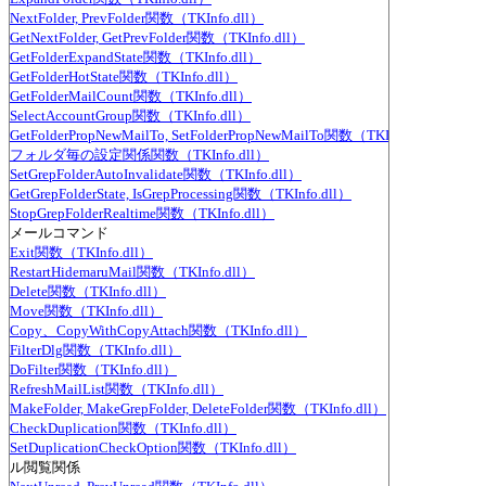
NextFolder, PrevFolder関数（TKInfo.dll）
GetNextFolder, GetPrevFolder関数（TKInfo.dll）
GetFolderExpandState関数（TKInfo.dll）
GetFolderHotState関数（TKInfo.dll）
GetFolderMailCount関数（TKInfo.dll）
SelectAccountGroup関数（TKInfo.dll）
GetFolderPropNewMailTo, SetFolderPropNewMailTo関数（TKInfo.dll）
フォルダ毎の設定関係関数（TKInfo.dll）
SetGrepFolderAutoInvalidate関数（TKInfo.dll）
GetGrepFolderState, IsGrepProcessing関数（TKInfo.dll）
StopGrepFolderRealtime関数（TKInfo.dll）
丸メールコマンド
Exit関数（TKInfo.dll）
RestartHidemaruMail関数（TKInfo.dll）
Delete関数（TKInfo.dll）
Move関数（TKInfo.dll）
Copy、CopyWithCopyAttach関数（TKInfo.dll）
FilterDlg関数（TKInfo.dll）
DoFilter関数（TKInfo.dll）
RefreshMailList関数（TKInfo.dll）
MakeFolder, MakeGrepFolder, DeleteFolder関数（TKInfo.dll）
CheckDuplication関数（TKInfo.dll）
SetDuplicationCheckOption関数（TKInfo.dll）
ール閲覧関係