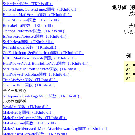
SelectPane関数（TKInfo.dll）
返り値（
CurrentPane, CurrentPane2関数（TKInfo.dll）
成功
HidemaruMailVersion関数（TKInfo.dll）
ClearAllUnread関数（TKInfo.dll）
失敗
RemakeList関数（TKInfo.dll）
OpenedEditorWnd関数（TKInfo.dll）
いる
IsPasswordProtected関数（TKInfo.dll）
SetHotIcon関数（TKInfo.dll）
RefreshFolder関数（TKInfo.dll）
GetFolderIcon, SetFolderIcon関数（TKInfo.dll）
例
IsHtmlMailViewerVisible関数（TKInfo.dll）
HtmlViewerWnd, HtmlEditorWnd関数（TKInfo.dll）
#n 
SetHtmlMailAutoInlineView関数（TKInfo.dll）
#n 
#n 
HtmlViewerNotIsolate関数（TKInfo.dll）
TitleListWnd関数（TKInfo.dll）
GrepListWnd関数（TKInfo.dll）
国語メール対応
SetJapaneseCodePageMode関数（TKInfo.dll）
ールの作成関係
NewMail関数（TKInfo.dll）
MakeReply関数（TKInfo.dll）
MakeReplyCustom関数（TKInfo.dll）
MakeForward関数（TKInfo.dll）
MakeAttachForward, MakeAttachForwardLog関数（TKInfo.dll）
MakeResentForward関数（TKInfo.dll）