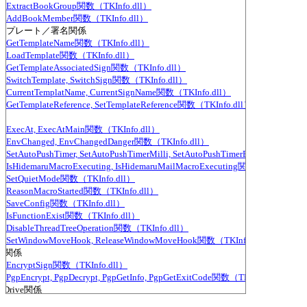
ExtractBookGroup関数（TKInfo.dll）
AddBookMember関数（TKInfo.dll）
ンプレート／署名関係
GetTemplateName関数（TKInfo.dll）
LoadTemplate関数（TKInfo.dll）
GetTemplateAssociatedSign関数（TKInfo.dll）
SwitchTemplate, SwitchSign関数（TKInfo.dll）
CurrentTemplatName, CurrentSignName関数（TKInfo.dll）
GetTemplateReference, SetTemplateReference関数（TKInfo.dll）
殊
ExecAt, ExecAtMain関数（TKInfo.dll）
EnvChanged, EnvChangedDanger関数（TKInfo.dll）
SetAutoPushTimer, SetAutoPushTimerMilli, SetAutoPushTimerEver, StopAu
IsHidemaruMacroExecuting, IsHidemaruMailMacroExecuting関数（TKInfo.dl
SetQuietMode関数（TKInfo.dll）
ReasonMacroStarted関数（TKInfo.dll）
SaveConfig関数（TKInfo.dll）
IsFunctionExist関数（TKInfo.dll）
DisableThreadTreeOperation関数（TKInfo.dll）
SetWindowMoveHook, ReleaseWindowMoveHook関数（TKInfo.dll）
GP関係
EncryptSign関数（TKInfo.dll）
PgpEncrypt, PgpDecrypt, PgpGetInfo, PgpGetExitCode関数（TKInfo.dll）
eDrive関係
OneDriveUpload関数（TKInfo.dll）