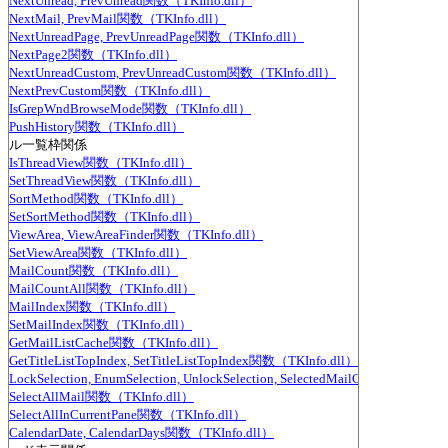
NextUnread, PrevUnread関数（TKInfo.dll）
NextMail, PrevMail関数（TKInfo.dll）
NextUnreadPage, PrevUnreadPage関数（TKInfo.dll）
NextPage2関数（TKInfo.dll）
NextUnreadCustom, PrevUnreadCustom関数（TKInfo.dll）
NextPrevCustom関数（TKInfo.dll）
IsGrepWndBrowseMode関数（TKInfo.dll）
PushHistory関数（TKInfo.dll）
ール一覧枠関係
IsThreadView関数（TKInfo.dll）
SetThreadView関数（TKInfo.dll）
SortMethod関数（TKInfo.dll）
SetSortMethod関数（TKInfo.dll）
ViewArea, ViewAreaFinder関数（TKInfo.dll）
SetViewArea関数（TKInfo.dll）
MailCount関数（TKInfo.dll）
MailCountAll関数（TKInfo.dll）
MailIndex関数（TKInfo.dll）
SetMailIndex関数（TKInfo.dll）
GetMailListCache関数（TKInfo.dll）
GetTitleListTopIndex, SetTitleListTopIndex関数（TKInfo.dll）
LockSelection, EnumSelection, UnlockSelection, SelectedMailCount関数（TKI
SelectAllMail関数（TKInfo.dll）
SelectAllInCurrentPane関数（TKInfo.dll）
CalendarDate, CalendarDays関数（TKInfo.dll）