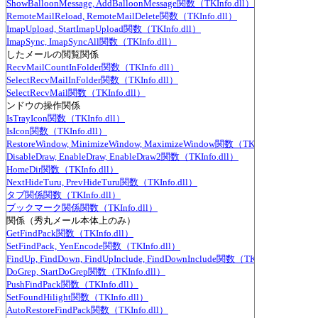
ShowBalloonMessage, AddBalloonMessage関数（TKInfo.dll）
RemoteMailReload, RemoteMailDelete関数（TKInfo.dll）
ImapUpload, StartImapUpload関数（TKInfo.dll）
ImapSync, ImapSyncAll関数（TKInfo.dll）
信したメールの閲覧関係
RecvMailCountInFolder関数（TKInfo.dll）
SelectRecvMailInFolder関数（TKInfo.dll）
SelectRecvMail関数（TKInfo.dll）
ィンドウの操作関係
IsTrayIcon関数（TKInfo.dll）
IsIcon関数（TKInfo.dll）
RestoreWindow, MinimizeWindow, MaximizeWindow関数（TKInfo.dll）
DisableDraw, EnableDraw, EnableDraw2関数（TKInfo.dll）
HomeDir関数（TKInfo.dll）
NextHideTuru, PrevHideTuru関数（TKInfo.dll）
タブ関係関数（TKInfo.dll）
ブックマーク関係関数（TKInfo.dll）
索関係（秀丸メール本体上のみ）
GetFindPack関数（TKInfo.dll）
SetFindPack, YenEncode関数（TKInfo.dll）
FindUp, FindDown, FindUpInclude, FindDownInclude関数（TKInfo.dll）
DoGrep, StartDoGrep関数（TKInfo.dll）
PushFindPack関数（TKInfo.dll）
SetFoundHilight関数（TKInfo.dll）
AutoRestoreFindPack関数（TKInfo.dll）