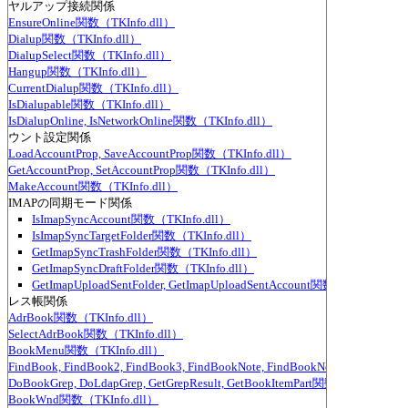
イヤルアップ接続関係
EnsureOnline関数（TKInfo.dll）
Dialup関数（TKInfo.dll）
DialupSelect関数（TKInfo.dll）
Hangup関数（TKInfo.dll）
CurrentDialup関数（TKInfo.dll）
IsDialupable関数（TKInfo.dll）
IsDialupOnline, IsNetworkOnline関数（TKInfo.dll）
カウント設定関係
LoadAccountProp, SaveAccountProp関数（TKInfo.dll）
GetAccountProp, SetAccountProp関数（TKInfo.dll）
MakeAccount関数（TKInfo.dll）
IMAPの同期モード関係
IsImapSyncAccount関数（TKInfo.dll）
IsImapSyncTargetFolder関数（TKInfo.dll）
GetImapSyncTrashFolder関数（TKInfo.dll）
GetImapSyncDraftFolder関数（TKInfo.dll）
GetImapUploadSentFolder, GetImapUploadSentAccount関数（TKInfo.dll
ドレス帳関係
AdrBook関数（TKInfo.dll）
SelectAdrBook関数（TKInfo.dll）
BookMenu関数（TKInfo.dll）
FindBook, FindBook2, FindBook3, FindBookNote, FindBookNote2～FindBoo
DoBookGrep, DoLdapGrep, GetGrepResult, GetBookItemPart関数（TKInfo.dll
BookWnd関数（TKInfo.dll）