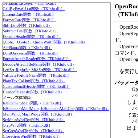
GetEmailList関数（TKInfo.dll）
OpenRoo
CallByEmailList関数（TKInfo.dll）
（TKInf
CurrentDate関数（TKInfo.dll）
FormatDate関数（TKInfo.dll）
ShiftDate関数（TKInfo.dll）
OpenR
SubtractDate関数（TKInfo.dll）
OpenR
DecodeHeader関数（TKInfo.dll）
ド、
Quote、Quote2、QuoteWidth関数（TKInfo.dll）
OpenF
AddSama関数（TKInfo.dll）
コマンド
DontOrikaeshi関数（TKInfo.dll）
FormatAttachHeader関数（TKInfo.dll）
OpenL
DecodeAttachFileName関数（TKInfo.dll）
LeftStr, RightStr, MidStr関数（TKInfo.dll）
を実行し
ValidateForFileName関数（TKInfo.dll）
PlainTextToHtml関数（TKInfo.dll）
パラメータ
CustomSmallHeader関数（TKInfo.dll）
Op
HeaderOrikaeshi関数（TKInfo.dll）
パラ
丸メール本体関係
しま
IsHidemaruMail関数（TKInfo.dll）
パラ
IsHidemaruMailMain, IsHidemaruMailGrep関数（TKInfo.dll）
MainWnd, MainWnd2関数（TKInfo.dll）
て表
SetMainWndTop関数（TKInfo.dll）
パラ
GrepWnd関数（TKInfo.dll）
出ま
SetGrepWndTop関数（TKInfo.dll）
CloseGrepWnd関数（TKInfo.dll）