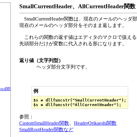
SmallCurrentHeader、AllCurrentHeader
SmallCurrentHeader関数は、現在のメールのヘッダ
現在のメールのヘッダ部分をそのまま返します。
これらの関数の返す値はエディタのマクロで扱える
先頭部分だけが変数に代入される形になります。
返り値（文字列型）
ヘッダ部分文字列です。
rUnited関数（TKInfo.dll）
例
$s = dllfuncstr("SmallCurrentHeader");

参照：
CustomSmallHeader関数
、
HeaderOrikaeshi関数
SmallRootHeader関数など