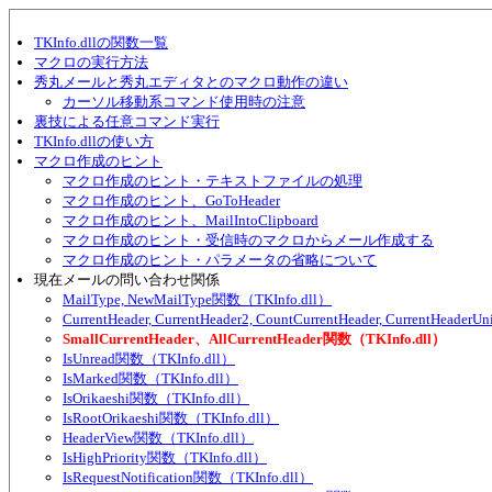
TKInfo.dllの関数一覧
マクロの実行方法
秀丸メールと秀丸エディタとのマクロ動作の違い
カーソル移動系コマンド使用時の注意
裏技による任意コマンド実行
TKInfo.dllの使い方
マクロ作成のヒント
マクロ作成のヒント・テキストファイルの処理
マクロ作成のヒント、GoToHeader
マクロ作成のヒント、MailIntoClipboard
マクロ作成のヒント・受信時のマクロからメール作成する
マクロ作成のヒント・パラメータの省略について
現在メールの問い合わせ関係
MailType, NewMailType関数（TKInfo.dll）
CurrentHeader, CurrentHeader2, CountCurrentHeader, CurrentHeade
SmallCurrentHeader、AllCurrentHeader関数（TKInfo.dll）
IsUnread関数（TKInfo.dll）
IsMarked関数（TKInfo.dll）
IsOrikaeshi関数（TKInfo.dll）
IsRootOrikaeshi関数（TKInfo.dll）
HeaderView関数（TKInfo.dll）
IsHighPriority関数（TKInfo.dll）
IsRequestNotification関数（TKInfo.dll）