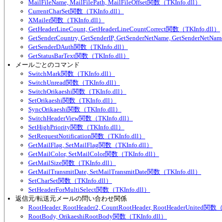
MailFileName, MailFilePath, MailFileOffset関数（TKInfo.dll）
CurrentCharSet関数（TKInfo.dll）
XMailer関数（TKInfo.dll）
GetHeaderLineCount, GetHeaderLineCountCorrect関数（TKInfo.dll）
GetSenderCountry, GetSenderIP, GetSenderNetName, GetSenderNet
GetSenderDAuth関数（TKInfo.dll）
GetStatusBarText関数（TKInfo.dll）
メールごとのコマンド
SwitchMark関数（TKInfo.dll）
SwitchUnread関数（TKInfo.dll）
SwitchOrikaeshi関数（TKInfo.dll）
SetOrikaeshi関数（TKInfo.dll）
SyncOrikaeshi関数（TKInfo.dll）
SwitchHeaderView関数（TKInfo.dll）
SetHighPriority関数（TKInfo.dll）
SetRequestNotification関数（TKInfo.dll）
GetMailFlag, SetMailFlag関数（TKInfo.dll）
GetMailColor, SetMailColor関数（TKInfo.dll）
GetMailSize関数（TKInfo.dll）
GetMailTransmitDate, SetMailTransmitDate関数（TKInfo.dll）
SetCharSet関数（TKInfo.dll）
SetHeaderForMultiSelect関数（TKInfo.dll）
返信元/転送元メールの問い合わせ関係
RootHeader, RootHeader2, CountRootHeader, RootHeaderUnited関数
RootBody, OrikaeshiRootBody関数（TKInfo.dll）