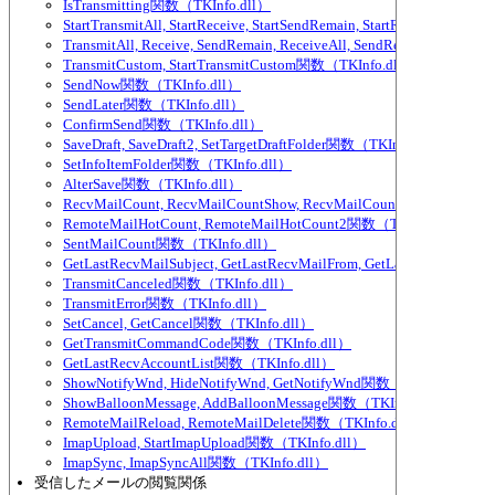
IsTransmitting関数（TKInfo.dll）
StartTransmitAll, StartReceive, StartSendRemain, StartReceiveAll,
TransmitAll, Receive, SendRemain, ReceiveAll, SendRemainAll関数（
TransmitCustom, StartTransmitCustom関数（TKInfo.dll）
SendNow関数（TKInfo.dll）
SendLater関数（TKInfo.dll）
ConfirmSend関数（TKInfo.dll）
SaveDraft, SaveDraft2, SetTargetDraftFolder関数（TKInfo.dll）
SetInfoItemFolder関数（TKInfo.dll）
AlterSave関数（TKInfo.dll）
RecvMailCount, RecvMailCountShow, RecvMailCountExcludeParti
RemoteMailHotCount, RemoteMailHotCount2関数（TKInfo.dll）
SentMailCount関数（TKInfo.dll）
GetLastRecvMailSubject, GetLastRecvMailFrom, GetLastRecvMailTo
TransmitCanceled関数（TKInfo.dll）
TransmitError関数（TKInfo.dll）
SetCancel, GetCancel関数（TKInfo.dll）
GetTransmitCommandCode関数（TKInfo.dll）
GetLastRecvAccountList関数（TKInfo.dll）
ShowNotifyWnd, HideNotifyWnd, GetNotifyWnd関数（TKInfo.dll）
ShowBalloonMessage, AddBalloonMessage関数（TKInfo.dll）
RemoteMailReload, RemoteMailDelete関数（TKInfo.dll）
ImapUpload, StartImapUpload関数（TKInfo.dll）
ImapSync, ImapSyncAll関数（TKInfo.dll）
受信したメールの閲覧関係