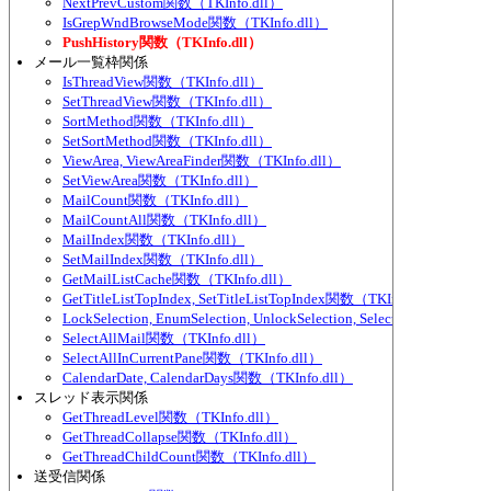
NextPrevCustom関数（TKInfo.dll）
IsGrepWndBrowseMode関数（TKInfo.dll）
PushHistory関数（TKInfo.dll）
メール一覧枠関係
IsThreadView関数（TKInfo.dll）
SetThreadView関数（TKInfo.dll）
SortMethod関数（TKInfo.dll）
SetSortMethod関数（TKInfo.dll）
ViewArea, ViewAreaFinder関数（TKInfo.dll）
SetViewArea関数（TKInfo.dll）
MailCount関数（TKInfo.dll）
MailCountAll関数（TKInfo.dll）
MailIndex関数（TKInfo.dll）
SetMailIndex関数（TKInfo.dll）
GetMailListCache関数（TKInfo.dll）
GetTitleListTopIndex, SetTitleListTopIndex関数（TKInfo.dll）
LockSelection, EnumSelection, UnlockSelection, SelectedMailCou
SelectAllMail関数（TKInfo.dll）
SelectAllInCurrentPane関数（TKInfo.dll）
CalendarDate, CalendarDays関数（TKInfo.dll）
スレッド表示関係
GetThreadLevel関数（TKInfo.dll）
GetThreadCollapse関数（TKInfo.dll）
GetThreadChildCount関数（TKInfo.dll）
送受信関係