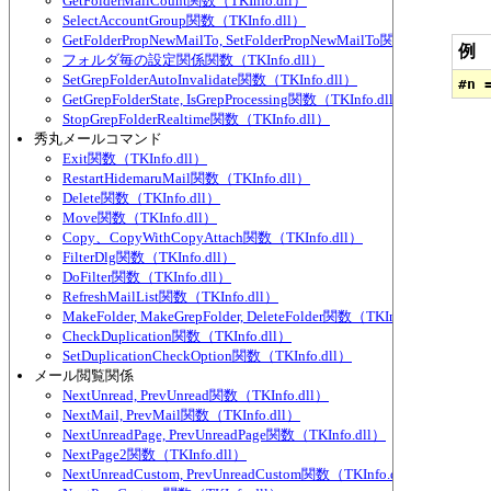
GetFolderMailCount関数（TKInfo.dll）
SelectAccountGroup関数（TKInfo.dll）
GetFolderPropNewMailTo, SetFolderPropNewMailTo関数（TKInfo.dl
例
フォルダ毎の設定関係関数（TKInfo.dll）
SetGrepFolderAutoInvalidate関数（TKInfo.dll）
GetGrepFolderState, IsGrepProcessing関数（TKInfo.dll）
StopGrepFolderRealtime関数（TKInfo.dll）
秀丸メールコマンド
Exit関数（TKInfo.dll）
RestartHidemaruMail関数（TKInfo.dll）
Delete関数（TKInfo.dll）
Move関数（TKInfo.dll）
Copy、CopyWithCopyAttach関数（TKInfo.dll）
FilterDlg関数（TKInfo.dll）
DoFilter関数（TKInfo.dll）
RefreshMailList関数（TKInfo.dll）
MakeFolder, MakeGrepFolder, DeleteFolder関数（TKInfo.dll）
CheckDuplication関数（TKInfo.dll）
SetDuplicationCheckOption関数（TKInfo.dll）
メール閲覧関係
NextUnread, PrevUnread関数（TKInfo.dll）
NextMail, PrevMail関数（TKInfo.dll）
NextUnreadPage, PrevUnreadPage関数（TKInfo.dll）
NextPage2関数（TKInfo.dll）
NextUnreadCustom, PrevUnreadCustom関数（TKInfo.dll）