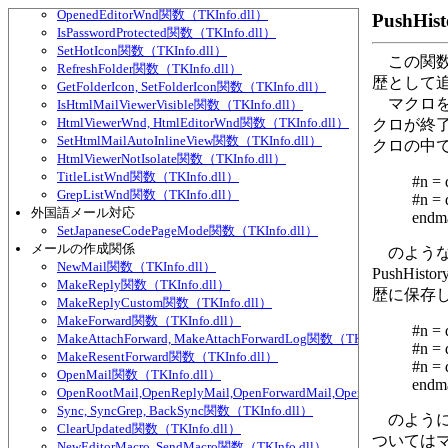
OpenedEditorWnd関数（TKInfo.dll）
PushHi
IsPasswordProtected関数（TKInfo.dll）
SetHotIcon関数（TKInfo.dll）
この関数
RefreshFolder関数（TKInfo.dll）
歴として
GetFolderIcon, SetFolderIcon関数（TKInfo.dll）
マクロを使
IsHtmlMailViewerVisible関数（TKInfo.dll）
HtmlViewerWnd, HtmlEditorWnd関数（TKInfo.dll）
クロが終
SetHtmlMailAutoInlineView関数（TKInfo.dll）
クロの中
HtmlViewerNotIsolate関数（TKInfo.dll）
TitleListWnd関数（TKInfo.dll）
#n = 
GrepListWnd関数（TKInfo.dll）
#n = 
外国語メール対応
endm
SetJapaneseCodePageMode関数（TKInfo.dll）
メールの作成関係
のような
NewMail関数（TKInfo.dll）
PushH
MakeReply関数（TKInfo.dll）
歴に保存
MakeReplyCustom関数（TKInfo.dll）
MakeForward関数（TKInfo.dll）
#n = 
MakeAttachForward, MakeAttachForwardLog関数（TKInfo.dll）
#n = 
MakeResentForward関数（TKInfo.dll）
#n = 
OpenMail関数（TKInfo.dll）
endm
OpenRootMail,OpenReplyMail,OpenForwardMail,OpenLog関数（TKIn
Sync, SyncGrep, BackSync関数（TKInfo.dll）
のように
ClearUpdated関数（TKInfo.dll）
ついては
NewEditorMacro, SendMacro関数（TKInfo.dll）