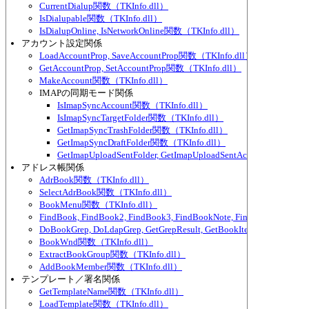
CurrentDialup関数（TKInfo.dll）
IsDialupable関数（TKInfo.dll）
IsDialupOnline, IsNetworkOnline関数（TKInfo.dll）
アカウント設定関係
LoadAccountProp, SaveAccountProp関数（TKInfo.dll）
GetAccountProp, SetAccountProp関数（TKInfo.dll）
MakeAccount関数（TKInfo.dll）
IMAPの同期モード関係
IsImapSyncAccount関数（TKInfo.dll）
IsImapSyncTargetFolder関数（TKInfo.dll）
GetImapSyncTrashFolder関数（TKInfo.dll）
GetImapSyncDraftFolder関数（TKInfo.dll）
GetImapUploadSentFolder, GetImapUploadSentAccount関数（TKI
アドレス帳関係
AdrBook関数（TKInfo.dll）
SelectAdrBook関数（TKInfo.dll）
BookMenu関数（TKInfo.dll）
FindBook, FindBook2, FindBook3, FindBookNote, FindBookNote2
DoBookGrep, DoLdapGrep, GetGrepResult, GetBookItemPart関数（TKI
BookWnd関数（TKInfo.dll）
ExtractBookGroup関数（TKInfo.dll）
AddBookMember関数（TKInfo.dll）
テンプレート／署名関係
GetTemplateName関数（TKInfo.dll）
LoadTemplate関数（TKInfo.dll）