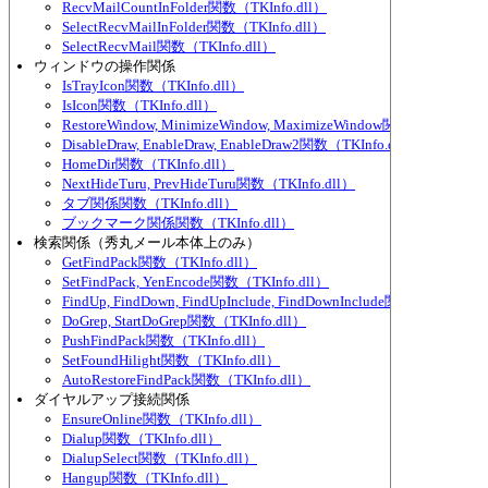
RecvMailCountInFolder関数（TKInfo.dll）
SelectRecvMailInFolder関数（TKInfo.dll）
SelectRecvMail関数（TKInfo.dll）
ウィンドウの操作関係
IsTrayIcon関数（TKInfo.dll）
IsIcon関数（TKInfo.dll）
RestoreWindow, MinimizeWindow, MaximizeWindow関数（TKInfo.dl
DisableDraw, EnableDraw, EnableDraw2関数（TKInfo.dll）
HomeDir関数（TKInfo.dll）
NextHideTuru, PrevHideTuru関数（TKInfo.dll）
タブ関係関数（TKInfo.dll）
ブックマーク関係関数（TKInfo.dll）
検索関係（秀丸メール本体上のみ）
GetFindPack関数（TKInfo.dll）
SetFindPack, YenEncode関数（TKInfo.dll）
FindUp, FindDown, FindUpInclude, FindDownInclude関数（TKInfo.d
DoGrep, StartDoGrep関数（TKInfo.dll）
PushFindPack関数（TKInfo.dll）
SetFoundHilight関数（TKInfo.dll）
AutoRestoreFindPack関数（TKInfo.dll）
ダイヤルアップ接続関係
EnsureOnline関数（TKInfo.dll）
Dialup関数（TKInfo.dll）
DialupSelect関数（TKInfo.dll）
Hangup関数（TKInfo.dll）