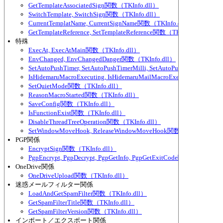
GetTemplateAssociatedSign関数（TKInfo.dll）
SwitchTemplate, SwitchSign関数（TKInfo.dll）
CurrentTemplatName, CurrentSignName関数（TKInfo.dll）
GetTemplateReference, SetTemplateReference関数（TKInfo.dll）
特殊
ExecAt, ExecAtMain関数（TKInfo.dll）
EnvChanged, EnvChangedDanger関数（TKInfo.dll）
SetAutoPushTimer, SetAutoPushTimerMilli, SetAutoPushTimerEver
IsHidemaruMacroExecuting, IsHidemaruMailMacroExecuting関数（TK
SetQuietMode関数（TKInfo.dll）
ReasonMacroStarted関数（TKInfo.dll）
SaveConfig関数（TKInfo.dll）
IsFunctionExist関数（TKInfo.dll）
DisableThreadTreeOperation関数（TKInfo.dll）
SetWindowMoveHook, ReleaseWindowMoveHook関数（TKInfo.dll）
PGP関係
EncryptSign関数（TKInfo.dll）
PgpEncrypt, PgpDecrypt, PgpGetInfo, PgpGetExitCode関数（TKInfo.d
OneDrive関係
OneDriveUpload関数（TKInfo.dll）
迷惑メールフィルター関係
LoadAndGetSpamFilter関数（TKInfo.dll）
GetSpamFilterTitle関数（TKInfo.dll）
GetSpamFilterVersion関数（TKInfo.dll）
インポート／エクスポート関係