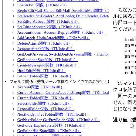
EnableEdit関数（TKInfo.dll）
ちなみに、
BeginEditMail, CancelEditMail, SaveEditMail関数（TKInfo.dll）
ルに戻る
SetHeader, SetHeader2, AddHeader, DeleteHeader, DeleteHeader2, Se
SetEditorAccount関数（TKInfo.dll）
内部コードで
SetEditorAccount2関数（TKInfo.dll）
てくださ
AccountFrom、AccountReplyTo関数（TKInfo.dll）
AddAttach, UndoAttach関数（TKInfo.dll）
loaddl
DeleteAttach関数（TKInfo.dll）
#n = 
RenameAttach関数（TKInfo.dll）
#n = 
GetDontOrikaeshi, SwitchDontOrikaeshi関数（TKInfo.dll）
#n = 
GetEncodedSize関数（TKInfo.dll）
#n = 
CreateMessageId関数（TKInfo.dll）
#n = 
HtmlEdit関数（TKInfo.dll）
endm
SetSentFolder関数（TKInfo.dll）
フォルダ関係（秀丸メール本体ウィンドウでのみ実行可能な物が多い）
のマクロ
Account関数（TKInfo.dll）
クロを終
CurrentAccount, CurrentAccountGroup関数（TKInfo.dll）
同一のメー
CurrentFolder関数（TKInfo.dll）
せん。例え
SelectFolder関数（TKInfo.dll）
じになり
ExpandFolder関数（TKInfo.dll）
NextFolder, PrevFolder関数（TKInfo.dll）
返り値（
GetNextFolder, GetPrevFolder関数（TKInfo.dll）
GetFolderExpandState関数（TKInfo.dll）
返り
GetFolderHotState関数（TKInfo.dll）