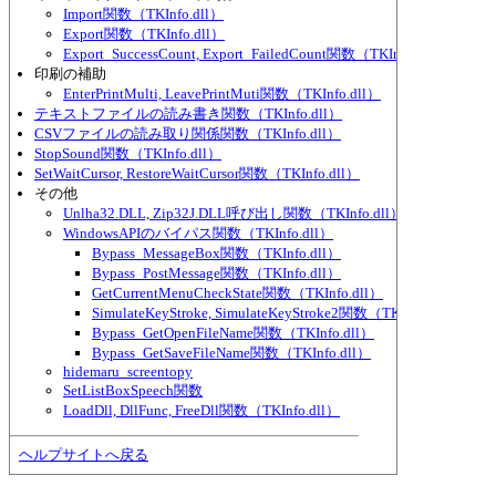
Import関数（TKInfo.dll）
Export関数（TKInfo.dll）
Export_SuccessCount, Export_FailedCount関数（TKInfo.dll）
印刷の補助
EnterPrintMulti, LeavePrintMuti関数（TKInfo.dll）
テキストファイルの読み書き関数（TKInfo.dll）
CSVファイルの読み取り関係関数（TKInfo.dll）
StopSound関数（TKInfo.dll）
SetWaitCursor, RestoreWaitCursor関数（TKInfo.dll）
その他
Unlha32.DLL, Zip32J.DLL呼び出し関数（TKInfo.dll）
WindowsAPIのバイパス関数（TKInfo.dll）
Bypass_MessageBox関数（TKInfo.dll）
Bypass_PostMessage関数（TKInfo.dll）
GetCurrentMenuCheckState関数（TKInfo.dll）
SimulateKeyStroke, SimulateKeyStroke2関数（TKInfo.dll）
Bypass_GetOpenFileName関数（TKInfo.dll）
Bypass_GetSaveFileName関数（TKInfo.dll）
hidemaru_screentopy
SetListBoxSpeech関数
LoadDll, DllFunc, FreeDll関数（TKInfo.dll）
ヘルプサイトへ戻る