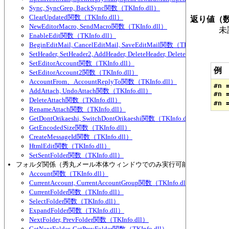
Sync, SyncGrep, BackSync関数（TKInfo.dll）
ClearUpdated関数（TKInfo.dll）
返り値（
NewEditorMacro, SendMacro関数（TKInfo.dll）
未読
EnableEdit関数（TKInfo.dll）
BeginEditMail, CancelEditMail, SaveEditMail関数（TKInfo.dll）
SetHeader, SetHeader2, AddHeader, DeleteHeader, DeleteHeader2, Se
SetEditorAccount関数（TKInfo.dll）
例
SetEditorAccount2関数（TKInfo.dll）
AccountFrom、AccountReplyTo関数（TKInfo.dll）
#n 
AddAttach, UndoAttach関数（TKInfo.dll）
#n 
DeleteAttach関数（TKInfo.dll）
RenameAttach関数（TKInfo.dll）
GetDontOrikaeshi, SwitchDontOrikaeshi関数（TKInfo.dll）
GetEncodedSize関数（TKInfo.dll）
CreateMessageId関数（TKInfo.dll）
HtmlEdit関数（TKInfo.dll）
SetSentFolder関数（TKInfo.dll）
フォルダ関係（秀丸メール本体ウィンドウでのみ実行可能な物が多い）
Account関数（TKInfo.dll）
CurrentAccount, CurrentAccountGroup関数（TKInfo.dll）
CurrentFolder関数（TKInfo.dll）
SelectFolder関数（TKInfo.dll）
ExpandFolder関数（TKInfo.dll）
NextFolder, PrevFolder関数（TKInfo.dll）
GetNextFolder, GetPrevFolder関数（TKInfo.dll）