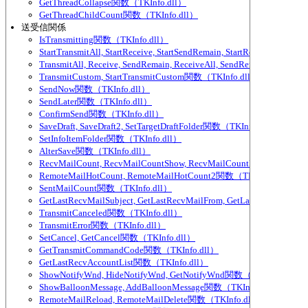
GetThreadCollapse関数（TKInfo.dll）
GetThreadChildCount関数（TKInfo.dll）
送受信関係
IsTransmitting関数（TKInfo.dll）
StartTransmitAll, StartReceive, StartSendRemain, StartReceiveAll,
TransmitAll, Receive, SendRemain, ReceiveAll, SendRemainAll関数（
TransmitCustom, StartTransmitCustom関数（TKInfo.dll）
SendNow関数（TKInfo.dll）
SendLater関数（TKInfo.dll）
ConfirmSend関数（TKInfo.dll）
SaveDraft, SaveDraft2, SetTargetDraftFolder関数（TKInfo.dll）
SetInfoItemFolder関数（TKInfo.dll）
AlterSave関数（TKInfo.dll）
RecvMailCount, RecvMailCountShow, RecvMailCountExcludeParti
RemoteMailHotCount, RemoteMailHotCount2関数（TKInfo.dll）
SentMailCount関数（TKInfo.dll）
GetLastRecvMailSubject, GetLastRecvMailFrom, GetLastRecvMailTo
TransmitCanceled関数（TKInfo.dll）
TransmitError関数（TKInfo.dll）
SetCancel, GetCancel関数（TKInfo.dll）
GetTransmitCommandCode関数（TKInfo.dll）
GetLastRecvAccountList関数（TKInfo.dll）
ShowNotifyWnd, HideNotifyWnd, GetNotifyWnd関数（TKInfo.dll）
ShowBalloonMessage, AddBalloonMessage関数（TKInfo.dll）
RemoteMailReload, RemoteMailDelete関数（TKInfo.dll）