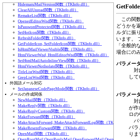
HidemaruMailVersion関数（TKInfo.dll）
GetFol
ClearAllUnread関数（TKInfo.dll）
RemakeList関数（TKInfo.dll）
この関数
OpenedEditorWnd関数（TKInfo.dll）
どうかを
IsPasswordProtected関数（TKInfo.dll）
ルダに振
SetHotIcon関数（TKInfo.dll）
RefreshFolder関数（TKInfo.dll）
います。
GetFolderIcon, SetFolderIcon関数（TKInfo.dll）
「全般的
IsHtmlMailViewerVisible関数（TKInfo.dll）
場合にの
HtmlViewerWnd, HtmlEditorWnd関数（TKInfo.dll）
SetHtmlMailAutoInlineView関数（TKInfo.dll）
パラメー
HtmlViewerNotIsolate関数（TKInfo.dll）
対象
TitleListWnd関数（TKInfo.dll）
して
GrepListWnd関数（TKInfo.dll）
外国語メール対応
SetJapaneseCodePageMode関数（TKInfo.dll）
メールの作成関係
パラメー
NewMail関数（TKInfo.dll）
対象
MakeReply関数（TKInfo.dll）
が作
MakeReplyCustom関数（TKInfo.dll）
ロの
MakeForward関数（TKInfo.dll）
パラ
MakeAttachForward, MakeAttachForwardLog関数（TKInfo.dll）
パラ
MakeResentForward関数（TKInfo.dll）
OpenMail関数（TKInfo.dll）
りま
OpenRootMail,OpenReplyMail,OpenForwardMail,OpenLog関数（TKIn