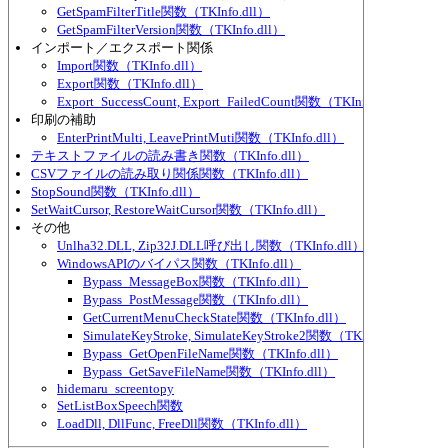
GetSpamFilterTitle関数（TKInfo.dll）
GetSpamFilterVersion関数（TKInfo.dll）
インポート／エクスポート関係
Import関数（TKInfo.dll）
Export関数（TKInfo.dll）
Export_SuccessCount, Export_FailedCount関数（TKInfo.dll）
印刷の補助
EnterPrintMulti, LeavePrintMuti関数（TKInfo.dll）
テキストファイルの読み書き関数（TKInfo.dll）
CSVファイルの読み取り関係関数（TKInfo.dll）
StopSound関数（TKInfo.dll）
SetWaitCursor, RestoreWaitCursor関数（TKInfo.dll）
その他
Unlha32.DLL, Zip32J.DLL呼び出し関数（TKInfo.dll）
WindowsAPIのバイパス関数（TKInfo.dll）
Bypass_MessageBox関数（TKInfo.dll）
Bypass_PostMessage関数（TKInfo.dll）
GetCurrentMenuCheckState関数（TKInfo.dll）
SimulateKeyStroke, SimulateKeyStroke2関数（TKInfo.dll）
Bypass_GetOpenFileName関数（TKInfo.dll）
Bypass_GetSaveFileName関数（TKInfo.dll）
hidemaru_screentopy
SetListBoxSpeech関数
LoadDll, DllFunc, FreeDll関数（TKInfo.dll）