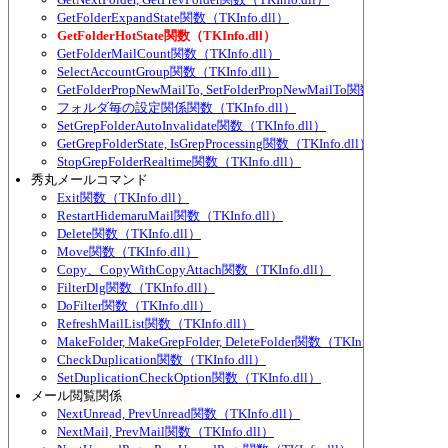
GetFolderExpandState関数（TKInfo.dll）
GetFolderHotState関数（TKInfo.dll）
GetFolderMailCount関数（TKInfo.dll）
SelectAccountGroup関数（TKInfo.dll）
GetFolderPropNewMailTo, SetFolderPropNewMailTo関数（TKInfo.dl
フォルダ毎の設定関係関数（TKInfo.dll）
SetGrepFolderAutoInvalidate関数（TKInfo.dll）
GetGrepFolderState, IsGrepProcessing関数（TKInfo.dll）
StopGrepFolderRealtime関数（TKInfo.dll）
秀丸メールコマンド
Exit関数（TKInfo.dll）
RestartHidemaruMail関数（TKInfo.dll）
Delete関数（TKInfo.dll）
Move関数（TKInfo.dll）
Copy、CopyWithCopyAttach関数（TKInfo.dll）
FilterDlg関数（TKInfo.dll）
DoFilter関数（TKInfo.dll）
RefreshMailList関数（TKInfo.dll）
MakeFolder, MakeGrepFolder, DeleteFolder関数（TKInfo.dll）
CheckDuplication関数（TKInfo.dll）
SetDuplicationCheckOption関数（TKInfo.dll）
メール閲覧関係
NextUnread, PrevUnread関数（TKInfo.dll）
NextMail, PrevMail関数（TKInfo.dll）