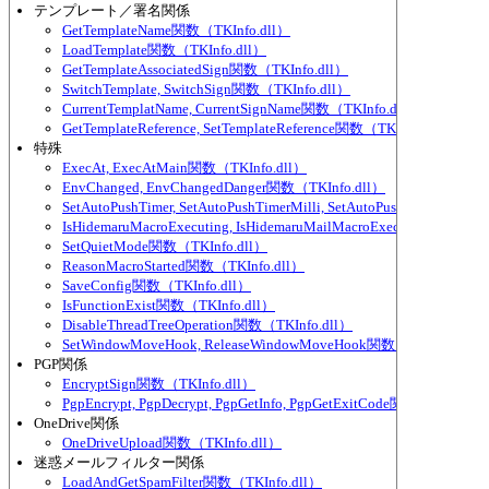
テンプレート／署名関係
GetTemplateName関数（TKInfo.dll）
LoadTemplate関数（TKInfo.dll）
GetTemplateAssociatedSign関数（TKInfo.dll）
SwitchTemplate, SwitchSign関数（TKInfo.dll）
CurrentTemplatName, CurrentSignName関数（TKInfo.dll）
GetTemplateReference, SetTemplateReference関数（TKInfo.dll）
特殊
ExecAt, ExecAtMain関数（TKInfo.dll）
EnvChanged, EnvChangedDanger関数（TKInfo.dll）
SetAutoPushTimer, SetAutoPushTimerMilli, SetAutoPushTimerEver
IsHidemaruMacroExecuting, IsHidemaruMailMacroExecuting関数（TK
SetQuietMode関数（TKInfo.dll）
ReasonMacroStarted関数（TKInfo.dll）
SaveConfig関数（TKInfo.dll）
IsFunctionExist関数（TKInfo.dll）
DisableThreadTreeOperation関数（TKInfo.dll）
SetWindowMoveHook, ReleaseWindowMoveHook関数（TKInfo.dll）
PGP関係
EncryptSign関数（TKInfo.dll）
PgpEncrypt, PgpDecrypt, PgpGetInfo, PgpGetExitCode関数（TKInfo.d
OneDrive関係
OneDriveUpload関数（TKInfo.dll）
迷惑メールフィルター関係
LoadAndGetSpamFilter関数（TKInfo.dll）