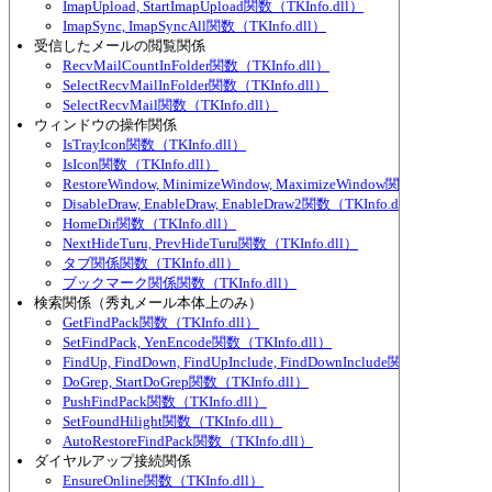
ImapUpload, StartImapUpload関数（TKInfo.dll）
ImapSync, ImapSyncAll関数（TKInfo.dll）
受信したメールの閲覧関係
RecvMailCountInFolder関数（TKInfo.dll）
SelectRecvMailInFolder関数（TKInfo.dll）
SelectRecvMail関数（TKInfo.dll）
ウィンドウの操作関係
IsTrayIcon関数（TKInfo.dll）
IsIcon関数（TKInfo.dll）
RestoreWindow, MinimizeWindow, MaximizeWindow関数（TKInfo.dl
DisableDraw, EnableDraw, EnableDraw2関数（TKInfo.dll）
HomeDir関数（TKInfo.dll）
NextHideTuru, PrevHideTuru関数（TKInfo.dll）
タブ関係関数（TKInfo.dll）
ブックマーク関係関数（TKInfo.dll）
検索関係（秀丸メール本体上のみ）
GetFindPack関数（TKInfo.dll）
SetFindPack, YenEncode関数（TKInfo.dll）
FindUp, FindDown, FindUpInclude, FindDownInclude関数（TKInfo.d
DoGrep, StartDoGrep関数（TKInfo.dll）
PushFindPack関数（TKInfo.dll）
SetFoundHilight関数（TKInfo.dll）
AutoRestoreFindPack関数（TKInfo.dll）
ダイヤルアップ接続関係
EnsureOnline関数（TKInfo.dll）