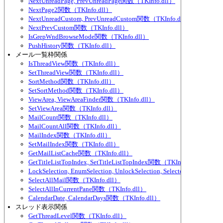
NextUnreadPage, PrevUnreadPage関数（TKInfo.dll）
NextPage2関数（TKInfo.dll）
NextUnreadCustom, PrevUnreadCustom関数（TKInfo.dll）
NextPrevCustom関数（TKInfo.dll）
IsGrepWndBrowseMode関数（TKInfo.dll）
PushHistory関数（TKInfo.dll）
メール一覧枠関係
IsThreadView関数（TKInfo.dll）
SetThreadView関数（TKInfo.dll）
SortMethod関数（TKInfo.dll）
SetSortMethod関数（TKInfo.dll）
ViewArea, ViewAreaFinder関数（TKInfo.dll）
SetViewArea関数（TKInfo.dll）
MailCount関数（TKInfo.dll）
MailCountAll関数（TKInfo.dll）
MailIndex関数（TKInfo.dll）
SetMailIndex関数（TKInfo.dll）
GetMailListCache関数（TKInfo.dll）
GetTitleListTopIndex, SetTitleListTopIndex関数（TKInfo.dll）
LockSelection, EnumSelection, UnlockSelection, SelectedMailCou
SelectAllMail関数（TKInfo.dll）
SelectAllInCurrentPane関数（TKInfo.dll）
CalendarDate, CalendarDays関数（TKInfo.dll）
スレッド表示関係
GetThreadLevel関数（TKInfo.dll）