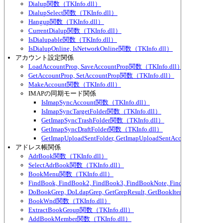
Dialup関数（TKInfo.dll）
DialupSelect関数（TKInfo.dll）
Hangup関数（TKInfo.dll）
CurrentDialup関数（TKInfo.dll）
IsDialupable関数（TKInfo.dll）
IsDialupOnline, IsNetworkOnline関数（TKInfo.dll）
アカウント設定関係
LoadAccountProp, SaveAccountProp関数（TKInfo.dll）
GetAccountProp, SetAccountProp関数（TKInfo.dll）
MakeAccount関数（TKInfo.dll）
IMAPの同期モード関係
IsImapSyncAccount関数（TKInfo.dll）
IsImapSyncTargetFolder関数（TKInfo.dll）
GetImapSyncTrashFolder関数（TKInfo.dll）
GetImapSyncDraftFolder関数（TKInfo.dll）
GetImapUploadSentFolder, GetImapUploadSentAccount関数（TKI
アドレス帳関係
AdrBook関数（TKInfo.dll）
SelectAdrBook関数（TKInfo.dll）
BookMenu関数（TKInfo.dll）
FindBook, FindBook2, FindBook3, FindBookNote, FindBookNote2
DoBookGrep, DoLdapGrep, GetGrepResult, GetBookItemPart関数（TKI
BookWnd関数（TKInfo.dll）
ExtractBookGroup関数（TKInfo.dll）
AddBookMember関数（TKInfo.dll）