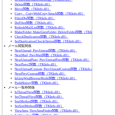
Delete関数（TKInfo.dll）
Move関数（TKInfo.dll）
Copy、CopyWithCopyAttach関数（TKInfo.dll）
FilterDlg関数（TKInfo.dll）
DoFilter関数（TKInfo.dll）
RefreshMailList関数（TKInfo.dll）
MakeFolder, MakeGrepFolder, DeleteFolder関数（TKInfo.dll）
CheckDuplication関数（TKInfo.dll）
SetDuplicationCheckOption関数（TKInfo.dll）
メール閲覧関係
NextUnread, PrevUnread関数（TKInfo.dll）
NextMail, PrevMail関数（TKInfo.dll）
NextUnreadPage, PrevUnreadPage関数（TKInfo.dll）
NextPage2関数（TKInfo.dll）
NextUnreadCustom, PrevUnreadCustom関数（TKInfo.dll）
NextPrevCustom関数（TKInfo.dll）
IsGrepWndBrowseMode関数（TKInfo.dll）
PushHistory関数（TKInfo.dll）
メール一覧枠関係
IsThreadView関数（TKInfo.dll）
SetThreadView関数（TKInfo.dll）
SortMethod関数（TKInfo.dll）
SetSortMethod関数（TKInfo.dll）
ViewArea, ViewAreaFinder関数（TKInfo.dll）