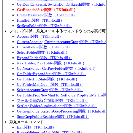
GetDontOrikaeshi, SwitchDontOrikaeshi関数（TKInfo.dll）
GetEncodedSize関数（TKInfo.dll）
CreateMessageId関数（TKInfo.dll）
HtmlEdit関数（TKInfo.dll）
SetSentFolder関数（TKInfo.dll）
フォルダ関係（秀丸メール本体ウィンドウでのみ実行可能な物が多い）
Account関数（TKInfo.dll）
CurrentAccount, CurrentAccountGroup関数（TKInfo.dll）
CurrentFolder関数（TKInfo.dll）
SelectFolder関数（TKInfo.dll）
ExpandFolder関数（TKInfo.dll）
NextFolder, PrevFolder関数（TKInfo.dll）
GetNextFolder, GetPrevFolder関数（TKInfo.dll）
GetFolderExpandState関数（TKInfo.dll）
GetFolderHotState関数（TKInfo.dll）
GetFolderMailCount関数（TKInfo.dll）
SelectAccountGroup関数（TKInfo.dll）
GetFolderPropNewMailTo, SetFolderPropNewMailTo関数（TKInfo.dl
フォルダ毎の設定関係関数（TKInfo.dll）
SetGrepFolderAutoInvalidate関数（TKInfo.dll）
GetGrepFolderState, IsGrepProcessing関数（TKInfo.dll）
StopGrepFolderRealtime関数（TKInfo.dll）
秀丸メールコマンド
Exit関数（TKInfo.dll）
RestartHidemaruMail関数（TKInfo.dll）