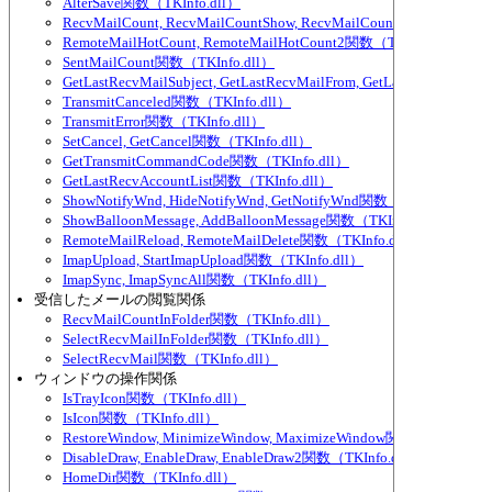
AlterSave関数（TKInfo.dll）
RecvMailCount, RecvMailCountShow, RecvMailCountExcludeParti
RemoteMailHotCount, RemoteMailHotCount2関数（TKInfo.dll）
SentMailCount関数（TKInfo.dll）
GetLastRecvMailSubject, GetLastRecvMailFrom, GetLastRecvMailTo
TransmitCanceled関数（TKInfo.dll）
TransmitError関数（TKInfo.dll）
SetCancel, GetCancel関数（TKInfo.dll）
GetTransmitCommandCode関数（TKInfo.dll）
GetLastRecvAccountList関数（TKInfo.dll）
ShowNotifyWnd, HideNotifyWnd, GetNotifyWnd関数（TKInfo.dll）
ShowBalloonMessage, AddBalloonMessage関数（TKInfo.dll）
RemoteMailReload, RemoteMailDelete関数（TKInfo.dll）
ImapUpload, StartImapUpload関数（TKInfo.dll）
ImapSync, ImapSyncAll関数（TKInfo.dll）
受信したメールの閲覧関係
RecvMailCountInFolder関数（TKInfo.dll）
SelectRecvMailInFolder関数（TKInfo.dll）
SelectRecvMail関数（TKInfo.dll）
ウィンドウの操作関係
IsTrayIcon関数（TKInfo.dll）
IsIcon関数（TKInfo.dll）
RestoreWindow, MinimizeWindow, MaximizeWindow関数（TKInfo.dl
DisableDraw, EnableDraw, EnableDraw2関数（TKInfo.dll）
HomeDir関数（TKInfo.dll）