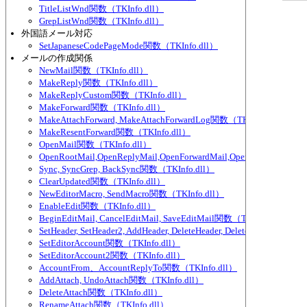
TitleListWnd関数（TKInfo.dll）
GrepListWnd関数（TKInfo.dll）
外国語メール対応
SetJapaneseCodePageMode関数（TKInfo.dll）
メールの作成関係
NewMail関数（TKInfo.dll）
MakeReply関数（TKInfo.dll）
MakeReplyCustom関数（TKInfo.dll）
MakeForward関数（TKInfo.dll）
MakeAttachForward, MakeAttachForwardLog関数（TKInfo.dll）
MakeResentForward関数（TKInfo.dll）
OpenMail関数（TKInfo.dll）
OpenRootMail,OpenReplyMail,OpenForwardMail,OpenLog関数（TKIn
Sync, SyncGrep, BackSync関数（TKInfo.dll）
ClearUpdated関数（TKInfo.dll）
NewEditorMacro, SendMacro関数（TKInfo.dll）
EnableEdit関数（TKInfo.dll）
BeginEditMail, CancelEditMail, SaveEditMail関数（TKInfo.dll）
SetHeader, SetHeader2, AddHeader, DeleteHeader, DeleteHeader2, Se
SetEditorAccount関数（TKInfo.dll）
SetEditorAccount2関数（TKInfo.dll）
AccountFrom、AccountReplyTo関数（TKInfo.dll）
AddAttach, UndoAttach関数（TKInfo.dll）
DeleteAttach関数（TKInfo.dll）
RenameAttach関数（TKInfo.dll）