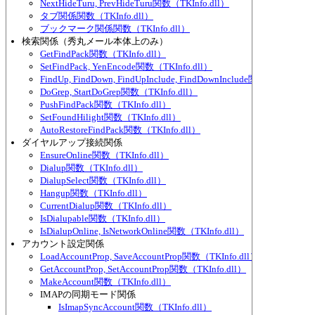
NextHideTuru, PrevHideTuru関数（TKInfo.dll）
タブ関係関数（TKInfo.dll）
ブックマーク関係関数（TKInfo.dll）
検索関係（秀丸メール本体上のみ）
GetFindPack関数（TKInfo.dll）
SetFindPack, YenEncode関数（TKInfo.dll）
FindUp, FindDown, FindUpInclude, FindDownInclude関数（TKInfo.d
DoGrep, StartDoGrep関数（TKInfo.dll）
PushFindPack関数（TKInfo.dll）
SetFoundHilight関数（TKInfo.dll）
AutoRestoreFindPack関数（TKInfo.dll）
ダイヤルアップ接続関係
EnsureOnline関数（TKInfo.dll）
Dialup関数（TKInfo.dll）
DialupSelect関数（TKInfo.dll）
Hangup関数（TKInfo.dll）
CurrentDialup関数（TKInfo.dll）
IsDialupable関数（TKInfo.dll）
IsDialupOnline, IsNetworkOnline関数（TKInfo.dll）
アカウント設定関係
LoadAccountProp, SaveAccountProp関数（TKInfo.dll）
GetAccountProp, SetAccountProp関数（TKInfo.dll）
MakeAccount関数（TKInfo.dll）
IMAPの同期モード関係
IsImapSyncAccount関数（TKInfo.dll）