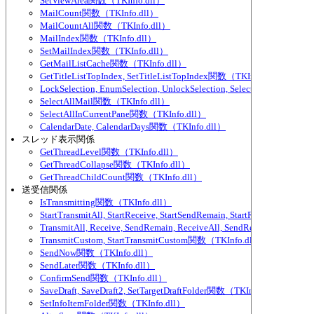
SetViewArea関数（TKInfo.dll）
MailCount関数（TKInfo.dll）
MailCountAll関数（TKInfo.dll）
MailIndex関数（TKInfo.dll）
SetMailIndex関数（TKInfo.dll）
GetMailListCache関数（TKInfo.dll）
GetTitleListTopIndex, SetTitleListTopIndex関数（TKInfo.dll）
LockSelection, EnumSelection, UnlockSelection, SelectedMailCou
SelectAllMail関数（TKInfo.dll）
SelectAllInCurrentPane関数（TKInfo.dll）
CalendarDate, CalendarDays関数（TKInfo.dll）
スレッド表示関係
GetThreadLevel関数（TKInfo.dll）
GetThreadCollapse関数（TKInfo.dll）
GetThreadChildCount関数（TKInfo.dll）
送受信関係
IsTransmitting関数（TKInfo.dll）
StartTransmitAll, StartReceive, StartSendRemain, StartReceiveAll,
TransmitAll, Receive, SendRemain, ReceiveAll, SendRemainAll関数（
TransmitCustom, StartTransmitCustom関数（TKInfo.dll）
SendNow関数（TKInfo.dll）
SendLater関数（TKInfo.dll）
ConfirmSend関数（TKInfo.dll）
SaveDraft, SaveDraft2, SetTargetDraftFolder関数（TKInfo.dll）
SetInfoItemFolder関数（TKInfo.dll）