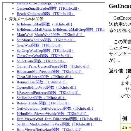
PlainTextToHtml関数（TKInfo.dll）
GetEnc
CustomSmallHeader関数（TKInfo.dll）
HeaderOrikaeshi関数（TKInfo.dll）
GetEn
秀丸メール本体関係
送信用の
IsHidemaruMail関数（TKInfo.dll）
IsHidemaruMailMain, IsHidemaruMailGrep関数（TKInfo.dll）
るのか知
MainWnd, MainWnd2関数（TKInfo.dll）
SetMainWndTop関数（TKInfo.dll）
この関数
GrepWnd関数（TKInfo.dll）
したメール
SetGrepWndTop関数（TKInfo.dll）
サイズと
CloseGrepWnd関数（TKInfo.dll）
が）。
SelectPane関数（TKInfo.dll）
CurrentPane, CurrentPane2関数（TKInfo.dll）
返り値（
HidemaruMailVersion関数（TKInfo.dll）
ClearAllUnread関数（TKInfo.dll）
メー
RemakeList関数（TKInfo.dll）
ます
OpenedEditorWnd関数（TKInfo.dll）
サイ
IsPasswordProtected関数（TKInfo.dll）
がで
SetHotIcon関数（TKInfo.dll）
RefreshFolder関数（TKInfo.dll）
GetFolderIcon, SetFolderIcon関数（TKInfo.dll）
IsHtmlMailViewerVisible関数（TKInfo.dll）
例
HtmlViewerWnd, HtmlEditorWnd関数（TKInfo.dll）
SetHtmlMailAutoInlineView関数（TKInfo.dll）
HtmlViewerNotIsolate関数（TKInfo.dll）