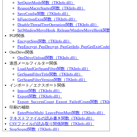
SetQuietMode関数（TKInfo.dll）
ReasonMacroStarted関数（TKInfo.dll）
SaveConfig関数（TKInfo.dll）
IsFunctionExist関数（TKInfo.dll）
DisableThreadTreeOperation関数（TKInfo.dll）
SetWindowMoveHook, ReleaseWindowMoveHook関数（TKInfo.dll）
PGP関係
EncryptSign関数（TKInfo.dll）
PgpEncrypt, PgpDecrypt, PgpGetInfo, PgpGetExitCode関数（TKInfo.d
OneDrive関係
OneDriveUpload関数（TKInfo.dll）
迷惑メールフィルター関係
LoadAndGetSpamFilter関数（TKInfo.dll）
GetSpamFilterTitle関数（TKInfo.dll）
GetSpamFilterVersion関数（TKInfo.dll）
インポート／エクスポート関係
Import関数（TKInfo.dll）
Export関数（TKInfo.dll）
Export_SuccessCount, Export_FailedCount関数（TKInfo.dll）
印刷の補助
EnterPrintMulti, LeavePrintMuti関数（TKInfo.dll）
テキストファイルの読み書き関数（TKInfo.dll）
CSVファイルの読み取り関係関数（TKInfo.dll）
StopSound関数（TKInfo.dll）
SetWaitCursor, RestoreWaitCursor関数（TKInfo.dll）