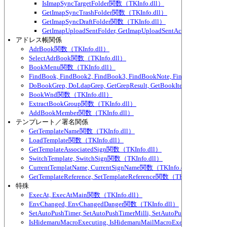
IsImapSyncTargetFolder関数（TKInfo.dll）
GetImapSyncTrashFolder関数（TKInfo.dll）
GetImapSyncDraftFolder関数（TKInfo.dll）
GetImapUploadSentFolder, GetImapUploadSentAccount関数（TKI
アドレス帳関係
AdrBook関数（TKInfo.dll）
SelectAdrBook関数（TKInfo.dll）
BookMenu関数（TKInfo.dll）
FindBook, FindBook2, FindBook3, FindBookNote, FindBookNote2
DoBookGrep, DoLdapGrep, GetGrepResult, GetBookItemPart関数（TKI
BookWnd関数（TKInfo.dll）
ExtractBookGroup関数（TKInfo.dll）
AddBookMember関数（TKInfo.dll）
テンプレート／署名関係
GetTemplateName関数（TKInfo.dll）
LoadTemplate関数（TKInfo.dll）
GetTemplateAssociatedSign関数（TKInfo.dll）
SwitchTemplate, SwitchSign関数（TKInfo.dll）
CurrentTemplatName, CurrentSignName関数（TKInfo.dll）
GetTemplateReference, SetTemplateReference関数（TKInfo.dll）
特殊
ExecAt, ExecAtMain関数（TKInfo.dll）
EnvChanged, EnvChangedDanger関数（TKInfo.dll）
SetAutoPushTimer, SetAutoPushTimerMilli, SetAutoPushTimerEver
IsHidemaruMacroExecuting, IsHidemaruMailMacroExecuting関数（TK