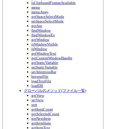
isClipboardFormatAvailable
menu
menuArray
getSpaceSelectMode
setSpaceSelectMode
getArg
findWindow
findWindowEx
getWindow
isWindowVisible
isWindow
getWindowText
getCurrentWindowHandle
getStaticVariable
setStaticVariable
setAttentionBar
browseFile
loadTextFile
loadDll
グローバルのメソッド(ファイル一覧)
getView
setView
sort
getItemCount
getSelectedCount
getNextItem
getItemState
getItemText