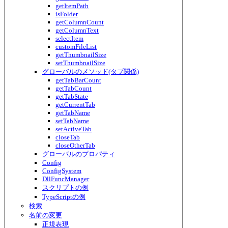
getItemPath
isFolder
getColumnCount
getColumnText
selectItem
customFileList
getThumbnailSize
setThumbnailSize
グローバルのメソッド(タブ関係)
getTabBarCount
getTabCount
getTabState
getCurrentTab
getTabName
setTabName
setActiveTab
closeTab
closeOtherTab
グローバルのプロパティ
Config
ConfigSystem
DllFuncManager
スクリプトの例
TypeScriptの例
検索
名前の変更
正規表現