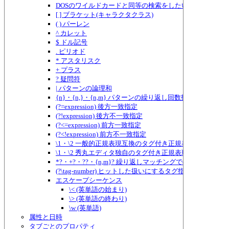
DOSのワイルドカードと同等の検索をしたい場合
[ ] ブラケット(キャラクタクラス)
( ) パーレン
^ カレット
$ ドル記号
. ピリオド
* アスタリスク
+ プラス
? 疑問符
| パターンの論理和
{n}・{n,}・{n,m} パターンの繰り返し回数指定
(?=expression) 後方一致指定
(?!expression) 後方不一致指定
(?<=expression) 前方一致指定
(?<!expression) 前方不一致指定
\1・\2 一般的正規表現互換のタグ付き正規表現
\1・\2 秀丸エディタ独自のタグ付き正規表現
*?・+?・??・{n,m}? 繰り返しマッチングでのものぐさ指定
(?\tag-number) ヒットした扱いにするタグ指定
エスケープシーケンス
\< (英単語の始まり)
\> (英単語の終わり)
\w (英単語)
属性と日時
タブごとのプロパティ