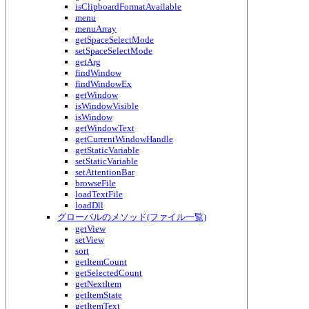
isClipboardFormatAvailable
menu
menuArray
getSpaceSelectMode
setSpaceSelectMode
getArg
findWindow
findWindowEx
getWindow
isWindowVisible
isWindow
getWindowText
getCurrentWindowHandle
getStaticVariable
setStaticVariable
setAttentionBar
browseFile
loadTextFile
loadDll
グローバルのメソッド(ファイル一覧)
getView
setView
sort
getItemCount
getSelectedCount
getNextItem
getItemState
getItemText