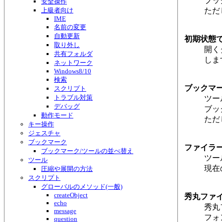
ブッ
安全操作
上級者向け
ただ
IME
名前の変更
自動更新
初期状態
取り外し
開く
共有フォルダ
しま
ネットワーク
Windows8/10
検索
ブックマ
スクリプト
トラブル対策
ツー
デバッグ
ブッ
動作モード
ただ
キー操作
ジェスチャ
ブックマーク
ファイラ
ブックマーク/ツールの並べ替え
ツー
ツール
現在
圧縮や展開の方法
スクリプト
グローバルのメソッド(一般)
createObject
秀丸ファイ
echo
秀丸
message
フォ
question