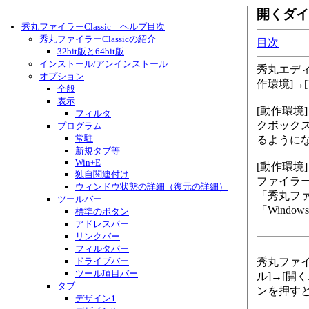
開くダ
秀丸ファイラーClassic ヘルプ目次
秀丸ファイラーClassicの紹介
目次
32bit版と64bit版
インストール/アンインストール
秀丸エディ
オプション
作環境]→
全般
表示
[動作環境
フィルタ
クボックス
プログラム
常駐
るように
新規タブ等
Win+E
[動作環境
独自関連付け
ファイラー
ウィンドウ状態の詳細（復元の詳細）
「秀丸ファイ
ツールバー
「Wind
標準のボタン
アドレスバー
リンクバー
フィルタバー
ドライブバー
秀丸ファイ
ツール項目バー
ル]→[開
タブ
ンを押す
デザイン1