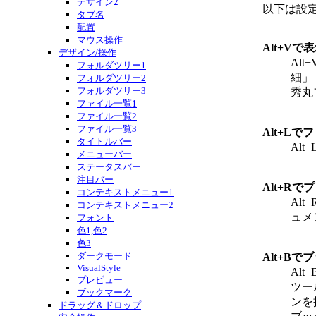
デザイン2
以下は設
タブ名
配置
マウス操作
Alt+V
デザイン/操作
Al
フォルダツリー1
細」
フォルダツリー2
フォルダツリー3
秀丸
ファイル一覧1
ファイル一覧2
ファイル一覧3
Alt+L
タイトルバー
Al
メニューバー
ステータスバー
注目バー
Alt+R
コンテキストメニュー1
Al
コンテキストメニュー2
ュメ
フォント
色1,色2
色3
ダークモード
Alt+B
VisualStyle
Al
プレビュー
ツー
ブックマーク
ンを
ドラッグ＆ドロップ