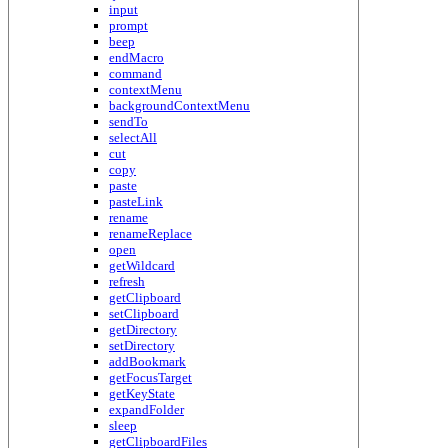
input
prompt
beep
endMacro
command
contextMenu
backgroundContextMenu
sendTo
selectAll
cut
copy
paste
pasteLink
rename
renameReplace
open
getWildcard
refresh
getClipboard
setClipboard
getDirectory
setDirectory
addBookmark
getFocusTarget
getKeyState
expandFolder
sleep
getClipboardFiles