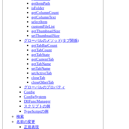
getItemPath
isFolder
getColumnCount
getColumnText
selectItem
customFileList
getThumbnailSize
setThumbnailSize
グローバルのメソッド(タブ関係)
getTabBarCount
getTabCount
getTabState
getCurrentTab
getTabName
setTabName
setActiveTab
closeTab
closeOtherTab
グローバルのプロパティ
Config
ConfigSystem
DllFuncManager
スクリプトの例
TypeScriptの例
検索
名前の変更
正規表現