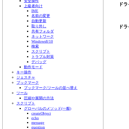
安全操作
ドラ
上級者向け
IME
名前の変更
自動更新
取り外し
ドラ
共有フォルダ
ネットワーク
Windows8/10
検索
スクリプト
トラブル対策
デバッグ
動作モード
キー操作
ジェスチャ
ブックマーク
ブックマーク/ツールの並べ替え
ツール
圧縮や展開の方法
スクリプト
グローバルのメソッド(一般)
createObject
echo
message
question