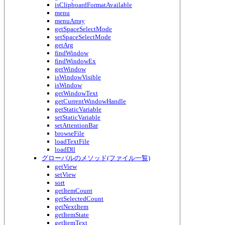
isClipboardFormatAvailable
menu
menuArray
getSpaceSelectMode
setSpaceSelectMode
getArg
findWindow
findWindowEx
getWindow
isWindowVisible
isWindow
getWindowText
getCurrentWindowHandle
getStaticVariable
setStaticVariable
setAttentionBar
browseFile
loadTextFile
loadDll
グローバルのメソッド(ファイル一覧)
getView
setView
sort
getItemCount
getSelectedCount
getNextItem
getItemState
getItemText