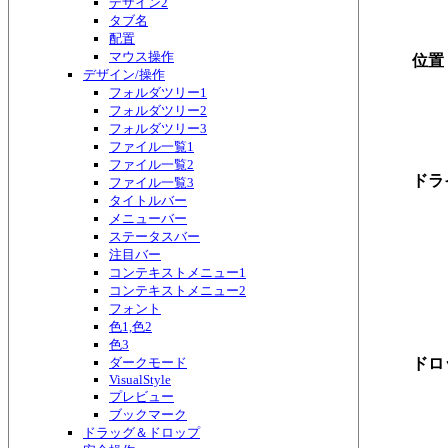
デザイン2
タブ名
配置
マウス操作
位置
デザイン/操作
フォルダツリー1
フォルダツリー2
フォルダツリー3
ファイル一覧1
ファイル一覧2
ドラ
ファイル一覧3
タイトルバー
メニューバー
ステータスバー
注目バー
コンテキストメニュー1
コンテキストメニュー2
フォント
色1,色2
色3
ダークモード
ドロ
VisualStyle
プレビュー
ブックマーク
ドラッグ＆ドロップ