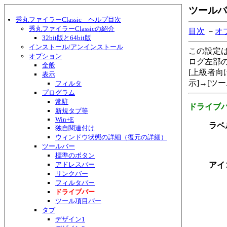
ツールバ
秀丸ファイラーClassic ヘルプ目次
秀丸ファイラーClassicの紹介
目次
－
オ
32bit版と64bit版
インストール/アンインストール
この設定
オプション
ログ左部の
全般
[上級者向
表示
示]→[ツ
フィルタ
プログラム
常駐
ドライブ
新規タブ等
Win+E
ラベ
独自関連付け
ウィンドウ状態の詳細（復元の詳細）
ツールバー
標準のボタン
アドレスバー
アイ
リンクバー
フィルタバー
ドライブバー
ツール項目バー
タブ
デザイン1