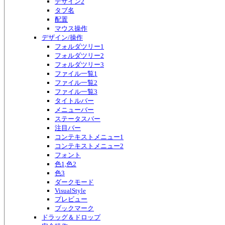
デザイン2
タブ名
配置
マウス操作
デザイン/操作
フォルダツリー1
フォルダツリー2
フォルダツリー3
ファイル一覧1
ファイル一覧2
ファイル一覧3
タイトルバー
メニューバー
ステータスバー
注目バー
コンテキストメニュー1
コンテキストメニュー2
フォント
色1,色2
色3
ダークモード
VisualStyle
プレビュー
ブックマーク
ドラッグ＆ドロップ