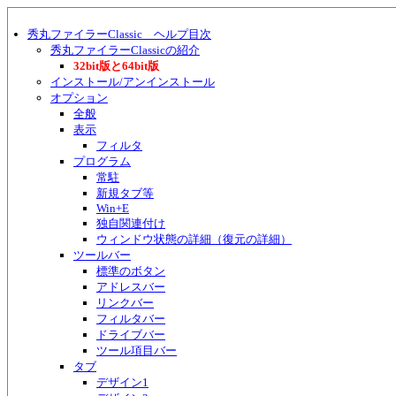
秀丸ファイラーClassic ヘルプ目次
秀丸ファイラーClassicの紹介
32bit版と64bit版
インストール/アンインストール
オプション
全般
表示
フィルタ
プログラム
常駐
新規タブ等
Win+E
独自関連付け
ウィンドウ状態の詳細（復元の詳細）
ツールバー
標準のボタン
アドレスバー
リンクバー
フィルタバー
ドライブバー
ツール項目バー
タブ
デザイン1