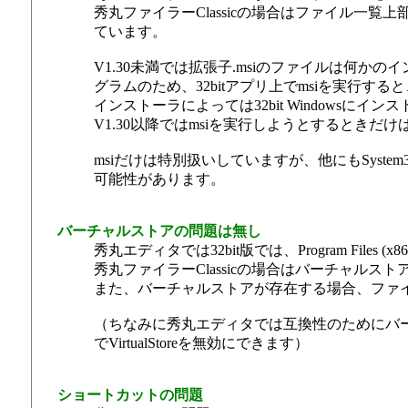
秀丸ファイラーClassicの場合はファイル一
ています。
V1.30未満では拡張子.msiのファイルは何かの
グラムのため、32bitアプリ上でmsiを実行する
インストーラによっては32bit Windows
V1.30以降ではmsiを実行しようとするとき
msiだけは特別扱いしていますが、他にもSyst
可能性があります。
バーチャルストアの問題は無し
秀丸エディタでは32bit版では、Program Fi
秀丸ファイラーClassicの場合はバーチャルス
また、バーチャルストアが存在する場合、ファ
（ちなみに秀丸エディタでは互換性のためにバーチャ
でVirtualStoreを無効にできます）
ショートカットの問題