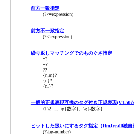
前方一致指定
(?<=expression)
前方不一致指定
(?<!expression)
繰り返しマッチングでのものぐさ指定
*?
+?
??
{n,m}?
{n}?
{n,}?
一般的正規表現互換のタグ付き正規表現(V1.50から
\1 \2 ...、\g{数字}、\g{-数字}
ヒットした扱いにするタグ指定（HmJre.dll独
(?\tag-number)