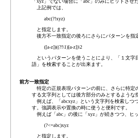
「xyz」でない場合に「abc」のみにヒットさ
上記例では、
abc(?!xyz)
と指定します。
後方不一致指定の後ろにさらにパターンを指定
([a-z])((?!\1)[a-z])\2
というパターンを使うことにより、「１文字目
語」を検索することが出来ます。
前方一致指定
特定の正規表現パターンの前に、さらに特定の
する文字列としては後方部分のみとするような
例えば、「abcxyz」という文字列を検索しつ
す。強調表示や置換の時に使うと便利です。
例えば「abc」の後に「xyz」が続きつつ、ヒ
(?<=abc)xyz
と指定します。