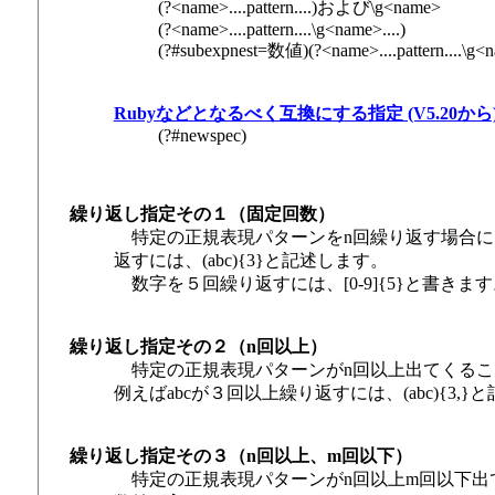
(?<name>....pattern....)および\g<name>
(?<name>....pattern....\g<name>....)
(?#subexpnest=数値)(?<name>....pattern....\g<n
Rubyなどとなるべく互換にする指定 (V5.20から
(?#newspec)
繰り返し指定その１（固定回数）
特定の正規表現パターンをn回繰り返す場合には
返すには、(abc){3}と記述します。
数字を５回繰り返すには、[0-9]{5}と書きます
繰り返し指定その２（n回以上）
特定の正規表現パターンがn回以上出てくること
例えばabcが３回以上繰り返すには、(abc){3,}
繰り返し指定その３（n回以上、m回以下）
特定の正規表現パターンがn回以上m回以下出て