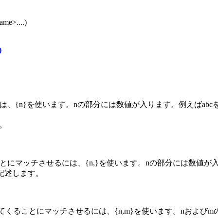
ame>....)
)
、{n}を使います。nの部分には数値が入ります。例えばabc
。
にマッチさせるには、{n,}を使います。nの部分には数値が
と記述します。
くることにマッチさせるには、{n,m}を使います。nおよびm