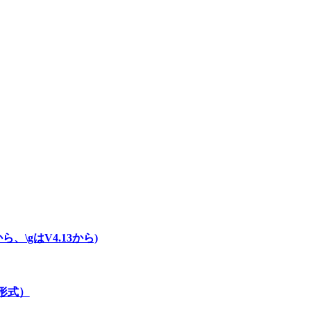
、\gはV4.13から)
自形式）