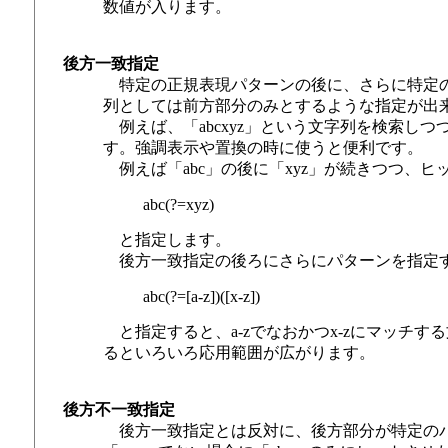
数値が入ります。
後方一致指定
特定の正規表現パターンの後に、さらに特定の
列としては前方部分のみとするような指定が出
例えば、「abcxyz」という文字列を検索しつ
す。強調表示や置換の時に使うと便利です。
例えば「abc」の後に「xyz」が続きつつ、ヒ
abc(?=xyz)
と指定します。
後方一致指定の後ろにさらにパターンを指定す
abc(?=[a-z])([x-z])
と指定すると、a-zでなおかつx-zにマッチ
るといろいろ応用範囲が広がります。
後方不一致指定
後方一致指定とは反対に、後方部分が特定のパ