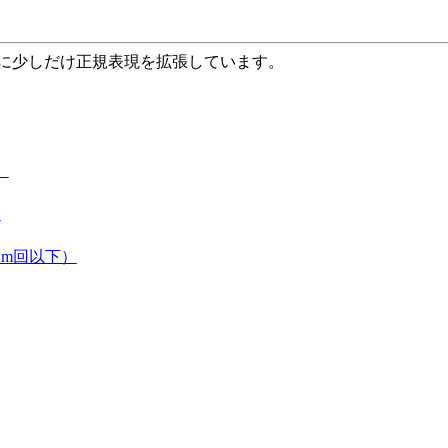
）
をベースに少しだけ正規表現を拡張しています。
）
）
m回以下）