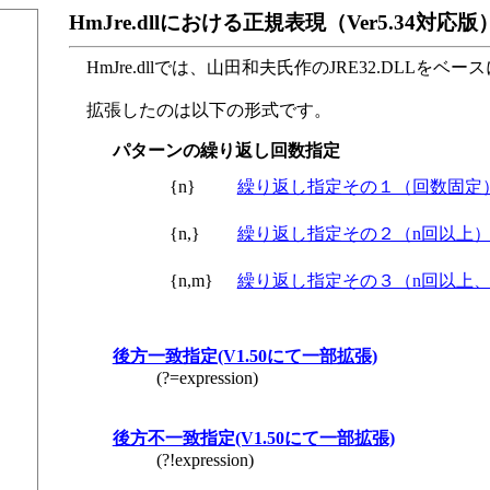
HmJre.dllにおける正規表現（Ver5.34対応版
HmJre.dllでは、山田和夫氏作のJRE32.DLL
拡張したのは以下の形式です。
パターンの繰り返し回数指定
{n}
繰り返し指定その１（回数固定
{n,}
繰り返し指定その２（n回以上
{n,m}
繰り返し指定その３（n回以上、
後方一致指定(V1.50にて一部拡張)
(?=expression)
後方不一致指定(V1.50にて一部拡張)
(?!expression)