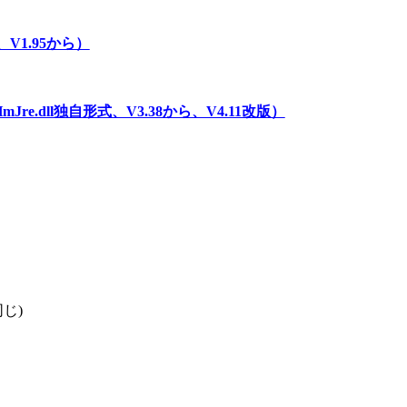
V1.95から）
.dll独自形式、V3.38から、V4.11改版）
同じ)