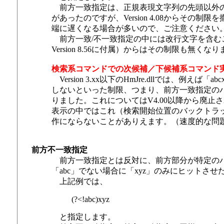
前方一致指定は、正規表現文字列の先頭以外の
があったのですが、Version 4.08からそ
端に遅くなる場合が多いので、ご注意ください
前方一致/不一致指定の中には改行文字を含むことが
Version 8.56に付属）からはその制限も無くな
検索系コマンドでの次候補／下候補系コマンド
Version 3.xx以下のHmJre.dllでは、例え
しないといった制限、つまり、前方一致指定の
りました。これについてはV4.00以降から廃
表示の中ではこれ（検索開始位置のバックトラ
作にならないことがありえます。（速度的な問
前方不一致指定
前方一致指定とは反対に、前方部分が特定のパ
「abc」でない場合に「xyz」のみにヒットさ
上記例では、
(?<!abc)xyz
と指定します。