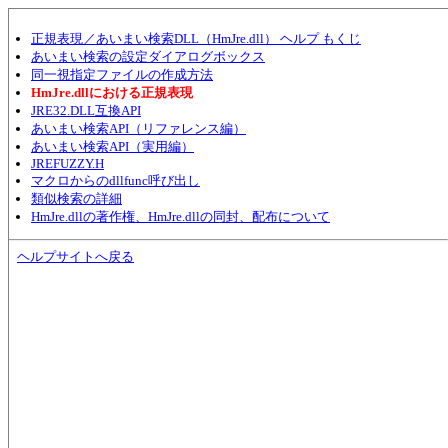
正規表現／あいまい検索DLL（HmJre.dll） ヘルプ もくじ
あいまい検索の設定ダイアログボックス
同一視指定ファイルの作成方法
HmJre.dllにおける正規表現
JRE32.DLL互換API
あいまい検索API（リファレンス編）
あいまい検索API（実用編）
JREFUZZY.H
マクロからのdllfunc呼び出し
類似検索の詳細
HmJre.dllの著作権、HmJre.dllの同封、配布について
ヘルプサイトへ戻る