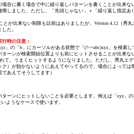
場合に書く場合で中に繰り返しパターンを書くことが出来な
の制限を撤廃しました。ただし、「先頭じゃない」＋「繰り返し指定あ
。
出来ない制限も以前はありましたが、Version 4.12（秀
りました。
実行時の注意：
ば「abcxyz」の「b」にカーソルがある状態で「(?<=abc)xyz」を検
パターンが検索開始位置よりも前にヒットさせることが出来な
止されて、うまくヒットするようになりました。ただし、秀丸エ
ック）が効かないようにあえてやってるので、場合によっては
題であえてそうしてます）
ターンにヒットしないことを必要とします。例えば「xyz」の
せたいようなケースで使います。